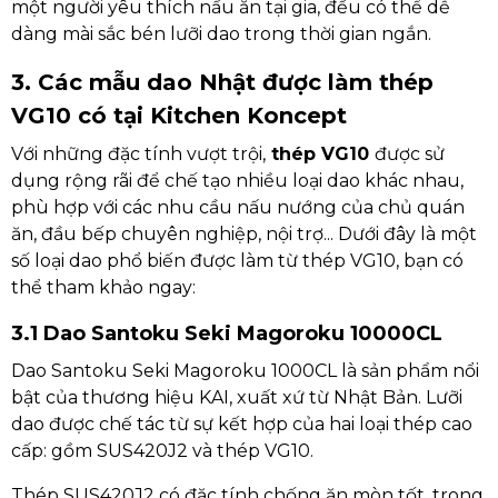
một người yêu thích nấu ăn tại gia, đều có thể dễ
dàng mài sắc bén lưỡi dao trong thời gian ngắn.
3. Các mẫu dao Nhật được làm thép
VG10 có tại Kitchen Koncept
Với những đặc tính vượt trội,
thép VG10
được sử
dụng rộng rãi để chế tạo nhiều loại dao khác nhau,
phù hợp với các nhu cầu nấu nướng của chủ quán
ăn, đầu bếp chuyên nghiệp, nội trợ... Dưới đây là một
số loại dao phổ biến được làm từ thép VG10, bạn có
thể tham khảo ngay:
3.1 Dao Santoku Seki Magoroku 10000CL
Dao Santoku Seki Magoroku 1000CL là sản phẩm nổi
bật của thương hiệu KAI, xuất xứ từ Nhật Bản. Lưỡi
dao được chế tác từ sự kết hợp của hai loại thép cao
cấp: gồm SUS420J2 và thép VG10.
Thép SUS420J2 có đặc tính chống ăn mòn tốt, trong