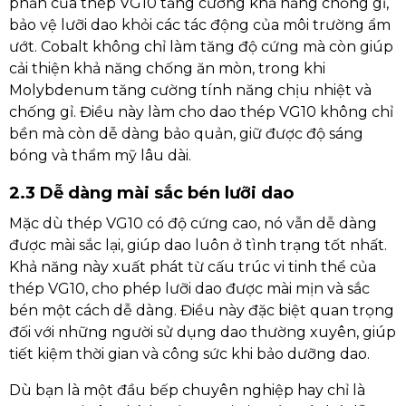
phần của thép VG10 tăng cường khả năng chống gỉ,
bảo vệ lưỡi dao khỏi các tác động của môi trường ẩm
ướt. Cobalt không chỉ làm tăng độ cứng mà còn giúp
cải thiện khả năng chống ăn mòn, trong khi
Molybdenum tăng cường tính năng chịu nhiệt và
chống gỉ. Điều này làm cho dao thép VG10 không chỉ
bền mà còn dễ dàng bảo quản, giữ được độ sáng
bóng và thẩm mỹ lâu dài.
2.3 Dễ dàng mài sắc bén lưỡi dao
Mặc dù thép VG10 có độ cứng cao, nó vẫn dễ dàng
được mài sắc lại, giúp dao luôn ở tình trạng tốt nhất.
Khả năng này xuất phát từ cấu trúc vi tinh thể của
thép VG10, cho phép lưỡi dao được mài mịn và sắc
bén một cách dễ dàng. Điều này đặc biệt quan trọng
đối với những người sử dụng dao thường xuyên, giúp
tiết kiệm thời gian và công sức khi bảo dưỡng dao.
Dù bạn là một đầu bếp chuyên nghiệp hay chỉ là