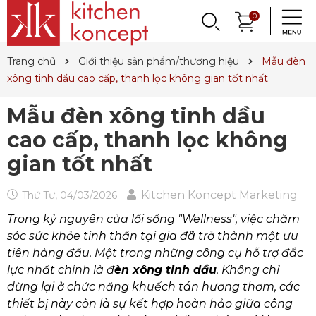
DỤNG CỤ LÀM BÁNH
PHỤ KIỆN & TRANG
LY, BÌNH NƯỚC,
0
DANH MỤC KHÁC
PHỤ KIỆN RƯỢU
PHỤ KIỆN BẾP
NỒI, CHẢO
DAO, KÉO
QUAY LẠI
QUAY LẠI
QUAY LẠI
QUAY LẠI
QUAY LẠI
QUAY LẠI
QUAY LẠI
QUAY LẠI
TRÍ BÀN ĂN
DECANTER
& MÌ Ý
ET SALE
TIN TỨC
Trang chủ
Giới thiệu sản phẩm/thương hiệu
Mẫu đèn
Nồi
Dao
Tô, Chén, Dĩa
Dụng Cụ Nhà Bếp
Dụng Cụ Làm Pasta
Ly Pha Lê
Đầu Rót
Sản Phẩm Cho Bé
xông tinh dầu cao cấp, thanh lọc không gian tốt nhất
Chảo
Dao Đức
Dao, Muỗng, Nĩa
Hũ Đựng Thực Phẩm
Dụng Cụ Làm Bánh
Ly Gốm, Sứ
Bộ Dụng Cụ
Nến Thơm, Nến Ngọc Trai
Mẫu đèn xông tinh dầu
Nồi Áp Suất
Dao Nhật
Trang Trí Bàn Ăn
Lót Nồi & Tay Cầm
Khay Nướng Bánh
Ly Thủy Tinh
Bình Giữ Mát
Tinh Dầu
cao cấp, thanh lọc không
Wok
Kéo
Hũ Đựng Gia Vị
Dụng Cụ Làm Kem
Bình Nước
Thiết Bị Sục Oxy
Dung Dịch Sát Khuẩn
gian tốt nhất
Xửng Hấp
Phụ Kiện Dao
Ấm Trà
Máy Ép Đa Năng
Decanter
Hút Chân Không
Vệ Sinh Nhà Cửa
Kitchen Koncept Marketing
Thứ Tư, 04/03/2026
Khay Gang, Lò Nướng
Khăn Bàn Ăn
Máy Chiết Rượu
Bình, Ly & Hũ Giữ Nhiệt
Trong kỷ nguyên của lối sống "Wellness", việc chăm
sóc sức khỏe tinh thần tại gia đã trở thành một ưu
Phụ Kiện Gang
Dụng Cụ Pha Chế
Bình Trà
tiên hàng đầu. Một trong những công cụ hỗ trợ đắc
Khui Rượu, Nút Chai
lực nhất chính là đ
èn xông tinh dầu
. Không chỉ
dừng lại ở chức năng khuếch tán hương thơm, các
thiết bị này còn là sự kết hợp hoàn hảo giữa công