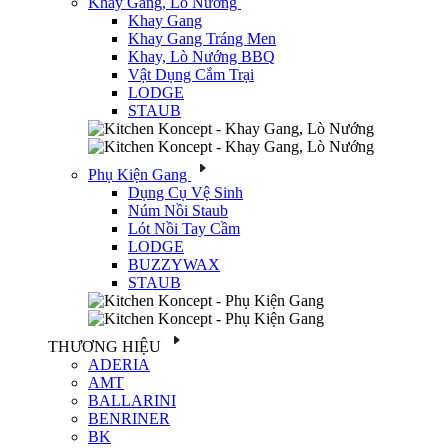
Khay Gang, Lò Nướng
Khay Gang
Khay Gang Tráng Men
Khay, Lò Nướng BBQ
Vật Dụng Cắm Trại
LODGE
STAUB
Phụ Kiện Gang
Dụng Cụ Vệ Sinh
Núm Nồi Staub
Lót Nồi Tay Cầm
LODGE
BUZZYWAX
STAUB
THƯƠNG HIỆU
ADERIA
AMT
BALLARINI
BENRINER
BK