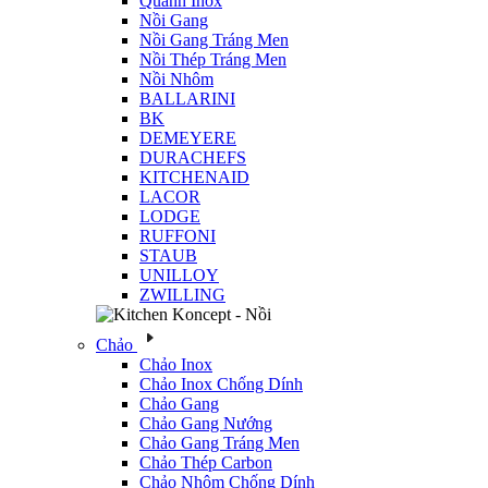
Quánh Inox
Nồi Gang
Nồi Gang Tráng Men
Nồi Thép Tráng Men
Nồi Nhôm
BALLARINI
BK
DEMEYERE
DURACHEFS
KITCHENAID
LACOR
LODGE
RUFFONI
STAUB
UNILLOY
ZWILLING
Chảo
Chảo Inox
Chảo Inox Chống Dính
Chảo Gang
Chảo Gang Nướng
Chảo Gang Tráng Men
Chảo Thép Carbon
Chảo Nhôm Chống Dính