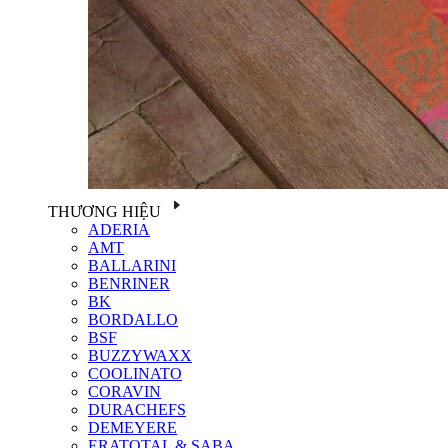
THƯƠNG HIỆU
ADERIA
AMT
BALLARINI
BENRINER
BK
BORDALLO
BSF
BUZZYWAXX
COOLINATO
CORAVIN
DURACHEFS
DEMEYERE
ERATOTAL & SABA