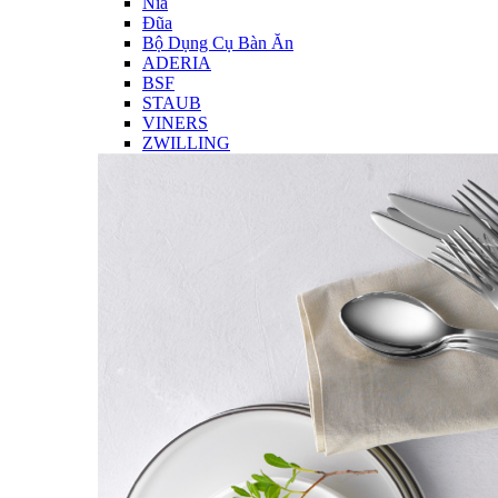
Nĩa
Đũa
Bộ Dụng Cụ Bàn Ăn
ADERIA
BSF
STAUB
VINERS
ZWILLING