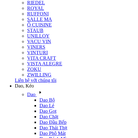
RIEDEL
ROYAL
RUFFONI
SALLE MA
Ô CUISINE
STAUB
UNILLOY
VACU VIN
VINERS
VINTURI
VITA CRAFT
VISTA ALEGRE
ZOKU
ZWILLING
Liên hệ với chúng tôi
Dao, Kéo
Dao
Dao Bộ
Dao Lẻ
Dao Gọt
Dao Chặt
Dao Đầu Bếp
Dao Thái Thịt
Dao Phô Mát