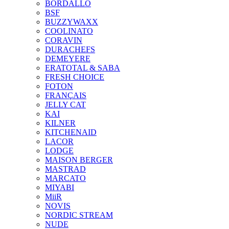
BORDALLO
BSF
BUZZYWAXX
COOLINATO
CORAVIN
DURACHEFS
DEMEYERE
ERATOTAL & SABA
FRESH CHOICE
FOTON
FRANÇAIS
JELLY CAT
KAI
KILNER
KITCHENAID
LACOR
LODGE
MAISON BERGER
MASTRAD
MARCATO
MIYABI
MiiR
NOVIS
NORDIC STREAM
NUDE