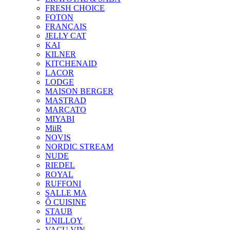
FRESH CHOICE
FOTON
FRANÇAIS
JELLY CAT
KAI
KILNER
KITCHENAID
LACOR
LODGE
MAISON BERGER
MASTRAD
MARCATO
MIYABI
MiiR
NOVIS
NORDIC STREAM
NUDE
RIEDEL
ROYAL
RUFFONI
SALLE MA
Ô CUISINE
STAUB
UNILLOY
VACU VIN