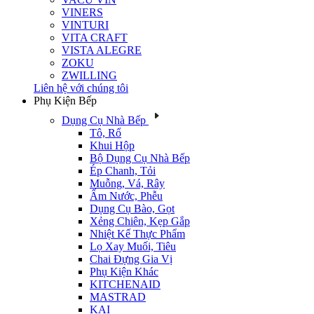
VINERS
VINTURI
VITA CRAFT
VISTA ALEGRE
ZOKU
ZWILLING
Liên hệ với chúng tôi
Phụ Kiện Bếp
Dụng Cụ Nhà Bếp
Tô, Rổ
Khui Hộp
Bộ Dụng Cụ Nhà Bếp
Ép Chanh, Tỏi
Muỗng, Vá, Rây
Ấm Nước, Phễu
Dụng Cụ Bào, Gọt
Xẻng Chiên, Kẹp Gắp
Nhiệt Kế Thực Phẩm
Lọ Xay Muối, Tiêu
Chai Đựng Gia Vị
Phụ Kiện Khác
KITCHENAID
MASTRAD
KAI