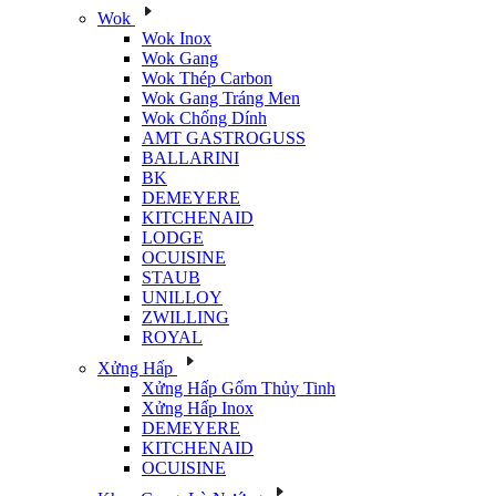
Wok
Wok Inox
Wok Gang
Wok Thép Carbon
Wok Gang Tráng Men
Wok Chống Dính
AMT GASTROGUSS
BALLARINI
BK
DEMEYERE
KITCHENAID
LODGE
OCUISINE
STAUB
UNILLOY
ZWILLING
ROYAL
Xửng Hấp
Xửng Hấp Gốm Thủy Tinh
Xửng Hấp Inox
DEMEYERE
KITCHENAID
OCUISINE