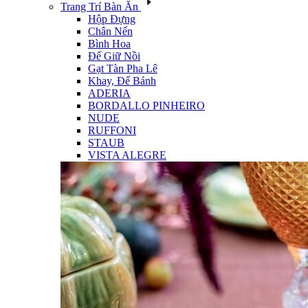
Trang Trí Bàn Ăn
Hộp Đựng
Chân Nến
Bình Hoa
Đế Giữ Nồi
Gạt Tàn Pha Lê
Khay, Đế Bánh
ADERIA
BORDALLO PINHEIRO
NUDE
RUFFONI
STAUB
VISTA ALEGRE