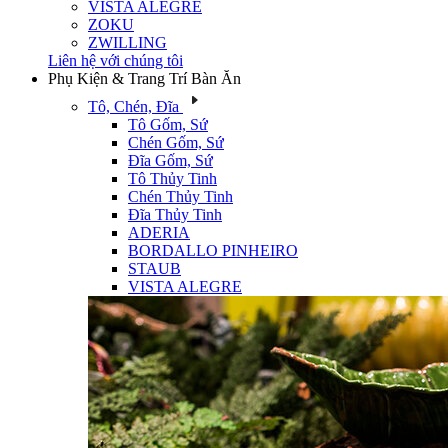
VISTA ALEGRE
ZOKU
ZWILLING
Liên hệ với chúng tôi
Phụ Kiện & Trang Trí Bàn Ăn
Tô, Chén, Đĩa
Tô Gốm, Sứ
Chén Gốm, Sứ
Đĩa Gốm, Sứ
Tô Thủy Tinh
Chén Thủy Tinh
Đĩa Thủy Tinh
ADERIA
BORDALLO PINHEIRO
STAUB
VISTA ALEGRE