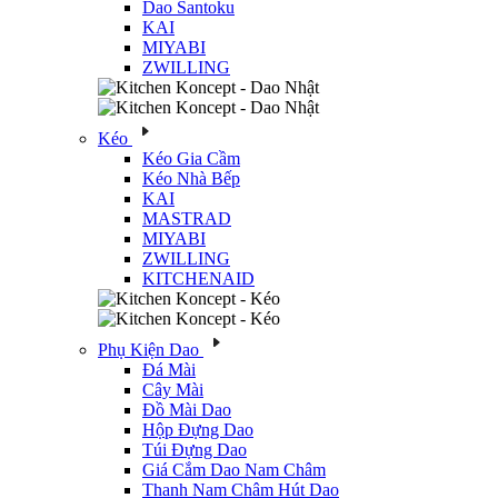
Dao Santoku
KAI
MIYABI
ZWILLING
Kéo
Kéo Gia Cầm
Kéo Nhà Bếp
KAI
MASTRAD
MIYABI
ZWILLING
KITCHENAID
Phụ Kiện Dao
Đá Mài
Cây Mài
Đồ Mài Dao
Hộp Đựng Dao
Túi Đựng Dao
Giá Cắm Dao Nam Châm
Thanh Nam Châm Hút Dao