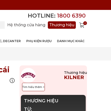
HOTLINE:
1800 6390
0
Hệ thống cửa hàng
Thương hiệu
ỚC, DECANTER
PHỤ KIỆN RƯỢU
DANH MỤC KHÁC
cái
Thương hiệu
KILNER
Tìm hiểu thêm >
THƯƠNG HIỆU
TỪ: