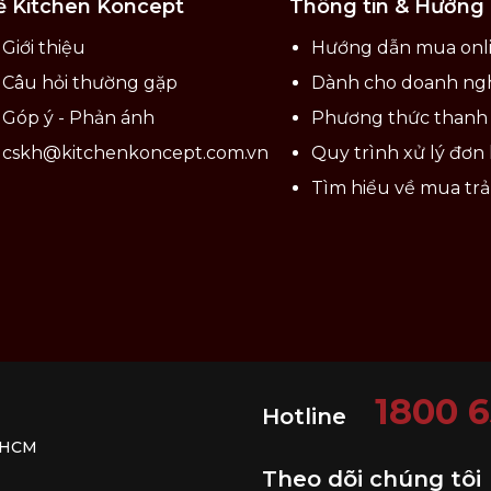
ề Kitchen Koncept
Thông tin & Hướng
phẩm như xà phòng...
Giới thiệu
Hướng dẫn mua onl
Câu hỏi thường gặp
Dành cho doanh ng
i sử dụng.
Góp ý - Phản ánh
Phương thức thanh
ỷ tinh.
cskh@kitchenkoncept.com.vn
Quy trình xử lý đơn
ay.
áng mát.
Tìm hiểu về mua tr
oặc sắc nhọn.
1800 
Hotline
. HCM
Theo dõi chúng tôi