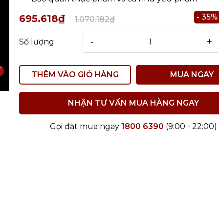
- 35%
695.618₫
1.070.182₫
-
+
Số lượng:
THÊM VÀO GIỎ HÀNG
MUA NGAY
NHẬN TƯ VẤN MUA HÀNG NGAY
Gọi đặt mua ngay
1800 6390
(9:00 - 22:00)