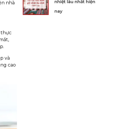
nhiệt lâu nhất hiện
iện nhà
nay
 thực
mắt,
p.
ập và
âng cao