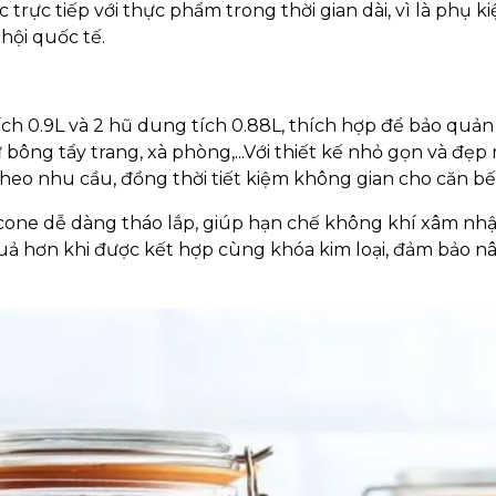
 trực tiếp với thực phẩm trong thời gian dài, vì là phụ k
hội quốc tế.
ch 0.9L và 2 hũ dung tích 0.88L, thích hợp để bảo quản
bông tẩy trang, xà phòng,...Với thiết kế nhỏ gọn và đẹp 
 theo nhu cầu, đồng thời tiết kiệm không gian cho căn bế
icone dễ dàng tháo lắp, giúp hạn chế không khí xâm nh
quả hơn khi được kết hợp cùng khóa kim loại, đảm bảo n