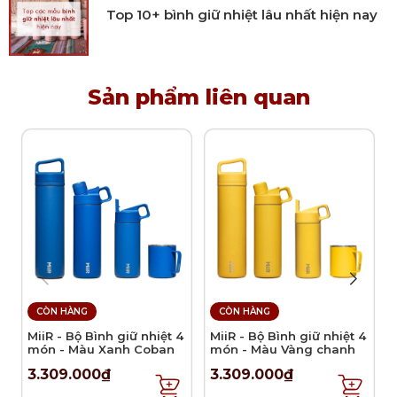
góc, mang đến sự an toàn cao hơn khi bé sử dụng.
Top 10+ bình giữ nhiệt lâu nhất hiện nay
Sử dụng:
Chuyên dùng để cho trẻ uống nước hàng ngày.
Sản phẩm liên quan
Lưu ý vệ sinh và sử dụng
Khuyến khích vệ sinh sản phẩm bằng tay.
Bảo quản sản phẩm ở nơi khô ráo, thoáng mát.
Tránh va chạm mạnh với đồ vật cứng hoặc sắc
nhọn.
Không nên đặt sản phẩm vào lò vi sóng, lò
nướng.
CÒN HÀNG
CÒN HÀNG
MiiR - Bộ Bình giữ nhiệt 4
MiiR - Bộ Bình giữ nhiệt 4
món - Màu Xanh Coban
món - Màu Vàng chanh
3.309.000₫
3.309.000₫