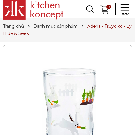
DỤNG CỤ LÀM BÁNH
PHỤ KIỆN & TRANG
LY, BÌNH NƯỚC,
0
DANH MỤC KHÁC
PHỤ KIỆN RƯỢU
PHỤ KIỆN BẾP
NỒI, CHẢO
DAO, KÉO
QUAY LẠI
QUAY LẠI
QUAY LẠI
QUAY LẠI
QUAY LẠI
QUAY LẠI
QUAY LẠI
QUAY LẠI
TRÍ BÀN ĂN
DECANTER
& MÌ Ý
ET SALE
TIN TỨC
Trang chủ
Danh mục sản phẩm
Aderia - Tsuyoiko - Ly
Nồi
Dao
Tô, Chén, Dĩa
Dụng Cụ Nhà Bếp
Dụng Cụ Làm Pasta
Ly Pha Lê
Đầu Rót
Sản Phẩm Cho Bé
Hide & Seek
Chảo
Dao Đức
Dao, Muỗng, Nĩa
Hũ Đựng Thực Phẩm
Dụng Cụ Làm Bánh
Ly Gốm, Sứ
Bộ Dụng Cụ
Nến Thơm, Nến Ngọc Trai
Nồi Áp Suất
Dao Nhật
Trang Trí Bàn Ăn
Lót Nồi & Tay Cầm
Khay Nướng Bánh
Ly Thủy Tinh
Bình Giữ Mát
Tinh Dầu
Wok
Kéo
Hũ Đựng Gia Vị
Dụng Cụ Làm Kem
Bình Nước
Thiết Bị Sục Oxy
Dung Dịch Sát Khuẩn
Xửng Hấp
Phụ Kiện Dao
Ấm Trà
Máy Ép Đa Năng
Decanter
Hút Chân Không
Vệ Sinh Nhà Cửa
Khay Gang, Lò Nướng
Khăn Bàn Ăn
Máy Chiết Rượu
Bình, Ly & Hũ Giữ Nhiệt
Phụ Kiện Gang
Dụng Cụ Pha Chế
Bình Trà
Khui Rượu, Nút Chai