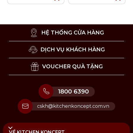
HỆ THỐNG CỬA HÀNG
DỊCH VỤ KHÁCH HÀNG
VOUCHER QUÀ TẶNG
1800 6390
Lưu ý vệ sinh và sử dụng Ly Hide & Seek in hình
Tsuyoiko
cskh@kitchenkoncept.com.vn
Mua Ly Hide & Seek in hình voi Tsuyoiko
Aderia 185ml chính hãng tại Kitchen Koncept
Tại
Kitchen Koncept
, chúng tôi cung cấp sản phẩm
VỀ KITCHEN KONCEPT