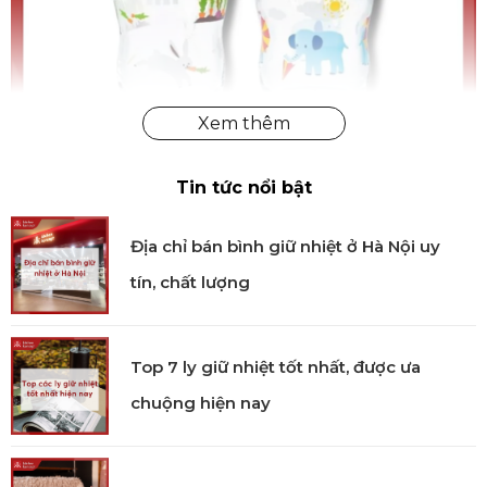
Tin tức nổi bật
Địa chỉ bán bình giữ nhiệt ở Hà Nội uy
Ly Hide & Seek in hình Tsuyoiko Aderia 185ml chính
tín, chất lượng
hãng
Công nghệ
Top 7 ly giữ nhiệt tốt nhất, được ưa
Ly Hide & Seek Tsuyoiko được áp dụng công nghệ
chuộng hiện nay
độc quyền Rim Tempered, một kỹ thuật gia nhiệt
đặc biệt để gia cố miệng ly, tạo ra lớp áp suất bảo vệ
bên ngoài. Nhờ đó, vành ly có khả năng hạn chế mẻ