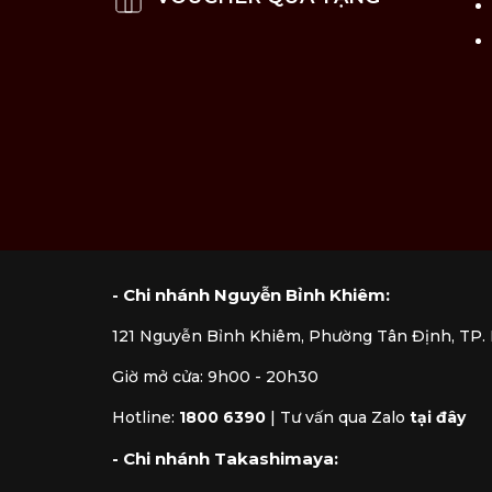
Tránh thay đổi nhiệt độ đột ngột hoặc
- Chi nhánh Nguyễn Bỉnh Khiêm:
121 Nguyễn Bỉnh Khiêm, Phường Tân Định, TP
Giờ mở cửa: 9h00 - 20h30
Hotline:
1800 6390
|
Tư vấn qua Zalo
tại đây
- Chi nhánh Takashimaya: