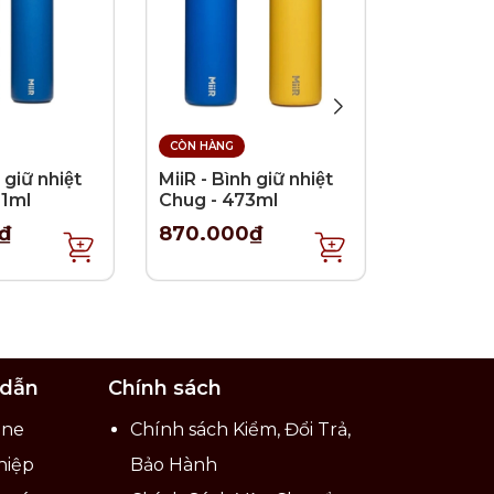
từ cà
và thân
CÒN HÀNG
CÒN HÀNG
ăn nắp.
 giữ nhiệt
MiiR - Bình giữ nhiệt
MiiR - Bìn
91ml
Chug - 473ml
Straw - 
₫
870.000₫
750.00
 ăn,
 dẫn
Chính sách
chân
ine
Chính sách Kiểm, Đổi Trả,
u khi
hiệp
Bảo Hành