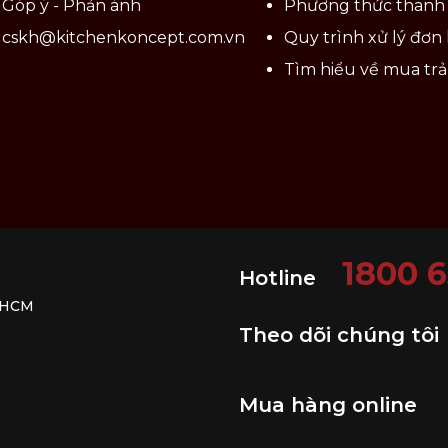
 va chạm mạnh. Bảo quản nơi khô ráo, thoáng mát.
Góp ý - Phản ánh
Phương thức thanh
cskh@kitchenkoncept.com.vn
Quy trình xử lý đơn
Tìm hiểu về mua tr
1800 
Hotline
. HCM
Theo dõi chúng tôi
Mua hàng online