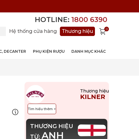
HOTLINE:
1800 6390
0
Hệ thống cửa hàng
Thương hiệu
ỚC, DECANTER
PHỤ KIỆN RƯỢU
DANH MỤC KHÁC
Thương hiệu
KILNER
Tìm hiểu thêm >
THƯƠNG HIỆU
ANH
TỪ: