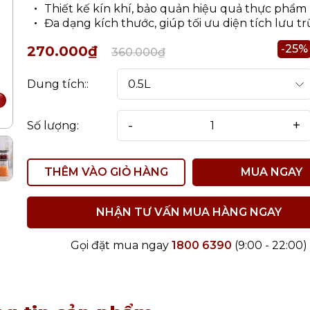
Thiết kế kín khí, bảo quản hiệu quả thực phẩm
Đa dạng kích thước, giúp tối ưu diện tích lưu tr
-25%
270.000₫
360.000₫
Dung tích::
-
+
Số lượng:
THÊM VÀO GIỎ HÀNG
MUA NGAY
NHẬN TƯ VẤN MUA HÀNG NGAY
Gọi đặt mua ngay
1800 6390
(9:00 - 22:00)