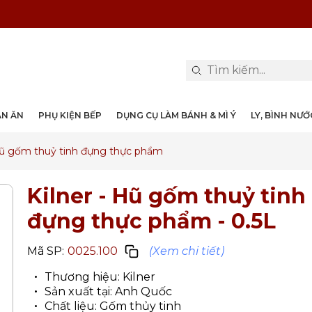
PHỤ KIỆN & TRANG TRÍ BÀN ĂN
DỤNG CỤ LÀM BÁNH & MÌ Ý
LY, BÌNH NƯỚC, DECANTER
DANH MỤC KHÁC
PHỤ KIỆN RƯỢU
PHỤ KIỆN BẾP
NỒI, CHẢO
DAO, KÉO
ÀN ĂN
PHỤ KIỆN BẾP
DỤNG CỤ LÀM BÁNH & MÌ Ý
LY, BÌNH NƯ
 Hũ gốm thuỷ tinh đựng thực phẩm
Kilner - Hũ gốm thuỷ tinh
đựng thực phẩm
- 0.5L
Mã SP:
0025.100
(Xem chi tiết)
Thương hiệu: Kilner
Sản xuất tại: Anh Quốc
Chất liệu: Gốm thủy tinh