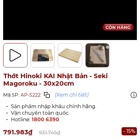
Thớt Hinoki KAI Nhật Bản - Seki
Magoroku - 30x20cm
(Xem chi tiết)
Mã SP:
AP-5222
Sản phẩm nhập khẩu chính hãng.
Vận chuyển toàn quốc.
Hotline:
1800 6390
- 15%
791.983₫
931.745₫