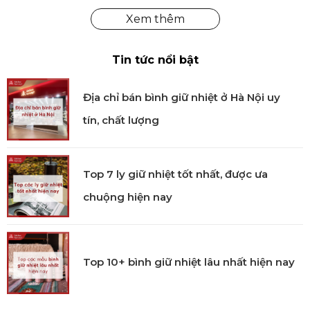
Thông tin kích thước:
Tin tức nổi bật
Cân nặng: 0.2 kg
Kích thước: 30 x 20 x 2.0 cm
Địa chỉ bán bình giữ nhiệt ở Hà Nội uy
Hướng dẫn:
tín, chất lượng
Sử dụng: Chuyên dùng để sơ chế các loại thực
phẩm.
Top 7 ly giữ nhiệt tốt nhất, được ưa
Vệ sinh & bảo quản:
chuộng hiện nay
Vệ sinh bằng nước sạch sau mỗi lần sử dụng.
Bảo quản nơi khô ráo.
Top 10+ bình giữ nhiệt lâu nhất hiện nay