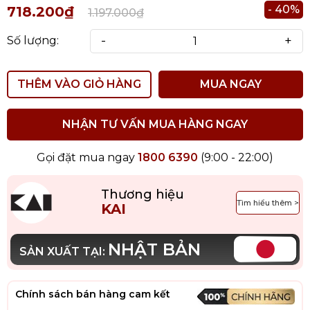
- 40%
718.200₫
1.197.000₫
-
+
Số lượng:
THÊM VÀO GIỎ HÀNG
MUA NGAY
NHẬN TƯ VẤN MUA HÀNG NGAY
Gọi đặt mua ngay
1800 6390
(9:00 - 22:00)
Thương hiệu
Tìm hiểu thêm >
KAI
NHẬT BẢN
SẢN XUẤT TẠI:
Chính sách bán hàng cam kết