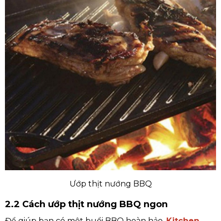
Ướp thịt nướng BBQ
2.2 Cách ướp thịt nướng BBQ ngon
Để giúp bạn có một buổi BBQ hoàn hảo,
Kitchen