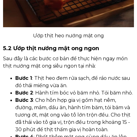
Ướp thịt heo nướng mật ong
5.2 Ướp thịt nướng mật ong ngon
Sau đây là các bước cơ bản để thực hiện ngay món
thịt nướng mật ong siêu ngon tại nhà:
Bước 1
: Thịt heo đem rửa sạch, để ráo nước sau
đó thái miếng vừa ăn.
Bước 2
: Hành tím bóc vỏ băm nhỏ. Tỏi băm nhỏ.
Bước 3
: Cho hỗn hợp gia vị gồm hạt nêm,
đường, mắm, dầu ăn, hành tím băm, tỏi băm và
tương ớt, mật ong vào tô lớn trộn đều.
Cho thịt
đã thái vào tô gia vị, trộn đều trong khoảng 15 -
30 phút để thịt thấm gia vị hoàn toàn.
Bước 4
: Phết thêm mật ong cùng dầu ăn lên