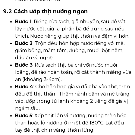
9.2 Cách ướp thịt nướng ngon
Bước 1
: Riềng rửa sạch, giã nhuyễn, sau đó vắt
lấy nước cốt, giữ lại phần bã để dùng sau nếu
thích. Nước riềng giúp thịt thơm và đậm vị hơn.
Bước 2
: Trộn đều hỗn hợp nước riềng với mẻ,
giấm bỗng, mắm tôm, đường, muối, bột nêm,
dầu ăn và nghệ.
Bước 3
: Rửa sạch thịt ba chỉ với nước muối
loãng, để ráo hoàn toàn, rồi cắt thành miếng vừa
ăn (khoảng 3-4cm).
Bước 4
: Cho hỗn hợp gia vị đã pha vào thịt, trộn
đều để thịt thấm. Thêm hành băm và mè trắng
vào, ướp trong tủ lạnh khoảng 2 tiếng để gia vị
ngấm sâu.
Bước 5
: Xếp thịt lên vỉ nướng, nướng trên bếp
than hoặc lò nướng ở nhiệt độ 180°C. Lật đều
tay để thịt chín vàng, thơm lừng.