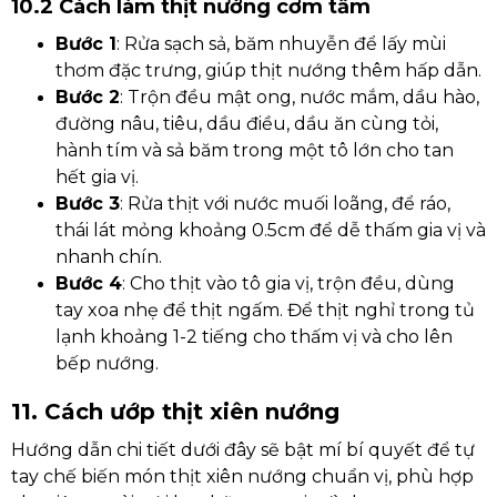
10.2 Cách làm thịt nướng cơm tấm
Bước 1
: Rửa sạch sả, băm nhuyễn để lấy mùi
thơm đặc trưng, giúp thịt nướng thêm hấp dẫn.
Bước 2
: Trộn đều mật ong, nước mắm, dầu hào,
đường nâu, tiêu, dầu điều, dầu ăn cùng tỏi,
hành tím và sả băm trong một tô lớn cho tan
hết gia vị.
Bước 3
: Rửa thịt với nước muối loãng, để ráo,
thái lát mỏng khoảng 0.5cm để dễ thấm gia vị và
nhanh chín.
Bước 4
: Cho thịt vào tô gia vị, trộn đều, dùng
tay xoa nhẹ để thịt ngấm. Để thịt nghỉ trong tủ
lạnh khoảng 1-2 tiếng cho thấm vị và cho lên
bếp nướng.
11. Cách ướp thịt xiên nướng​
Hướng dẫn chi tiết dưới đây sẽ bật mí bí quyết để tự
tay chế biến món thịt xiên nướng chuẩn vị, phù hợp