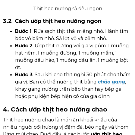
Thịt heo nướng sả siêu ngon
3.2 Cách ướp thịt heo nướng ngon
Bước 1
: Rửa sạch thịt thái miếng nhỏ. Hành tím
bóc vỏ băm nhỏ. Sả lột vỏ và băm nhỏ.
Bước 2
: Ướp thịt nướng với gia vị gồm: 1 muỗng
hạt nêm, 1 muỗng đường, 1 muỗng mắm, 1
muỗng dầu hào, 1 muỗng dầu ăn, 1 muỗng bột
ớt.
Bước 3
: Sau khi cho thịt nghỉ 30 phút cho thấm
gia vị. Bạn có thể nướng thịt bằng
chảo gang
,
khay gang nướng trên bếp than hay bếp ga
hoặc phụ kiện bếp hiện có của gia đình.
4. Cách ướp thịt heo nướng chao
Thịt heo nướng chao là món ăn khoái khẩu của
nhiều người bởi hương vị đậm đà, béo ngậy và thơm
lừng mùi chao. Dưới đây là các bước
ướp thịt heo