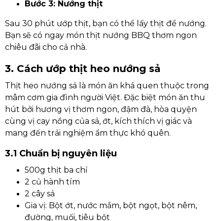
Bước 3: Nướng thịt
Sau 30 phút ướp thịt, bạn có thể lấy thịt để nướng.
Bạn sẽ có ngay món thịt nướng BBQ thơm ngon
chiêu đãi cho cả nhà.
3. Cách ướp thịt heo nướng sả
Thịt heo nướng sả là món ăn khá quen thuộc trong
mâm cơm gia đình người Việt. Đặc biệt món ăn thu
hút bởi hương vị thơm ngon, đậm đà, hòa quyện
cùng vị cay nồng của sả, ớt, kích thích vị giác và
mang đến trải nghiệm ẩm thực khó quên.
3.1 Chuẩn bị nguyên liệu
500g thịt ba chỉ
2 củ hành tím
2 cây sả
Gia vị: Bột ớt, nước mắm, bột ngọt, bột nêm,
đường, muối, tiêu bột