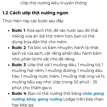
Ướp thịt nướng kiểu truyền thống
1.2 Cách ướp thịt nướng ngon
Thực hiện nay các bước sau đây:
Bước 1
: Rửa sạch thịt, để ráo nước sau đó thái
miếng vừa ăn. Để thịt mềm hơn, bạn có thể
dùng búa dần thịt cho mềm.
Bước 2
: Tỏi bóc vỏ băm nhuyễn, hành lá nhặt
sạch và rửa sạch, cắt riêng phần đầu hành băm
nhỏ, phần lá thì xắt nhỏ để riêng.
Bước 3
: Ướp thịt với 1 muỗng đầu, 1 muỗng tỏi, 1
muỗng hạt nêm, 1 muỗng đường, 1 muỗng dầu
hào, 1 muỗng nước mắm, 1 muỗng mật ong và ½
muỗng tiêu xay nhỏ. Ướp trong 30 phút - 35
phút cho thấm gia vị.
Bước 4
: Bạn có thể nướng thịt bằng
chảo gang
nướng
,
khay gang nướng
Lodge trên bếp than
hay bếp ga.