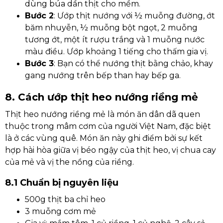
dùng búa dần thịt cho mềm.
Bước 2
: Ướp thịt nướng với ½ muỗng đường, ớt
băm nhuyễn, ½ muỗng bột ngọt, 2 muỗng
tương ớt, một ít rượu trắng và 1 muỗng nước
màu điều. Ướp khoảng 1 tiếng cho thấm gia vị.
Bước 3
: Bạn có thể nướng thịt bằng chảo, khay
gang nướng trên bếp than hay bếp ga.
8. Cách ướp thịt heo nướng riềng mẻ
Thịt heo nướng riềng mẻ là món ăn dân dã quen
thuộc trong mâm cơm của người Việt Nam, đặc biệt
là ở các vùng quê. Món ăn này ghi điểm bởi sự kết
hợp hài hòa giữa vị béo ngậy của thịt heo, vị chua cay
của mẻ và vị the nồng của riềng.
8.1 Chuẩn bị nguyên liệu
500g thịt ba chỉ heo
3 muỗng cơm mẻ