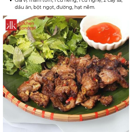
Gia vị: mắm tôm, 1 củ riềng, 1 củ nghệ, 2 cây sả,
dầu ăn, bột ngọt, đường, hạt nêm.