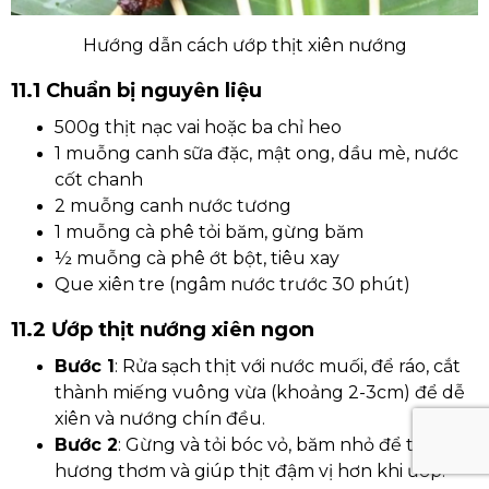
Hướng dẫn cách ướp thịt xiên nướng​
11.1 Chuẩn bị nguyên liệu
500g thịt nạc vai hoặc ba chỉ heo
1 muỗng canh sữa đặc, mật ong, dầu mè, nước
cốt chanh
2 muỗng canh nước tương
1 muỗng cà phê tỏi băm, gừng băm
½ muỗng cà phê ớt bột, tiêu xay
Que xiên tre (ngâm nước trước 30 phút)
11.2 Ướp thịt nướng xiên ngon
Bước 1
: Rửa sạch thịt với nước muối, để ráo, cắt
thành miếng vuông vừa (khoảng 2-3cm) để dễ
xiên và nướng chín đều.
Bước 2
: Gừng và tỏi bóc vỏ, băm nhỏ để tăng
hương thơm và giúp thịt đậm vị hơn khi ướp.