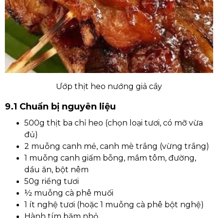
Ướp thịt heo nướng giả cầy
9.1 Chuẩn bị nguyên liệu
500g thịt ba chỉ heo (chọn loại tươi, có mỡ vừa
đủ)
2 muỗng canh mẻ, canh mè trắng (vừng trắng)
1 muỗng canh giấm bỗng, mắm tôm, đường,
dầu ăn, bột nêm
50g riềng tươi
½ muỗng cà phê muối
1 ít nghệ tươi (hoặc 1 muỗng cà phê bột nghệ)
Hành tím băm nhỏ