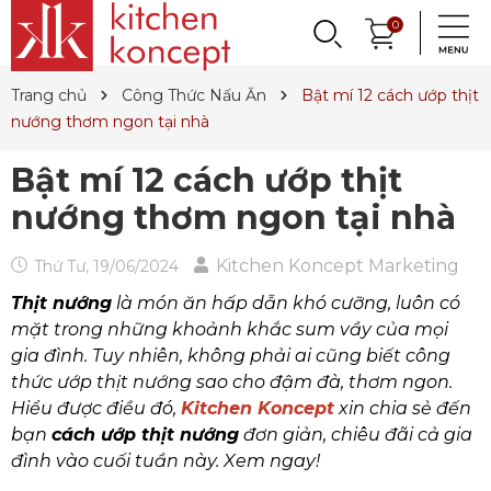
DỤNG CỤ LÀM BÁNH
PHỤ KIỆN & TRANG
LY, BÌNH NƯỚC,
0
DANH MỤC KHÁC
PHỤ KIỆN RƯỢU
PHỤ KIỆN BẾP
NỒI, CHẢO
DAO, KÉO
QUAY LẠI
QUAY LẠI
QUAY LẠI
QUAY LẠI
QUAY LẠI
QUAY LẠI
QUAY LẠI
QUAY LẠI
TRÍ BÀN ĂN
DECANTER
& MÌ Ý
ET SALE
TIN TỨC
Trang chủ
Công Thức Nấu Ăn
Bật mí 12 cách ướp thịt
Nồi
Dao
Tô, Chén, Dĩa
Dụng Cụ Nhà Bếp
Dụng Cụ Làm Pasta
Ly Pha Lê
Đầu Rót
Sản Phẩm Cho Bé
nướng thơm ngon tại nhà
Chảo
Dao Đức
Dao, Muỗng, Nĩa
Hũ Đựng Thực Phẩm
Dụng Cụ Làm Bánh
Ly Gốm, Sứ
Bộ Dụng Cụ
Nến Thơm, Nến Ngọc Trai
Bật mí 12 cách ướp thịt
Nồi Áp Suất
Dao Nhật
Trang Trí Bàn Ăn
Lót Nồi & Tay Cầm
Khay Nướng Bánh
Ly Thủy Tinh
Bình Giữ Mát
Tinh Dầu
nướng thơm ngon tại nhà
Wok
Kéo
Hũ Đựng Gia Vị
Dụng Cụ Làm Kem
Bình Nước
Thiết Bị Sục Oxy
Dung Dịch Sát Khuẩn
Kitchen Koncept Marketing
Thứ Tư, 19/06/2024
Xửng Hấp
Phụ Kiện Dao
Ấm Trà
Máy Ép Đa Năng
Decanter
Hút Chân Không
Vệ Sinh Nhà Cửa
Thịt nướng
là món ăn hấp dẫn khó cưỡng, luôn có
Khay Gang, Lò Nướng
Khăn Bàn Ăn
Máy Chiết Rượu
Bình, Ly & Hũ Giữ Nhiệt
mặt trong những khoảnh khắc sum vầy của mọi
gia đình. Tuy nhiên, không phải ai cũng biết công
Phụ Kiện Gang
Dụng Cụ Pha Chế
Bình Trà
thức ướp thịt nướng sao cho đậm đà, thơm ngon.
Hiểu được điều đó,
Kitchen Koncept
xin chia sẻ đến
Khui Rượu, Nút Chai
bạn
cách ướp thịt nướng
đơn giản, chiêu đãi cả gia
đình vào cuối tuần này. Xem ngay!