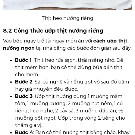
Thịt heo nướng riềng
8.2 Công thức ướp thịt nướng riềng
Vào bếp ngay trổ tài ngay món ăn với
cách ướp thịt
nướng ngon
tại nhà bằng các bước đơn giản sau đây:
Bước 1
: Thịt heo rửa sạch, thái miếng nhỏ. Để
thịt mềm hơn, bạn có thể dùng búa dần thịt
cho mềm.
Bước 2
: Sả, củ nghệ và riềng gọt vỏ sau đó băm
hay giã nhuyễn đều được.
Bước 3
: Ướp thịt nướng cùng 1 muỗng mắm
tôm, 1 muỗng đường, 2 muỗng hạt nêm, 1 củ
riềng, 1 củ nghệ, 2 cây sả, 3 muỗng dầu ăn, ½
muỗng bột ngọt. Ướp trong vòng 2 tiếng cho
thấm gia vị.
Bước 4
: Bạn có thể nướng thịt bằng chảo, khay