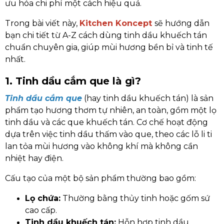
ưu hóa chi phí một cách hiệu quả.
Trong bài viết này,
Kitchen Koncept
sẽ hướng dẫn
bạn chi tiết từ A-Z cách dùng tinh dầu khuếch tán
chuẩn chuyên gia, giúp mùi hương bền bỉ và tinh tế
nhất.
1. Tinh dầu cắm que là gì?
Tinh dầu cắm que
(hay tinh dầu khuếch tán) là sản
phẩm tạo hương thơm tự nhiên, an toàn, gồm một lọ
tinh dầu và các que khuếch tán. Cơ chế hoạt động
dựa trên việc tinh dầu thấm vào que, theo các lỗ li ti
lan tỏa mùi hương vào không khí mà không cần
nhiệt hay điện.
Cấu tạo của một bộ sản phẩm thường bao gồm:
Lọ chứa:
Thường bằng thủy tinh hoặc gốm sứ
cao cấp.
Tinh dầu khuếch tán:
Hỗn hợp tinh dầu