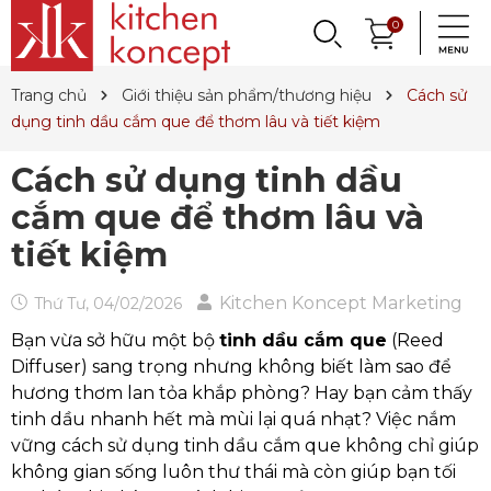
DỤNG CỤ LÀM BÁNH
PHỤ KIỆN & TRANG
LY, BÌNH NƯỚC,
0
DANH MỤC KHÁC
PHỤ KIỆN RƯỢU
PHỤ KIỆN BẾP
NỒI, CHẢO
DAO, KÉO
QUAY LẠI
QUAY LẠI
QUAY LẠI
QUAY LẠI
QUAY LẠI
QUAY LẠI
QUAY LẠI
QUAY LẠI
TRÍ BÀN ĂN
DECANTER
& MÌ Ý
ET SALE
TIN TỨC
Trang chủ
Giới thiệu sản phẩm/thương hiệu
Cách sử
Nồi
Dao
Tô, Chén, Dĩa
Dụng Cụ Nhà Bếp
Dụng Cụ Làm Pasta
Ly Pha Lê
Đầu Rót
Sản Phẩm Cho Bé
dụng tinh dầu cắm que để thơm lâu và tiết kiệm
Chảo
Dao Đức
Dao, Muỗng, Nĩa
Hũ Đựng Thực Phẩm
Dụng Cụ Làm Bánh
Ly Gốm, Sứ
Bộ Dụng Cụ
Nến Thơm, Nến Ngọc Trai
Cách sử dụng tinh dầu
Nồi Áp Suất
Dao Nhật
Trang Trí Bàn Ăn
Lót Nồi & Tay Cầm
Khay Nướng Bánh
Ly Thủy Tinh
Bình Giữ Mát
Tinh Dầu
cắm que để thơm lâu và
Wok
Kéo
Hũ Đựng Gia Vị
Dụng Cụ Làm Kem
Bình Nước
Thiết Bị Sục Oxy
Dung Dịch Sát Khuẩn
tiết kiệm
Xửng Hấp
Phụ Kiện Dao
Ấm Trà
Máy Ép Đa Năng
Decanter
Hút Chân Không
Vệ Sinh Nhà Cửa
Kitchen Koncept Marketing
Thứ Tư, 04/02/2026
Khay Gang, Lò Nướng
Khăn Bàn Ăn
Máy Chiết Rượu
Bình, Ly & Hũ Giữ Nhiệt
Bạn vừa sở hữu một bộ
tinh dầu cắm que
(Reed
Diffuser) sang trọng nhưng không biết làm sao để
Phụ Kiện Gang
Dụng Cụ Pha Chế
Bình Trà
hương thơm lan tỏa khắp phòng? Hay bạn cảm thấy
Khui Rượu, Nút Chai
tinh dầu nhanh hết mà mùi lại quá nhạt? Việc nắm
vững cách sử dụng tinh dầu cắm que không chỉ giúp
không gian sống luôn thư thái mà còn giúp bạn tối