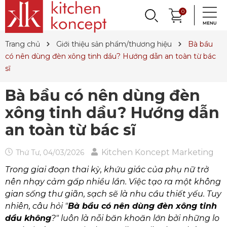
DỤNG CỤ LÀM BÁNH
PHỤ KIỆN & TRANG
LY, BÌNH NƯỚC,
0
DANH MỤC KHÁC
PHỤ KIỆN RƯỢU
PHỤ KIỆN BẾP
NỒI, CHẢO
DAO, KÉO
QUAY LẠI
QUAY LẠI
QUAY LẠI
QUAY LẠI
QUAY LẠI
QUAY LẠI
QUAY LẠI
QUAY LẠI
TRÍ BÀN ĂN
DECANTER
& MÌ Ý
ET SALE
TIN TỨC
Trang chủ
Giới thiệu sản phẩm/thương hiệu
Bà bầu
Nồi
Dao
Tô, Chén, Dĩa
Dụng Cụ Nhà Bếp
Dụng Cụ Làm Pasta
Ly Pha Lê
Đầu Rót
Sản Phẩm Cho Bé
có nên dùng đèn xông tinh dầu? Hướng dẫn an toàn từ bác
sĩ
Chảo
Dao Đức
Dao, Muỗng, Nĩa
Hũ Đựng Thực Phẩm
Dụng Cụ Làm Bánh
Ly Gốm, Sứ
Bộ Dụng Cụ
Nến Thơm, Nến Ngọc Trai
Bà bầu có nên dùng đèn
Nồi Áp Suất
Dao Nhật
Trang Trí Bàn Ăn
Lót Nồi & Tay Cầm
Khay Nướng Bánh
Ly Thủy Tinh
Bình Giữ Mát
Tinh Dầu
xông tinh dầu? Hướng dẫn
Wok
Kéo
Hũ Đựng Gia Vị
Dụng Cụ Làm Kem
Bình Nước
Thiết Bị Sục Oxy
Dung Dịch Sát Khuẩn
an toàn từ bác sĩ
Xửng Hấp
Phụ Kiện Dao
Ấm Trà
Máy Ép Đa Năng
Decanter
Hút Chân Không
Vệ Sinh Nhà Cửa
Khay Gang, Lò Nướng
Khăn Bàn Ăn
Máy Chiết Rượu
Bình, Ly & Hũ Giữ Nhiệt
Kitchen Koncept Marketing
Thứ Tư, 04/03/2026
Trong giai đoạn thai kỳ, khứu giác của phụ nữ trở
Phụ Kiện Gang
Dụng Cụ Pha Chế
Bình Trà
nên nhạy cảm gấp nhiều lần. Việc tạo ra một không
Khui Rượu, Nút Chai
gian sống thư giãn, sạch sẽ là nhu cầu thiết yếu. Tuy
nhiên, câu hỏi "
Bà bầu có nên dùng đèn xông tinh
dầu không
?" luôn là nỗi băn khoăn lớn bởi những lo