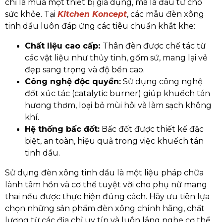
chỉ là mua một thiết bị gia dụng, mà là đầu tư cho
sức khỏe. Tại
Kitchen Koncept
, các mẫu đèn xông
tinh dầu luôn đáp ứng các tiêu chuẩn khắt khe:
Chất liệu cao cấp:
Thân đèn được chế tác từ
các vật liệu như thủy tinh, gốm sứ, mang lại vẻ
đẹp sang trọng và độ bền cao.
Công nghệ độc quyền:
Sử dụng công nghệ
đốt xúc tác (catalytic burner) giúp khuếch tán
hương thơm, loại bỏ mùi hôi và làm sạch không
khí.
Hệ thống bấc đốt:
Bấc đốt được thiết kế đặc
biệt, an toàn, hiệu quả trong việc khuếch tán
tinh dầu.
Sử dụng đèn xông tinh dầu là một liệu pháp chữa
lành tâm hồn và cơ thể tuyệt vời cho phụ nữ mang
thai nếu được thực hiện đúng cách. Hãy ưu tiên lựa
chọn những sản phẩm đèn xông chính hãng, chất
lượng từ các địa chỉ uy tín và luôn lắng nghe cơ thể