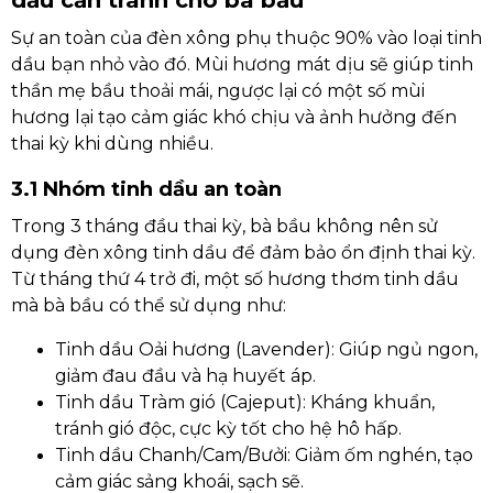
dầu cần tránh cho bà bầu
Sự an toàn của đèn xông phụ thuộc 90% vào loại tinh
dầu bạn nhỏ vào đó. Mùi hương mát dịu sẽ giúp tinh
thần mẹ bầu thoải mái, ngược lại có một số mùi
hương lại tạo cảm giác khó chịu và ảnh hưởng đến
thai kỳ khi dùng nhiều.
3.1 Nhóm tinh dầu an toàn
Trong 3 tháng đầu thai kỳ, bà bầu không nên sử
dụng đèn xông tinh dầu để đảm bảo ổn định thai kỳ.
Từ tháng thứ 4 trở đi, một số hương thơm tinh dầu
mà bà bầu có thể sử dụng như:
Tinh dầu Oải hương (Lavender): Giúp ngủ ngon,
giảm đau đầu và hạ huyết áp.
Tinh dầu Tràm gió (Cajeput): Kháng khuẩn,
tránh gió độc, cực kỳ tốt cho hệ hô hấp.
Tinh dầu Chanh/Cam/Bưởi: Giảm ốm nghén, tạo
cảm giác sảng khoái, sạch sẽ.