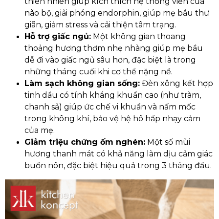
thiên nhiên giúp kích thích hệ thống viền của
não bộ, giải phóng endorphin, giúp mẹ bầu thư
giãn, giảm stress và cải thiện tâm trạng.
Hỗ trợ giấc ngủ:
Một không gian thoang
thoảng hương thơm nhẹ nhàng giúp mẹ bầu
dễ đi vào giấc ngủ sâu hơn, đặc biệt là trong
những tháng cuối khi cơ thể nặng nề.
Làm sạch không gian sống:
Đèn xông kết hợp
tinh dầu có tính kháng khuẩn cao (như tràm,
chanh sả) giúp ức chế vi khuẩn và nấm mốc
trong không khí, bảo vệ hệ hô hấp nhạy cảm
của mẹ.
Giảm triệu chứng ốm nghén:
Một số mùi
hương thanh mát có khả năng làm dịu cảm giác
buồn nôn, đặc biệt hiệu quả trong 3 tháng đầu.