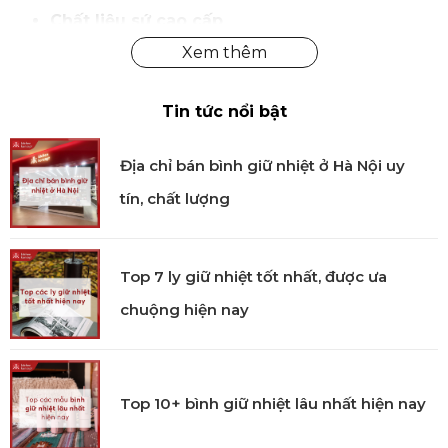
Chất liệu sứ cao cấp
Sản phẩm được chế tác từ sứ chất lượng cao, nung ở
nhiệt độ cao giúp bề mặt đạt độ mịn, chắc và hạn chế
thấm nước. Chất liệu an toàn cho sức khỏe người
Tin tức nổi bật
dùng, phù hợp cho nhu cầu sử dụng hằng ngày
cũng như tiếp đãi trong không gian bàn trà chỉn chu.
Địa chỉ bán bình giữ nhiệt ở Hà Nội uy
Công dụng nổi bật
tín, chất lượng
Bộ ly uống coffee Cannaregio 2 món phù hợp để
thưởng thức cà phê espresso, cà phê truyền thống,
Top 7 ly giữ nhiệt tốt nhất, được ưa
trà hoặc các loại đồ uống nóng. Thiết kế cân đối giữa
ly và đĩa lót giúp thao tác thuận tiện, đồng thời nâng
chuộng hiện nay
tầm trải nghiệm thưởng thức trong những khoảnh
khắc thư giãn hoặc tiếp khách tại gia.
Sử dụng
Top 10+ bình giữ nhiệt lâu nhất hiện nay
Phù hợp dùng để thưởng thức cà phê, trà và các loại