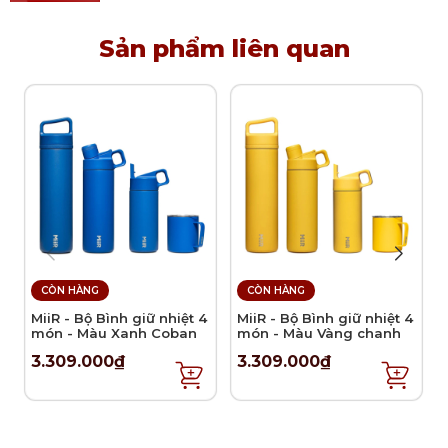
đồ uống nóng. Sản phẩm không thích hợp sử dụng
trong lò vi sóng do chi tiết mạ vàng.
Sản phẩm liên quan
CÒN HÀNG
CÒN HÀNG
MiiR - Bộ Bình giữ nhiệt 4
MiiR - Bộ Bình giữ nhiệt 4
món - Màu Xanh Coban
món - Màu Vàng chanh
3.309.000₫
3.309.000₫