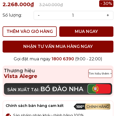
- 30%
2.268.000₫
3.240.000₫
-
+
Số lượng:
THÊM VÀO GIỎ HÀNG
MUA NGAY
NHẬN TƯ VẤN MUA HÀNG NGAY
Gọi đặt mua ngay
1800 6390
(9:00 - 22:00)
Thương hiệu
Tìm hiểu thêm >
Vista Alegre
BỒ ĐÀO NHA
SẢN XUẤT TẠI:
Chính sách bán hàng cam kết
Sản phẩm nhập khẩu chính hãng 100%