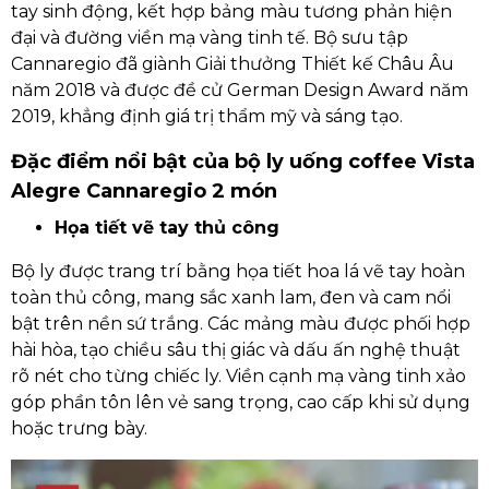
tay sinh động, kết hợp bảng màu tương phản hiện
đại và đường viền mạ vàng tinh tế. Bộ sưu tập
Cannaregio đã giành Giải thưởng Thiết kế Châu Âu
năm 2018 và được đề cử German Design Award năm
2019, khẳng định giá trị thẩm mỹ và sáng tạo.
Đặc điểm nổi bật của bộ ly uống coffee Vista
Alegre Cannaregio 2 món
Họa tiết vẽ tay thủ công
Bộ ly được trang trí bằng họa tiết hoa lá vẽ tay hoàn
toàn thủ công, mang sắc xanh lam, đen và cam nổi
bật trên nền sứ trắng. Các mảng màu được phối hợp
hài hòa, tạo chiều sâu thị giác và dấu ấn nghệ thuật
rõ nét cho từng chiếc ly. Viền cạnh mạ vàng tinh xảo
góp phần tôn lên vẻ sang trọng, cao cấp khi sử dụng
hoặc trưng bày.