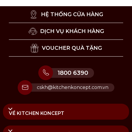
HỆ THỐNG CỬA HÀNG
Thiết kế ấn tượng, dễ phối cùng bộ sưu tập cùng
dòng
DỊCH VỤ KHÁCH HÀNG
Hướng dẫn vệ sinh và bảo quản
VOUCHER QUÀ TẶNG
Khuyến khích vệ sinh sản phẩm bằng tay để
bảo vệ lớp họa tiết vẽ tay và viền mạ vàng.
Không sử dụng chất tẩy rửa mạnh hoặc miếng
chà cứng gây mài mòn bề mặt.
1800 6390
Bảo quản sản phẩm tại nơi khô ráo, thoáng mát,
tránh va chạm để duy trì vẻ đẹp lâu dài.
cskh@kitchenkoncept.com.vn
Mua bộ ly uống coffee Vista Alegre
Cannaregio 2 món chính hãng tại Kitchen
Koncept
VỀ KITCHEN KONCEPT
Kitchen Koncept phân phối bộ ly uống coffee Vista
Alegre Cannaregio 2 món chính hãng, đảm bảo