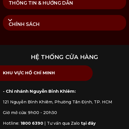
THÔNG TIN & HƯỚNG DẪN
nguồn gốc rõ ràng và tiêu chuẩn chất lượng từ
thương hiệu Vista Alegre. Khách hàng được tư vấn
chi tiết về sản phẩm, cách sử dụng và bảo quản, cùng
CHÍNH SÁCH
dịch vụ hậu mãi chuyên nghiệp để an tâm hoàn
thiện không gian bàn trà tinh tế, đậm chất châu Âu.
HỆ THỐNG CỬA HÀNG
KHU VỰC HỒ CHÍ MINH
- Chi nhánh Nguyễn Bỉnh Khiêm:
121 Nguyễn Bỉnh Khiêm, Phường Tân Định, TP. HCM
Giờ mở cửa: 9h00 - 20h30
Hotline:
1800 6390
|
Tư vấn qua Zalo
tại đây