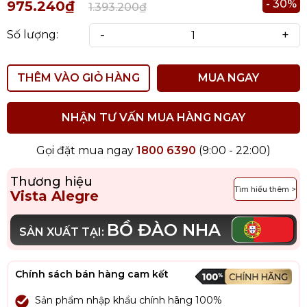
- 30%
975.240₫
1.393.200₫
-
+
Số lượng:
THÊM VÀO GIỎ HÀNG
MUA NGAY
NHẬN TƯ VẤN MUA HÀNG NGAY
Gọi đặt mua ngay
1800 6390
(9:00 - 22:00)
Thương hiệu
Tìm hiểu thêm >
Vista Alegre
BỒ ĐÀO NHA
SẢN XUẤT TẠI:
Chính sách bán hàng cam kết
Sản phẩm nhập khẩu chính hãng 100%