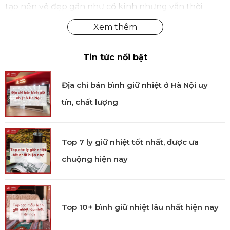
tạo nên vẻ đẹp gần như cổ kính nhưng vẫn thời
thượng. Họa tiết chuyển sắc tinh tế giúp tổng thể bộ
ly trở thành điểm nhấn trang nhã trên bàn trà, bàn
tiếp khách hoặc không gian thưởng thức tại nhà.
Tin tức nổi bật
Chức năng nổi bật
Thiết kế ly đi kèm đĩa lót đồng bộ giúp không gian
Địa chỉ bán bình giữ nhiệt ở Hà Nội uy
thưởng thức trở nên gọn gàng và chỉn chu hơn. Bộ 2
tín, chất lượng
món phù hợp để phục vụ cà phê, trà trong những
dịp tiếp đãi hằng ngày lẫn các buổi gặp gỡ trang
trọng, đồng thời dễ phối cùng các sản phẩm khác
Top 7 ly giữ nhiệt tốt nhất, được ưa
trong bộ sưu tập Timeless để hoàn thiện set bàn
đồng bộ.
chuộng hiện nay
Sử dụng
Bộ ly phù hợp cho các món cà phê và trà dùng
Top 10+ bình giữ nhiệt lâu nhất hiện nay
hằng ngày hoặc tiếp khách.
Phù hợp dùng tại gia, văn phòng hoặc khi tiếp