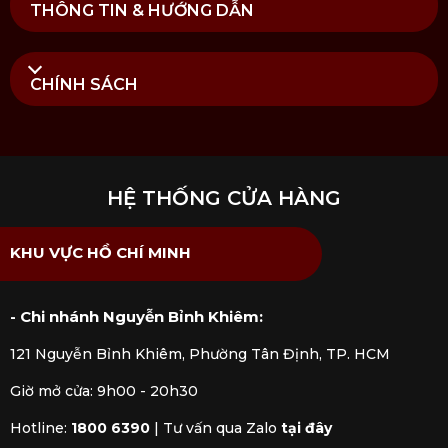
THÔNG TIN & HƯỚNG DẪN
Tại Kitchen Koncept, bộ ly uống coffee Timeless 2
món – Vista Alegre được nhập khẩu và phân phối
chính hãng, đảm bảo nguồn gốc rõ ràng. Khách
CHÍNH SÁCH
hàng khi mua sắm sẽ được tư vấn chi tiết về chất liệu,
cách sử dụng và vệ sinh, cùng dịch vụ hậu mãi tận
tâm để bạn an tâm hoàn thiện không gian thưởng
thức sang trọng, tinh tế.
HỆ THỐNG CỬA HÀNG
KHU VỰC HỒ CHÍ MINH
- Chi nhánh Nguyễn Bỉnh Khiêm:
121 Nguyễn Bỉnh Khiêm, Phường Tân Định, TP. HCM
Giờ mở cửa: 9h00 - 20h30
Hotline:
1800 6390
|
Tư vấn qua Zalo
tại đây