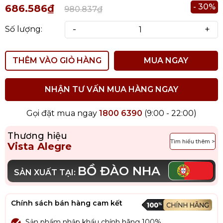
- 30%
686.586₫
980.837₫
-
+
Số lượng:
THÊM VÀO GIỎ HÀNG
MUA NGAY
NHẬN TƯ VẤN MUA HÀNG NGAY
Gọi đặt mua ngay
1800 6390
(9:00 - 22:00)
Thương hiệu
Tìm hiểu thêm >
Vista Alegre
BỒ ĐÀO NHA
SẢN XUẤT TẠI:
Chính sách bán hàng cam kết
Sản phẩm nhập khẩu chính hãng 100%