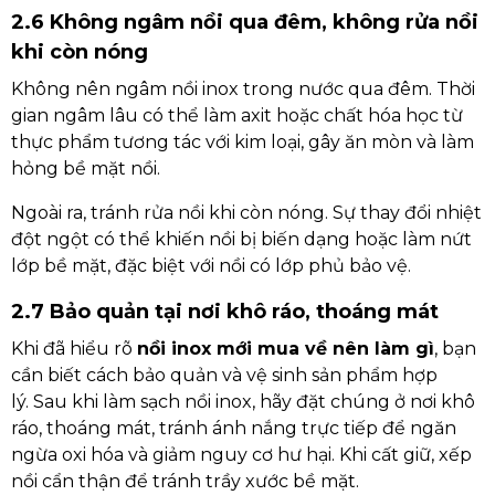
2.6 Không ngâm nồi qua đêm, không rửa nồi
khi còn nóng
Không nên ngâm nồi inox trong nước qua đêm. Thời
gian ngâm lâu có thể làm axit hoặc chất hóa học từ
thực phẩm tương tác với kim loại, gây ăn mòn và làm
hỏng bề mặt nồi.
Ngoài ra, tránh rửa nồi khi còn nóng. Sự thay đổi nhiệt
đột ngột có thể khiến nồi bị biến dạng hoặc làm nứt
lớp bề mặt, đặc biệt với nồi có lớp phủ bảo vệ.
2.7 Bảo quản tại nơi khô ráo, thoáng mát
Khi đã hiểu rõ
nồi inox mới mua về nên làm gì
, bạn
cần biết cách bảo quản và vệ sinh sản phẩm hợp
lý.
Sau khi làm sạch nồi inox, hãy đặt chúng ở nơi khô
ráo, thoáng mát, tránh ánh nắng trực tiếp để ngăn
ngừa oxi hóa và giảm nguy cơ hư hại. Khi cất giữ, xếp
nồi cẩn thận để tránh trầy xước bề mặt.