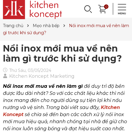
DỤNG CỤ LÀM BÁNH
PHỤ KIỆN & TRANG
LY, BÌNH NƯỚC,
0
DANH MỤC KHÁC
PHỤ KIỆN RƯỢU
PHỤ KIỆN BẾP
NỒI, CHẢO
DAO, KÉO
QUAY LẠI
QUAY LẠI
QUAY LẠI
QUAY LẠI
QUAY LẠI
QUAY LẠI
QUAY LẠI
QUAY LẠI
TRÍ BÀN ĂN
DECANTER
& MÌ Ý
ET SALE
TIN TỨC
Trang chủ
Mẹo nhà bếp
Nồi inox mới mua về nên làm
Nồi
Dao
Tô, Chén, Dĩa
Dụng Cụ Nhà Bếp
Dụng Cụ Làm Pasta
Ly Pha Lê
Đầu Rót
Sản Phẩm Cho Bé
gì trước khi sử dụng?
Chảo
Dao Đức
Dao, Muỗng, Nĩa
Hũ Đựng Thực Phẩm
Dụng Cụ Làm Bánh
Ly Gốm, Sứ
Bộ Dụng Cụ
Nến Thơm, Nến Ngọc Trai
Nồi inox mới mua về nên
Nồi Áp Suất
Dao Nhật
Trang Trí Bàn Ăn
Lót Nồi & Tay Cầm
Khay Nướng Bánh
Ly Thủy Tinh
Bình Giữ Mát
Tinh Dầu
làm gì trước khi sử dụng?
Wok
Kéo
Hũ Đựng Gia Vị
Dụng Cụ Làm Kem
Bình Nước
Thiết Bị Sục Oxy
Dung Dịch Sát Khuẩn
Thứ Sáu, 03/05/2024
Kitchen Koncept Marketing
Xửng Hấp
Phụ Kiện Dao
Ấm Trà
Máy Ép Đa Năng
Decanter
Hút Chân Không
Vệ Sinh Nhà Cửa
Nồi inox mới mua về nên làm gì
để duy trì độ bền
Khay Gang, Lò Nướng
Khăn Bàn Ăn
Máy Chiết Rượu
Bình, Ly & Hũ Giữ Nhiệt
được lâu dài nhất? So với các chất liệu khác thì nồi
Phụ Kiện Gang
Dụng Cụ Pha Chế
Bình Trà
inox mang đến cho người dùng sự tiện lợi khi nấu
nướng và vệ sinh. Trong bài viết sau đây,
Kitchen
Khui Rượu, Nút Chai
Koncept
sẽ chia sẻ đến bạn các cách xử lý nồi inox
mới mua hiệu quả, nhanh chóng tại nhà để giữ cho
nồi inox luôn sáng bóng và đạt hiệu suất cao nhất.