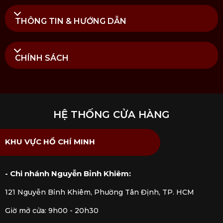
Lưu ý sử dụng Hũ thủy tinh đựng mì vát cạnh Kilner
THÔNG TIN & HƯỚNG DẪN
Mua Hũ thủy tinh đựng mì vát cạnh Kilner
2.2L chính hãng tại Kitchen Koncept
CHÍNH SÁCH
Tại
Kitchen Koncept
, chúng tôi cung cấp sản phẩm
Hũ thủy tinh đựng mì vát cạnh Kilner 2.2L
nhập
khẩu chính hãng được kiểm định rõ ràng bởi các cơ
quan chức năng. Mua hàng tại Kitchen Koncept
khách hàng sẽ yên tâm khi nhận được đầy đủ chế độ
HỆ THỐNG CỬA HÀNG
bảo hành và dịch vụ hậu mãi chúng tôi đem đến.
KHU VỰC HỒ CHÍ MINH
- Chi nhánh Nguyễn Bỉnh Khiêm:
121 Nguyễn Bỉnh Khiêm, Phường Tân Định, TP. HCM
Giờ mở cửa: 9h00 - 20h30