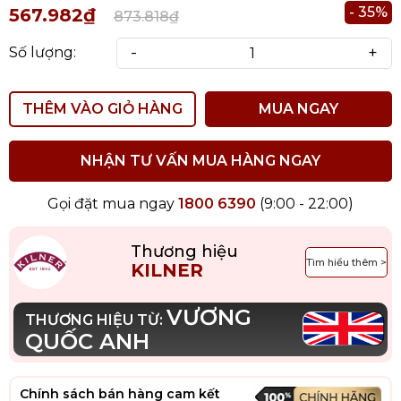
- 35%
567.982₫
873.818₫
-
+
Số lượng:
THÊM VÀO GIỎ HÀNG
MUA NGAY
NHẬN TƯ VẤN MUA HÀNG NGAY
Gọi đặt mua ngay
1800 6390
(9:00 - 22:00)
Thương hiệu
Tìm hiểu thêm >
KILNER
VƯƠNG
THƯƠNG HIỆU TỪ:
QUỐC ANH
Chính sách bán hàng cam kết