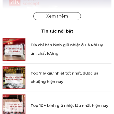
Tin tức nổi bật
Địa chỉ bán bình giữ nhiệt ở Hà Nội uy
tín, chất lượng
Top 7 ly giữ nhiệt tốt nhất, được ưa
chuộng hiện nay
Bộ hũ ướp thực phẩm Kilner 1L (5 món) chính hãng
Top 10+ bình giữ nhiệt lâu nhất hiện nay
Đa dạng công năng