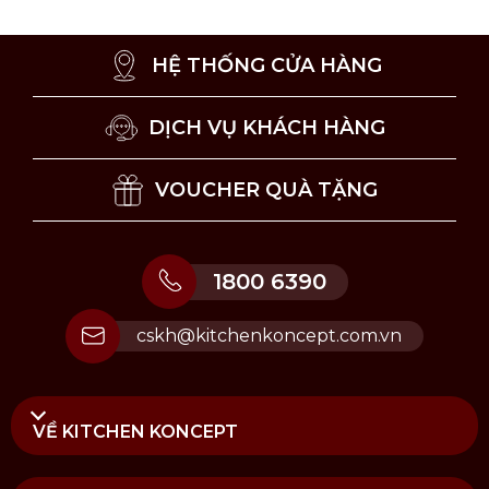
Bảo quản sản phẩm ở nơi khô ráo, thoáng mát.
Tránh va chạm mạnh với đồ vật cứng hoặc sắc
nhọn.
HỆ THỐNG CỬA HÀNG
DỊCH VỤ KHÁCH HÀNG
VOUCHER QUÀ TẶNG
1800 6390
cskh@kitchenkoncept.com.vn
VỀ KITCHEN KONCEPT