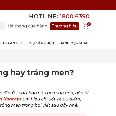
HOTLINE:
1800 6390
0
Hệ thống cửa hàng
Thương hiệu
ỚC, DECANTER
PHỤ KIỆN RƯỢU
DANH MỤC KHÁC
ng hay tráng men?
a đình? Loại chảo nào an toàn hơn, bền bỉ
n Koncept
tìm hiểu chi tiết về ưu điểm,
áng men trong bài viết sau đây nhé.