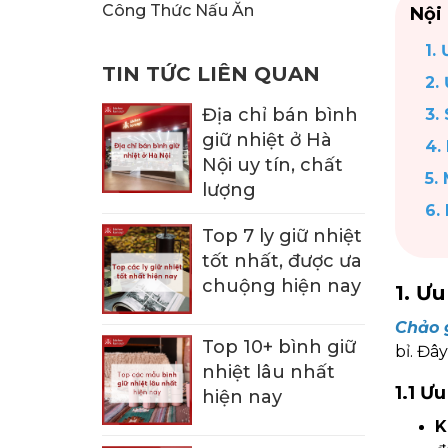
KHUI RƯỢU, NÚT CHAI
BÌNH TRÀ
Công Thức Nấu Ăn
Nội
1.
TIN TỨC LIÊN QUAN
2.
Địa chỉ bán bình
3.
giữ nhiệt ở Hà
4.
Nội uy tín, chất
5.
lượng
6.
Top 7 ly giữ nhiệt
tốt nhất, được ưa
chuộng hiện nay
1. Ư
Chảo 
Top 10+ bình giữ
bỉ. Đâ
nhiệt lâu nhất
1.1 Ư
hiện nay
K