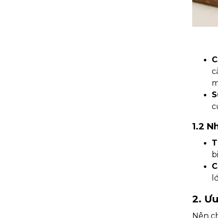
C
c
m
S
c
1.2 N
T
b
C
l
2. Ư
Nên c