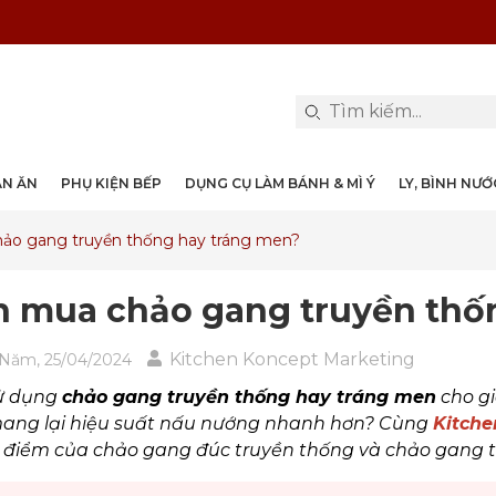
PHỤ KIỆN & TRANG TRÍ BÀN ĂN
DỤNG CỤ LÀM BÁNH & MÌ Ý
LY, BÌNH NƯỚC, DECANTER
DANH MỤC KHÁC
PHỤ KIỆN RƯỢU
PHỤ KIỆN BẾP
NỒI, CHẢO
DAO, KÉO
ÀN ĂN
PHỤ KIỆN BẾP
DỤNG CỤ LÀM BÁNH & MÌ Ý
LY, BÌNH NƯ
ảo gang truyền thống hay tráng men?
 mua chảo gang truyền thố
Kitchen Koncept Marketing
Năm, 25/04/2024
ử dụng
chảo gang truyền thống hay tráng men
cho gi
mang lại hiệu suất nấu nướng nhanh hơn? Cùng
Kitche
điểm của chảo gang đúc truyền thống và chảo gang tr