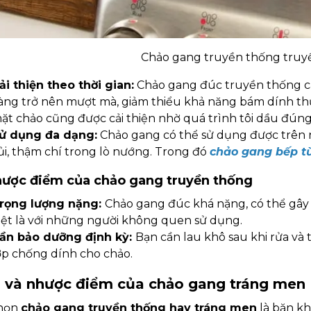
Chảo gang truyền thống truyề
ải thiện theo thời gian:
Chảo gang đúc truyền thống cà
àng trở nên mượt mà, giảm thiểu khả năng bám dính thứ
ặt chảo cũng được cải thiện nhờ quá trình tôi dầu đúng
ử dụng đa dạng:
Chảo gang có thể sử dụng được trên n
ủi, thậm chí trong lò nướng. Trong đó
chảo gang bếp t
hược điểm của chảo gang truyền thống
rọng lượng nặng:
Chảo gang đúc khá nặng, có thể gây 
iệt là với những người không quen sử dụng.
ần bảo dưỡng định kỳ:
Bạn cần lau khô sau khi rửa và
ớp chống dính cho chảo.
u và nhược điểm của chảo gang tráng men
họn
chảo gang truyền thống hay tráng men
là băn kh