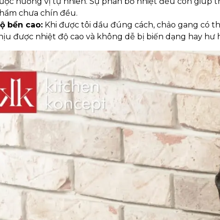
ược hương vị tự nhiên. Sự phân bố nhiệt đều còn giúp 
hẩm chưa chín đều.
ộ bền cao:
Khi được tôi dầu đúng cách, chảo gang có th
hịu được nhiệt độ cao và không dễ bị biến dạng hay hư h