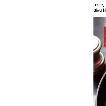
mong m
điều k