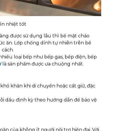
n nhiệt tốt
ng được sử dụng lâu thì bề mặt chảo
c ăn. Lớp chống dính tự nhiên trên bề
 cách.
hiều loại bếp như bếp gas, bếp điện, bếp
ừ
là sản phẩm được ưa chuộng nhất.
khó khăn khi di chuyển hoặc cất giữ, đặc
 tôi dầu định kỳ theo hướng dẫn để bảo vệ
oăn của không ít người nội trợ hiện đại. Với