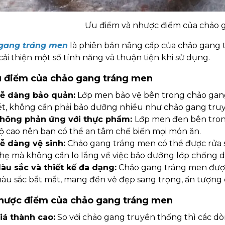
Ưu điểm và nhược điểm của chảo 
gang tráng men
là phiên bản nâng cấp của chảo gang 
cải thiện một số tính năng và thuận tiện khi sử dụng.
u điểm của chảo gang tráng men
ễ dàng bảo quản:
Lớp men bảo vệ bên trong chảo gang
ét, không cần phải bảo dưỡng nhiều như chảo gang tru
hông phản ứng với thực phẩm:
Lớp men đen bên tron
ộ cao nên bạn có thể an tâm chế biến mọi món ăn.
ễ dàng vệ sinh:
Chảo gang tráng men có thể được rửa 
hẹ mà không cần lo lắng về việc bảo dưỡng lớp chống d
àu sắc và thiết kế đa dạng:
Chảo gang tráng men đượ
àu sắc bắt mắt, mang đến vẻ đẹp sang trọng, ấn tượng 
hược điểm của chảo gang tráng men
iá thành cao:
So với chảo gang truyền thống thì các dò