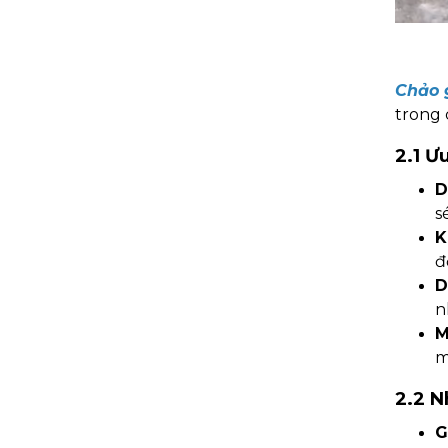
Chảo 
trong 
2.1 Ư
D
s
K
đ
D
n
M
m
2.2 N
G