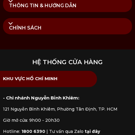
THÔNG TIN & HƯỚNG DẪN
CHÍNH SÁCH
Lưu ý vệ sinh và sử dụng Bộ hũ ướp thực phẩm Kilner
6 món
Mua Bộ hũ ướp thực phẩm Kilner 6 món
HỆ THỐNG CỬA HÀNG
chính hãng tại Kitchen Koncept
Tại
Kitchen Koncept
, chúng tôi cung cấp sản phẩm
KHU VỰC HỒ CHÍ MINH
Bộ hũ ướp thực phẩm Kilner 6 món
nhập khẩu
chính hãng được kiểm định rõ ràng bởi các cơ quan
chức năng. Mua hàng tại Kitchen Koncept khách
- Chi nhánh Nguyễn Bỉnh Khiêm:
hàng sẽ yên tâm khi nhận được đầy đủ chế độ bảo
121 Nguyễn Bỉnh Khiêm, Phường Tân Định, TP. HCM
hành và dịch vụ hậu mãi chúng tôi đem đến.
Giờ mở cửa: 9h00 - 20h30
Hotline:
1800 6390
|
Tư vấn qua Zalo
tại đây