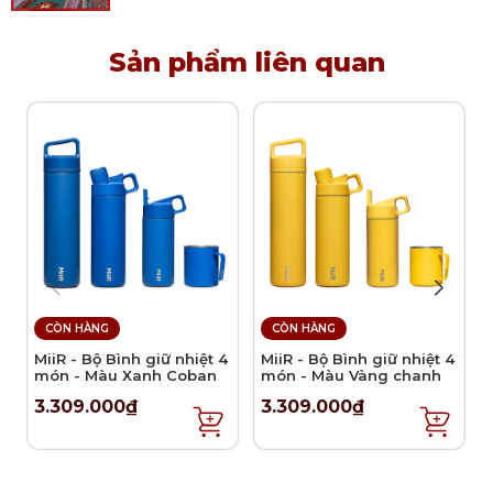
Đa dạng công năng
Bộ sản phẩm chuyên dùng để ướp và lên men các
Sản phẩm liên quan
loại thực phẩm như dưa cải chua, kim chi, dưa muối...
Tuy nhiên, tùy vào sở thích và mong muốn, người
dùng có thể linh hoạt khi dùng sản phẩm để chế
biến đa dạng món ăn. Chỉ cần cho thực phẩm vào hũ,
đổ nước ngâm và đậy kín nắp, người dùng đã có
những món ăn lên men ngon miệng và bổ dưỡng
ngay tại nhà.
Sử dụng:
Dùng để ướp, lên men các loại thực phẩm như dưa
CÒN HÀNG
CÒN HÀNG
cải chua, kimchi, dưa muối,…
MiiR - Bộ Bình giữ nhiệt 4
MiiR - Bộ Bình giữ nhiệt 4
món - Màu Xanh Coban
món - Màu Vàng chanh
Lưu ý vệ sinh và sử dụng:
3.309.000₫
3.309.000₫
Rửa sản phẩm bằng nước sạch trước khi sử
dụng.
Không rót trực tiếp nước sôi vào hũ thuỷ tinh.