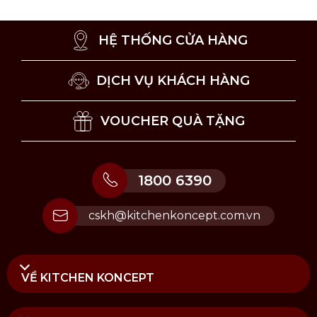
Khuyến khích vệ sinh sản phẩm bằng tay.
Bảo quản sản phẩm ở nơi khô ráo, thoáng mát.
HỆ THỐNG CỬA HÀNG
Tránh va chạm mạnh với đồ vật cứng hoặc sắc
nhọn.
DỊCH VỤ KHÁCH HÀNG
VOUCHER QUÀ TẶNG
1800 6390
cskh@kitchenkoncept.com.vn
VỀ KITCHEN KONCEPT