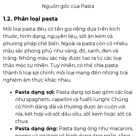
Nguồn gốc của Pasta
1.2. Phân loại pasta
Mỗi loại pasta đều có tên gọi riêng dựa trên kích
thước, hình dạng, nguyên liệu, sốt ăn kèm và
phương pháp chế biến. Ngoài ra pasta còn có nhiều
màu sắc phong phú như vàng, đỏ, xanh, đen và
trắng. Những màu sắc này được tạo ra từ các loại
thảo mộc tự nhiên. Tuy nhiên, có thể chia pasta
thành 5 loại sợi chính, mỗi loại mang đến những trải
nghiệm ẩm thực khác nhau.
Pasta dạng sợi:
Pasta dạng sợi bao gồm các loại
như spaghetti, capellini và fusilli lunghi. Chúng
có hình dáng dài và thường được ăn cuộn với
nĩa, kết hợp với sốt dầu oliu, sốt kem hoặc sốt cà
chua.
Pasta dạng ống:
Pasta dạng ống như macaroni,
penne và rigatoni có hình dạng ống ngắn, rỗng