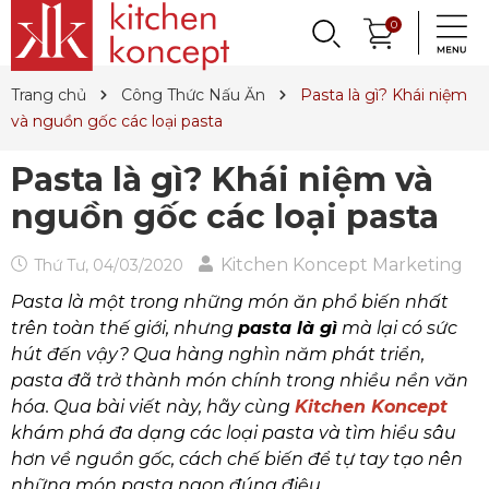
DỤNG CỤ LÀM BÁNH
PHỤ KIỆN & TRANG
LY, BÌNH NƯỚC,
0
DANH MỤC KHÁC
PHỤ KIỆN RƯỢU
PHỤ KIỆN BẾP
NỒI, CHẢO
DAO, KÉO
QUAY LẠI
QUAY LẠI
QUAY LẠI
QUAY LẠI
QUAY LẠI
QUAY LẠI
QUAY LẠI
QUAY LẠI
TRÍ BÀN ĂN
DECANTER
& MÌ Ý
ET SALE
TIN TỨC
Trang chủ
Công Thức Nấu Ăn
Pasta là gì? Khái niệm
Nồi
Dao
Tô, Chén, Dĩa
Dụng Cụ Nhà Bếp
Dụng Cụ Làm Pasta
Ly Pha Lê
Đầu Rót
Sản Phẩm Cho Bé
và nguồn gốc các loại pasta
Chảo
Dao Đức
Dao, Muỗng, Nĩa
Hũ Đựng Thực Phẩm
Dụng Cụ Làm Bánh
Ly Gốm, Sứ
Bộ Dụng Cụ
Nến Thơm, Nến Ngọc Trai
Pasta là gì? Khái niệm và
Nồi Áp Suất
Dao Nhật
Trang Trí Bàn Ăn
Lót Nồi & Tay Cầm
Khay Nướng Bánh
Ly Thủy Tinh
Bình Giữ Mát
Tinh Dầu
nguồn gốc các loại pasta
Wok
Kéo
Hũ Đựng Gia Vị
Dụng Cụ Làm Kem
Bình Nước
Thiết Bị Sục Oxy
Dung Dịch Sát Khuẩn
Kitchen Koncept Marketing
Thứ Tư, 04/03/2020
Xửng Hấp
Phụ Kiện Dao
Ấm Trà
Máy Ép Đa Năng
Decanter
Hút Chân Không
Vệ Sinh Nhà Cửa
Pasta là một trong những món ăn phổ biến nhất
Khay Gang, Lò Nướng
Khăn Bàn Ăn
Máy Chiết Rượu
Bình, Ly & Hũ Giữ Nhiệt
trên toàn thế giới, nhưng
pasta là gì
mà lại có sức
hút đến vậy? Qua hàng nghìn năm phát triển,
Phụ Kiện Gang
Dụng Cụ Pha Chế
Bình Trà
pasta đã trở thành món chính trong nhiều nền văn
hóa. Qua bài viết này, hãy cùng
Kitchen Koncept
Khui Rượu, Nút Chai
khám phá đa dạng các loại pasta và tìm hiểu sâu
hơn về nguồn gốc, cách chế biến để tự tay tạo nên
những món pasta ngon đúng điệu.