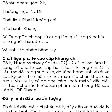
Bộ sản phẩm gồm 2 ly.
Thương hiệu: NUDE
Chất liệu: Pha lê không chì
Bảo hành: Không
Sử Dụng: Thích hợp sử dụng làm quà tặng ý nghĩa
cho người thân, đối tác.
Vệ sinh sản phẩm bằng tay.
Chất liệu pha lê cao cấp không chì
Bộ ly Nude Whiskey Shade (P2) - 2 cái được làm thủ
công từ pha lê cao cấp hoàn toàn không chì. Chất
liệu tạo độ trong suốt cao, độ sáng bóng tinh khiết và
cực kỳ bền, thể hiện rõ nét màu sắc chân thực của
rượu whisky. Ly có độ nhẹ, cầm thoải mái và đặc biệt
an toàn cho sức khỏe. Sản phẩm nằm trong Bộ sưu
tập NUDE Shade.
Đế ly hình đầu lâu ấn tượng
Thiết kế đặc biệt với phần đế ly dày dặn và dưới đế ly
có khắc hình đầu lâu vô cùng tỉ mỉ. Thiết kế tạo cảm