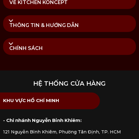
VỀ KITCHEN KONCEPT
chà kim loại
Bảo quản nơi khô ráo, tránh va chạm để hạn chế
nứt vỡ
THÔNG TIN & HƯỚNG DẪN
Mua ly champagne NUDE Ghost Zero Tulip
chính hãng tại Kitchen Koncept
CHÍNH SÁCH
Kitchen Koncept cung cấp ly champagne NUDE
Ghost Zero Tulip chính hãng, đảm bảo tiêu chuẩn
chất lượng từ thương hiệu. Khách hàng được tư vấn
chi tiết và hỗ trợ lựa chọn
sản phẩm ly
phù hợp,
HỆ THỐNG CỬA HÀNG
giúp nâng tầm trải nghiệm thưởng thức rượu vang
tại gia.
KHU VỰC HỒ CHÍ MINH
- Chi nhánh Nguyễn Bỉnh Khiêm:
121 Nguyễn Bỉnh Khiêm, Phường Tân Định, TP. HCM