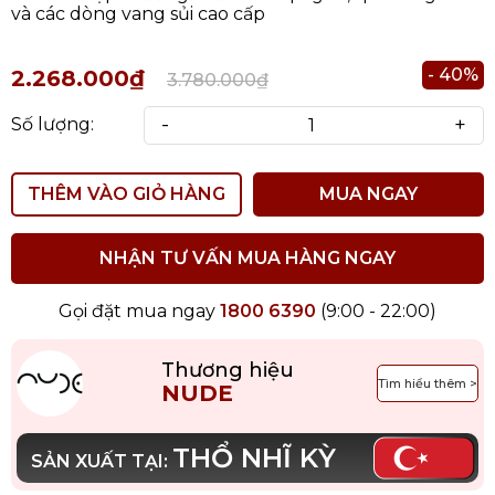
và các dòng vang sủi cao cấp
- 40%
2.268.000₫
3.780.000₫
-
+
Số lượng:
THÊM VÀO GIỎ HÀNG
MUA NGAY
NHẬN TƯ VẤN MUA HÀNG NGAY
Gọi đặt mua ngay
1800 6390
(9:00 - 22:00)
Thương hiệu
Tìm hiểu thêm >
NUDE
THỔ NHĨ KỲ
SẢN XUẤT TẠI: