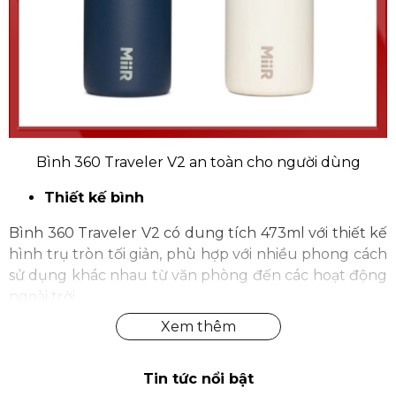
Bình 360 Traveler V2 an toàn cho người dùng
Thiết kế bình
Bình 360 Traveler V2 có dung tích 473ml với thiết kế
hình trụ tròn tối giản, phù hợp với nhiều phong cách
sử dụng khác nhau từ văn phòng đến các hoạt động
ngoài trời.
Miệng bình được thiết kế rộng, giúp bạn dễ dàng
thêm đá viên để giữ đồ uống luôn mát lạnh, đồng
thời thuận tiện hơn khi vệ sinh bình sau mỗi lần sử
Tin tức nổi bật
dụng.