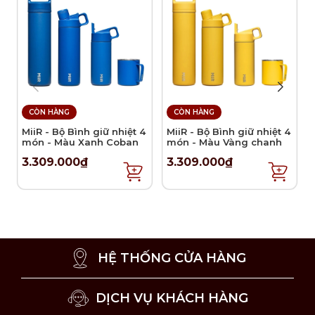
CÒN HÀNG
CÒN HÀNG
MiiR - Bộ Bình giữ nhiệt 4
MiiR - Bộ Bình giữ nhiệt 4
món - Màu Xanh Coban
món - Màu Vàng chanh
3.309.000₫
3.309.000₫
Thiết kế nắp được cải tiến kín, đóng mở dễ nhận diện
Màu sắc
Bình 360 Traveler V2 có 2 màu: màu Xanh thủy triều
HỆ THỐNG CỬA HÀNG
và màu Đá trắng sa mạc.
Công nghệ sản xuất
DỊCH VỤ KHÁCH HÀNG