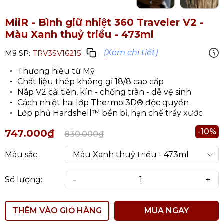
MiiR - Bình giữ nhiệt 360 Traveler V2
-
Màu Xanh thuỷ triều - 473ml
(Xem chi tiết)
Mã SP:
TRV3SV16215
Thương hiệu từ Mỹ
Chất liệu thép không gỉ 18/8 cao cấp
Nắp V2 cải tiến, kín - chống tràn - dễ vệ sinh
Cách nhiệt hai lớp Thermo 3D® độc quyền
Lớp phủ Hardshell™ bền bỉ, hạn chế trầy xước
-10%
747.000₫
830.000₫
Màu sắc:
-
+
Số lượng:
THÊM VÀO GIỎ HÀNG
MUA NGAY