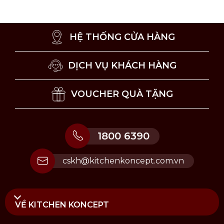
dàng chuyển đổi, tạo ra nhiều hình dạng bánh
quy, được trang trí theo sở thích cá nhân của
HỆ THỐNG CỬA HÀNG
bạn.
Nạp xi lanh một lần cho phép bạn chuẩn bị tới
DỊCH VỤ KHÁCH HÀNG
20-25 chiếc bánh quy lớn hoặc 35-40 chiếc nhỏ.
Chỉ cần đặt Bánh quy trực tiếp trên khay nướng
VOUCHER QUÀ TẶNG
và hạ cần gạt xuống để bánh quy có hình dạng
hoàn hảo.
1800 6390
cskh@kitchenkoncept.com.vn
VỀ KITCHEN KONCEPT