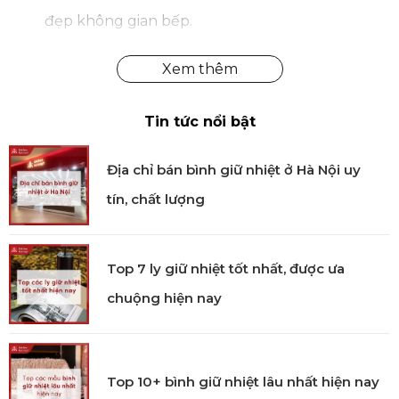
đẹp không gian bếp.
Sản phẩm có các màu: xanh lá, xanh dương, đỏ,
hồng.
Tay cầm dễ cầm nắm cho phép bạn thao tác dễ
Tin tức nổi bật
dàng với nhiều loại bột khác nhau.
Địa chỉ bán bình giữ nhiệt ở Hà Nội uy
tín, chất lượng
Top 7 ly giữ nhiệt tốt nhất, được ưa
chuộng hiện nay
Top 10+ bình giữ nhiệt lâu nhất hiện nay