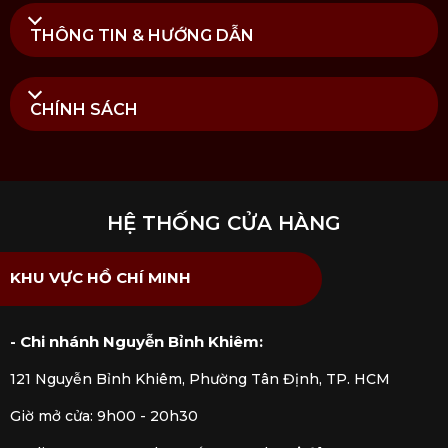
THÔNG TIN & HƯỚNG DẪN
CHÍNH SÁCH
HỆ THỐNG CỬA HÀNG
KHU VỰC HỒ CHÍ MINH
- Chi nhánh Nguyễn Bỉnh Khiêm:
121 Nguyễn Bỉnh Khiêm, Phường Tân Định, TP. HCM
Giờ mở cửa: 9h00 - 20h30
Vệ sinh & bảo quản: