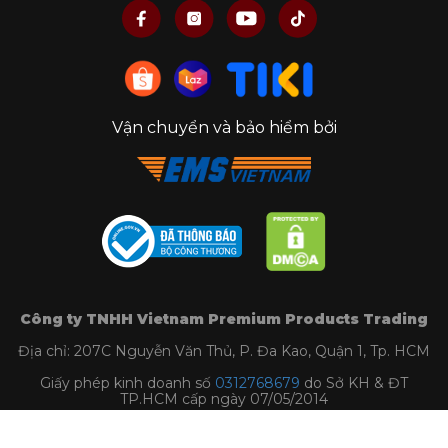
Vận chuyển và bảo hiểm bởi
Tại Kitchen Koncept, chúng tôi cung sản phẩm
dụng
cụ làm bánh quy - phụ kiện làm mì MARCATO
nhập khẩu chính hãng được kiểm định rõ ràng bởi
các cơ quan chức năng. Mua hàng tại Kitchen
Koncept khách hàng sẽ yên tâm khi nhận được đầy
đủ chế độ bảo hành và dịch vụ hậu mãi chúng tôi
đem đến.
Công ty TNHH Vietnam Premium Products Trading
Địa chỉ: 207C Nguyễn Văn Thủ, P. Đa Kao, Quận 1, Tp. HCM
Giấy phép kinh doanh số
0312768679
do Sở KH & ĐT
TP.HCM cấp ngày 07/05/2014