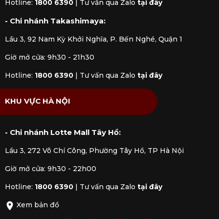
Hotline:
1800 6390
|
Tư vấn qua Zalo
tại đây
- Chi nhánh Takashimaya:
Vệ sinh sản phẩm bằng tay.
Sau khi vệ sinh, lau khô sản phẩm bằng khăn
Lầu 3, 92 Nam Kỳ Khởi Nghĩa, P. Bến Nghé, Quận 1
mềm.
Giờ mở cửa: 9h30 - 21h30
Bảo quản nơi khô ráo.
Hotline:
1800 6390
|
Tư vấn qua Zalo
tại đây
KHU VỰC HÀ NỘI
- Chi nhánh Lotte Mall Tây Hồ:
Lầu 3, 272 Võ Chí Công, Phường Tây Hồ, TP Hà Nội
Giờ mở cửa: 9h30 - 22h00
Hotline:
1800 6390
|
Tư vấn qua Zalo
tại đây
Xem bản đồ