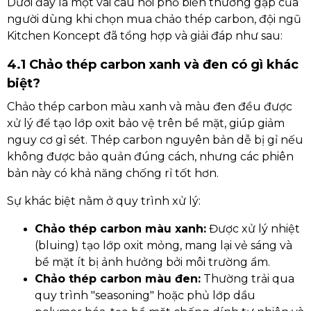
Dưới đây là một vài câu hỏi phổ biến thường gặp của
người dùng khi chọn mua chảo thép carbon, đội ngũ
Kitchen Koncept đã tổng hợp và giải đáp như sau:
4.1 Chảo thép carbon xanh và đen có gì khác
biệt?
Chảo thép carbon màu xanh và màu đen đều được
xử lý để tạo lớp oxit bảo vệ trên bề mặt, giúp giảm
nguy cơ gỉ sét. Thép carbon nguyên bản dễ bị gỉ nếu
không được bảo quản đúng cách, nhưng các phiên
bản này có khả năng chống rỉ tốt hơn.
Sự khác biệt nằm ở quy trình xử lý:
Chảo thép carbon màu xanh:
Được xử lý nhiệt
(bluing) tạo lớp oxit mỏng, mang lại vẻ sáng và
bề mặt ít bị ảnh hưởng bởi môi trường ẩm.
Chảo thép carbon màu đen:
Thường trải qua
quy trình "seasoning" hoặc phủ lớp dầu