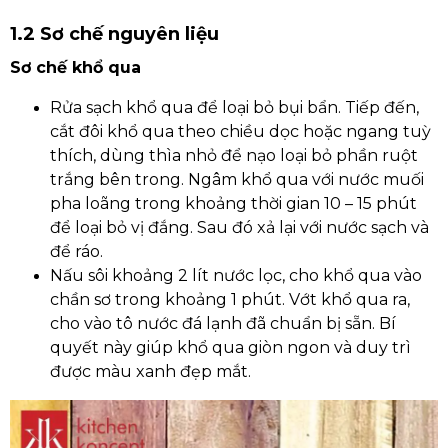
1.2 Sơ chế nguyên liệu
Sơ chế khổ qua
Rửa sạch khổ qua để loại bỏ bụi bẩn. Tiếp đến,
cắt đôi khổ qua theo chiều dọc hoặc ngang tuỳ
thích, dùng thìa nhỏ để nạo loại bỏ phần ruột
trắng bên trong. Ngâm khổ qua với nước muối
pha loãng trong khoảng thời gian 10 – 15 phút
để loại bỏ vị đắng. Sau đó xả lại với nước sạch và
để ráo.
Nấu sôi khoảng 2 lít nước lọc, cho khổ qua vào
chần sơ trong khoảng 1 phút. Vớt khổ qua ra,
cho vào tô nước đá lạnh đã chuẩn bị sẵn. Bí
quyết này giúp khổ qua giòn ngon và duy trì
được màu xanh đẹp mắt.