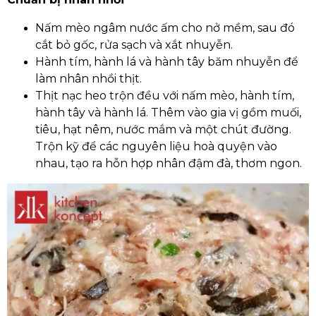
Nấm mèo ngâm nước ấm cho nở mềm, sau đó
cắt bỏ gốc, rửa sạch và xắt nhuyễn.
Hành tím, hành lá và hành tây băm nhuyễn để
làm nhân nhồi thịt.
Thịt nạc heo trộn đều với nấm mèo, hành tím,
hành tây và hành lá. Thêm vào gia vị gồm muối,
tiêu, hạt nêm, nước mắm và một chút đường.
Trộn kỹ để các nguyên liệu hoà quyện vào
nhau, tạo ra hỗn hợp nhân đậm đà, thơm ngon.