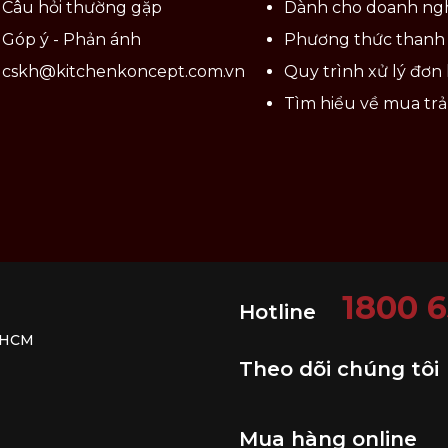
Câu hỏi thường gặp
Dành cho doanh ng
Góp ý - Phản ánh
Phương thức thanh
gày của các bé.
cskh@kitchenkoncept.com.vn
Quy trình xử lý đơn
Tìm hiểu về mua tr
n khích vệ sinh sản phẩm bằng tay.
phẩm.
p sản phẩm
bộ muỗng nĩa trẻ em Emilie - 4 món ZW
àng bởi các cơ quan chức năng. Mua hàng tại Kitchen 
1800 
Hotline
ủ chế độ bảo hành và dịch vụ hậu mãi chúng tôi đem đ
. HCM
Theo dõi chúng tôi
Mua hàng online