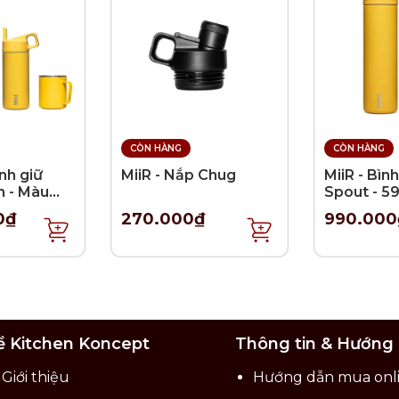
CÒN HÀNG
CÒN HÀNG
ình giữ
MiiR - Nắp Chug
MiiR - Bình
n - Màu
Spout - 5
h
0₫
270.000₫
990.000
ề Kitchen Koncept
Thông tin & Hướng
Giới thiệu
Hướng dẫn mua onl