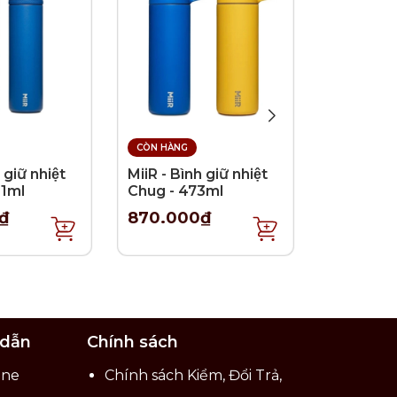
CÒN HÀNG
CÒN HÀNG
 giữ nhiệt
MiiR - Bình giữ nhiệt
MiiR - Bìn
91ml
Chug - 473ml
Straw - 
₫
870.000₫
750.00
 dẫn
Chính sách
ine
Chính sách Kiểm, Đổi Trả,