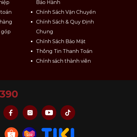
hiệp
Bảo Hành
 toán
Chính Sách Vận Chuyển
 hàng
Chính Sách & Quy Định
ả góp
Chung
Chính Sách Bảo Mật
Thông Tin Thanh Toán
Chính sách thành viên
ILLING
Koncept
6390
ến.