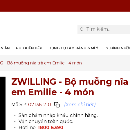
PHỤ KIỆN & TRANG TRÍ BÀN ĂN
DỤNG CỤ LÀM BÁNH & MÌ Ý
LY, BÌNH NƯỚC, DECANTER
DANH MỤC KHÁC
PHỤ KIỆN RƯỢU
PHỤ KIỆN BẾP
NỒI, CHẢO
DAO, KÉO
ÀN ĂN
PHỤ KIỆN BẾP
DỤNG CỤ LÀM BÁNH & MÌ Ý
LY, BÌNH NƯ
 - Bộ muỗng nĩa trẻ em Emilie - 4 món
ZWILLING - Bộ muỗng nĩa 
em Emilie - 4 món
Mã SP:
07136-210
(Xem chi tiết)
Sản phẩm nhập khẩu chính hãng.
Vận chuyển toàn quốc.
Hotline:
1800 6390