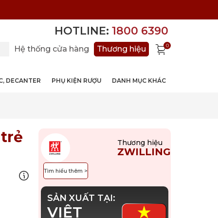
HOTLINE:
1800 6390
0
Hệ thống cửa hàng
Thương hiệu
ỚC, DECANTER
PHỤ KIỆN RƯỢU
DANH MỤC KHÁC
trẻ
Thương hiệu
ZWILLING
Tìm hiểu thêm >
SẢN XUẤT TẠI:
VIỆT