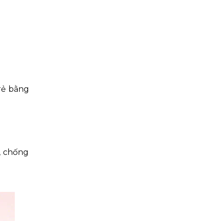
trẻ bằng
, chống