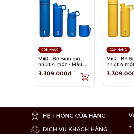
CÒN HÀNG
CÒN HÀNG
MiiR - Bộ Bình giữ
MiiR - Bộ B
nhiệt 4 món - Màu
nhiệt 4 mó
Xanh Coban
Vàng chan
3.309.000₫
3.309.00
Thông tin kích thước:
Cân nặng: 0.3 kg
V
HỆ THỐNG CỬA HÀNG
Kích thước: 21.5 x 15 x 2 cm
DỊCH VỤ KHÁCH HÀNG
Hướng dẫn: