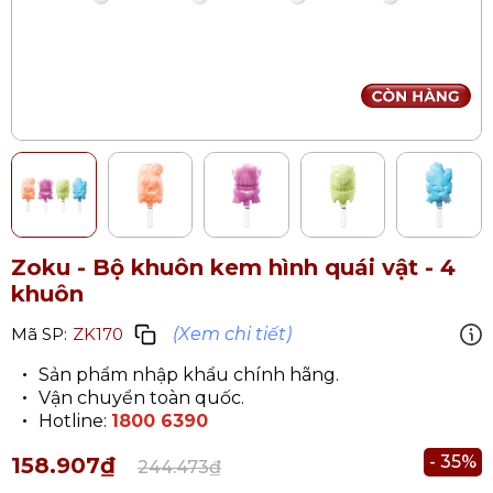
Zoku - Bộ khuôn kem hình quái vật - 4
khuôn
(Xem chi tiết)
Mã SP:
ZK170
Sản phẩm nhập khẩu chính hãng.
Vận chuyển toàn quốc.
Hotline:
1800 6390
- 35%
158.907₫
244.473₫