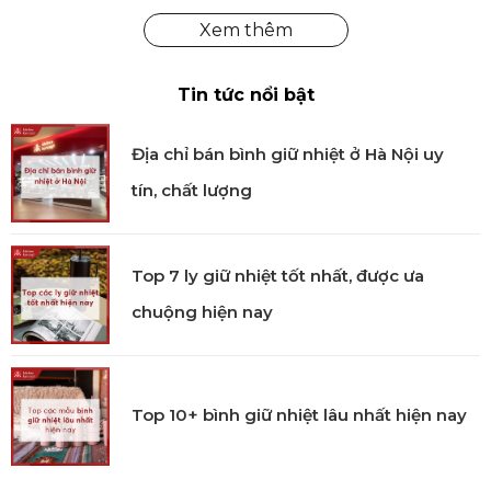
Tin tức nổi bật
Địa chỉ bán bình giữ nhiệt ở Hà Nội uy
tín, chất lượng
Khuôn kem rất thích hợp với gia đình có trẻ nhỏ
Top 7 ly giữ nhiệt tốt nhất, được ưa
Các bé nhỏ ở nhà chắc chắn sẽ thích bộ làm kem mới
của ZOKU bởi hình dạng khuôn kem thực sự rất ấn
chuộng hiện nay
tượng và tạo nhiều sự hứng thú cho trẻ nhỏ.
Top 10+ bình giữ nhiệt lâu nhất hiện nay