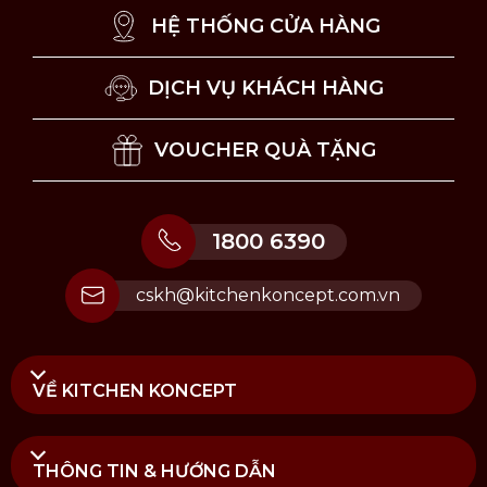
HỆ THỐNG CỬA HÀNG
Bộ khuôn kem ZOKU hình quái vật chính hãng
DỊCH VỤ KHÁCH HÀNG
Tại Kitchen Koncept, chúng tôi cung cấp sản phẩm
bộ khuôn kem ZOKU hình quái vật - 4 khuôn
VOUCHER QUÀ TẶNG
chính hãng
được kiểm định rõ ràng bởi các cơ quan
chức năng. Mua hàng tại Kitchen Koncept khách
hàng sẽ yên tâm khi nhận được đầy đủ chế độ bảo
1800 6390
hành và dịch vụ hậu mãi chúng tôi đem đến.
cskh@kitchenkoncept.com.vn
VỀ KITCHEN KONCEPT
THÔNG TIN & HƯỚNG DẪN