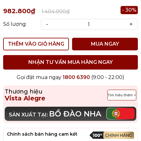
- 30%
982.800₫
1.404.000₫
-
+
Số lượng:
THÊM VÀO GIỎ HÀNG
MUA NGAY
NHẬN TƯ VẤN MUA HÀNG NGAY
Gọi đặt mua ngay
1800 6390
(9:00 - 22:00)
Thương hiệu
Tìm hiểu thêm >
Vista Alegre
BỒ ĐÀO NHA
SẢN XUẤT TẠI:
Chính sách bán hàng cam kết