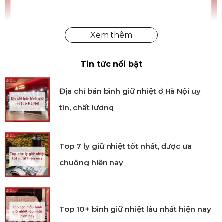
Họa tiết vẽ tay rõ nét, tăng giá trị thẩm mỹ khi trưng
bày
Tin tức nổi bật
Viền vàng sang trọng
Địa chỉ bán bình giữ nhiệt ở Hà Nội uy
Phần viền cạnh được dát vàng tinh tế, tạo điểm nhấn
tín, chất lượng
sang trọng và nâng tầm giá trị thẩm mỹ cho sản
phẩm. này giúp chén sứ Cannaregio phù hợp cả
trong không gian bàn ăn hiện đại lẫn cổ điển.
Top 7 ly giữ nhiệt tốt nhất, được ưa
Giá trị thiết kế được ghi nhận
chuộng hiện nay
Bộ sưu tập Cannaregio đã giành Giải thưởng Thiết kế
Châu Âu năm 2018 và được đề cử Giải thưởng Thiết
kế Đức năm 2019, khẳng định vị thế của Vista Alegre
Top 10+ bình giữ nhiệt lâu nhất hiện nay
trong lĩnh vực thiết kế sứ cao cấp.