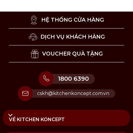
HỆ THỐNG CỬA HÀNG
DỊCH VỤ KHÁCH HÀNG
VOUCHER QUÀ TẶNG
1800 6390
cskh@kitchenkoncept.com.vn
Bảo quản chén sứ Vista Alegre Cannaregio
Mua chén sứ Vista Alegre Cannaregio 10cm
VỀ KITCHEN KONCEPT
chính hãng tại Kitchen Koncept