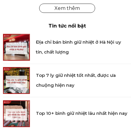
thể kể đến như: nút chai rượu sâm panh, bộ nút
chân không, bộ khui rượu, túi giữ mát rượu… đa dạng
Tin tức nổi bật
về kiểu dáng. Vacu Vin đã được cấp bằng sáng chế
độc quyền trên toàn thế giới và được các tín đồ sành
Địa chỉ bán bình giữ nhiệt ở Hà Nội uy
rượu ưa chuộng.
tín, chất lượng
Top 7 ly giữ nhiệt tốt nhất, được ưa
chuộng hiện nay
Top 10+ bình giữ nhiệt lâu nhất hiện nay