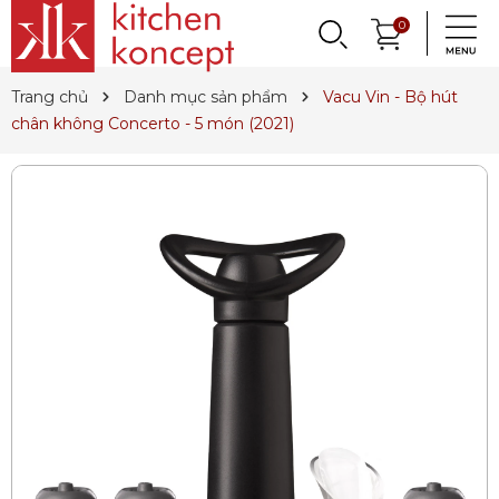
DỤNG CỤ LÀM BÁNH
PHỤ KIỆN & TRANG
LY, BÌNH NƯỚC,
0
DANH MỤC KHÁC
PHỤ KIỆN RƯỢU
PHỤ KIỆN BẾP
NỒI, CHẢO
DAO, KÉO
QUAY LẠI
QUAY LẠI
QUAY LẠI
QUAY LẠI
QUAY LẠI
QUAY LẠI
QUAY LẠI
QUAY LẠI
TRÍ BÀN ĂN
DECANTER
& MÌ Ý
ET SALE
TIN TỨC
Trang chủ
Danh mục sản phẩm
Vacu Vin - Bộ hút
Nồi
Dao
Tô, Chén, Dĩa
Dụng Cụ Nhà Bếp
Dụng Cụ Làm Pasta
Ly Pha Lê
Đầu Rót
Sản Phẩm Cho Bé
chân không Concerto - 5 món (2021)
Chảo
Dao Đức
Dao, Muỗng, Nĩa
Hũ Đựng Thực Phẩm
Dụng Cụ Làm Bánh
Ly Gốm, Sứ
Bộ Dụng Cụ
Nến Thơm, Nến Ngọc Trai
Nồi Áp Suất
Dao Nhật
Trang Trí Bàn Ăn
Lót Nồi & Tay Cầm
Khay Nướng Bánh
Ly Thủy Tinh
Bình Giữ Mát
Tinh Dầu
Wok
Kéo
Hũ Đựng Gia Vị
Dụng Cụ Làm Kem
Bình Nước
Thiết Bị Sục Oxy
Dung Dịch Sát Khuẩn
Xửng Hấp
Phụ Kiện Dao
Ấm Trà
Máy Ép Đa Năng
Decanter
Hút Chân Không
Vệ Sinh Nhà Cửa
Khay Gang, Lò Nướng
Khăn Bàn Ăn
Máy Chiết Rượu
Bình, Ly & Hũ Giữ Nhiệt
Phụ Kiện Gang
Dụng Cụ Pha Chế
Bình Trà
Khui Rượu, Nút Chai