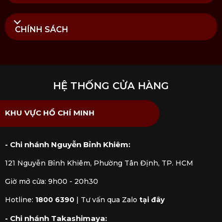
Địa chỉ mua Bộ hút chân không Concerto - 5 món
CHÍNH SÁCH
Vacu Vin chính hãng
Tại
Kitchen Koncept
, chúng tôi cung cấp sản phẩm
Vacu Vin - Bộ hút chân không Concerto - 5 món
chính hãng được kiểm định rõ ràng bởi các cơ quan
HỆ THỐNG CỬA HÀNG
chức năng. Mua hàng tại Kitchen Koncept khách
hàng sẽ yên tâm khi nhận được dịch vụ hậu mãi
KHU VỰC HỒ CHÍ MINH
chúng tôi đem đến.
- Chi nhánh Nguyễn Bỉnh Khiêm:
121 Nguyễn Bỉnh Khiêm, Phường Tân Định, TP. HCM
Giờ mở cửa: 9h00 - 20h30
Hotline:
1800 6390
|
Tư vấn qua Zalo
tại đây
- Chi nhánh Takashimaya: