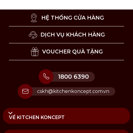
HỆ THỐNG CỬA HÀNG
DỊCH VỤ KHÁCH HÀNG
VOUCHER QUÀ TẶNG
1800 6390
cskh@kitchenkoncept.com.vn
Phù hợp cho mọi nhu cầu nấu nướng
Hướng dẫn vệ sinh và bảo quản
VỀ KITCHEN KONCEPT
Phù hợp cho cả lò vi sóng và máy rửa chén.