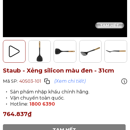
Staub - Xẻng silicon màu đen - 31cm
(Xem chi tiết)
Mã SP:
40503-101
Sản phẩm nhập khẩu chính hãng.
Vận chuyển toàn quốc.
Hotline:
1800 6390
764.837₫
TẠM HẾT