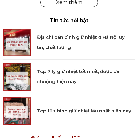
Dùng khăn mềm vệ sinh sản phẩm, không dùng
đồ chà xoong.
Bảo quản nơi khô ráo.
Tin tức nổi bật
Tại Kitchen Koncept, chúng tôi cung cấp sản phẩm
núm nồi hình ốc sên STAUB
nhập khẩu chính hãng
được kiểm định rõ ràng bởi các cơ quan chức năng.
Địa chỉ bán bình giữ nhiệt ở Hà Nội uy
Mua hàng tại Kitchen Koncept khách hàng sẽ yên
tâm khi nhận được đầy đủ chế độ bảo hành và dịch
tín, chất lượng
vụ hậu mãi chúng tôi đem đến.
Top 7 ly giữ nhiệt tốt nhất, được ưa
chuộng hiện nay
Top 10+ bình giữ nhiệt lâu nhất hiện nay