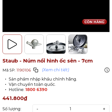
Staub - Núm nồi hình ốc sên - 7cm
(Xem chi tiết)
Mã SP:
1190106
Sản phẩm nhập khẩu chính hãng.
Vận chuyển toàn quốc.
Hotline:
1800 6390
441.800₫
-
+
Số lượng: