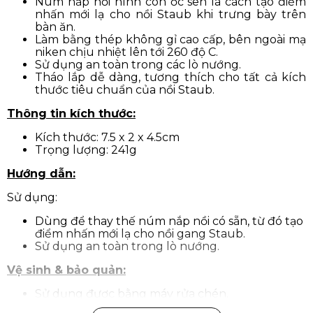
Núm nắp nồi hình con ốc sên là cách tạo điểm
nhấn mới lạ cho nồi Staub khi trưng bày trên
bàn ăn.
Làm bằng thép không gỉ cao cấp, bên ngoài mạ
niken chịu nhiệt lên tới 260 độ C.
Sử dụng an toàn trong các lò nướng.
Tháo lắp dễ dàng, tương thích cho tất cả kích
thước tiêu chuẩn của nồi Staub.
Thông tin kích thước:
Kích thước: 7.5 x 2 x 4.5cm
Trọng lượng: 241g
Hướng dẫn:
Sử dụng:
Dùng để thay thế núm nắp nồi có sẵn, từ đó tạo
điểm nhấn mới lạ cho nồi gang Staub.
Sử dụng an toàn trong lò nướng.
Vệ sinh & bảo quản:
Sử dụng được bằng máy rửa chén.
Khuyến khích rửa sản phẩm bằng tay.