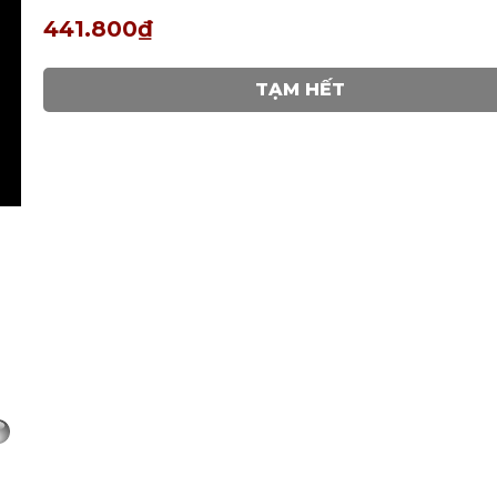
441.800₫
TẠM HẾT