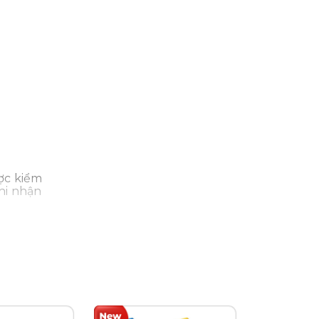
ợc kiểm
hi nhận