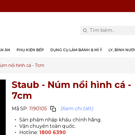
PHỤ KIỆN & TRANG TRÍ BÀN ĂN
DỤNG CỤ LÀM BÁNH & MÌ Ý
LY, BÌNH NƯỚC, DECANTER
DANH MỤC KHÁC
PHỤ KIỆN RƯỢU
PHỤ KIỆN BẾP
NỒI, CHẢO
DAO, KÉO
ÀN ĂN
PHỤ KIỆN BẾP
DỤNG CỤ LÀM BÁNH & MÌ Ý
LY, BÌNH NƯ
Núm nồi hình cá - 7cm
Staub - Núm nồi hình cá -
7cm
Mã SP:
1190105
(Xem chi tiết)
Sản phẩm nhập khẩu chính hãng.
Vận chuyển toàn quốc.
Hotline:
1800 6390