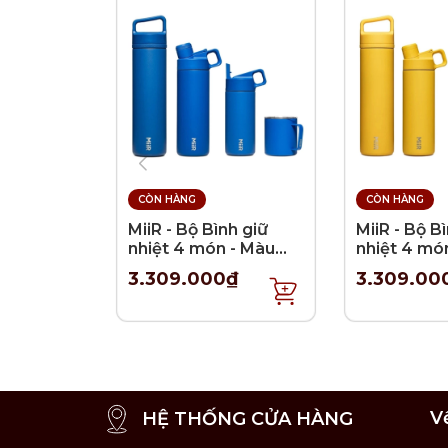
CÒN HÀNG
CÒN HÀNG
MiiR - Bộ Bình giữ
MiiR - Bộ B
nhiệt 4 món - Màu
nhiệt 4 mó
Xanh Coban
Vàng chan
3.309.000₫
3.309.00
V
HỆ THỐNG CỬA HÀNG