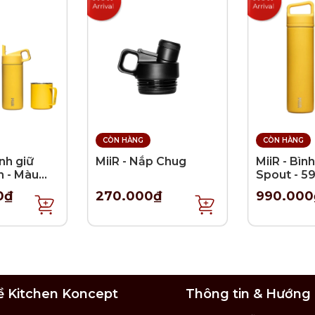
CÒN HÀNG
CÒN HÀNG
ình giữ
MiiR - Nắp Chug
MiiR - Bình
n - Màu
Spout - 5
h
0₫
270.000₫
990.000
ề Kitchen Koncept
Thông tin & Hướng