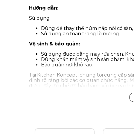
Hướng dẫn:
Sử dụng:
Dùng để thay thế núm nắp nồi có sẵn, 
Sử dụng an toàn trong lò nướng.
Vệ sinh & bảo quản:
Sử dụng được bằng máy rửa chén. Khu
Dùng khăn mềm vệ sinh sản phẩm, kh
Bảo quản nơi khô ráo.
Tại Kitchen Koncept, chúng tôi cung cấp 
định rõ ràng bởi các cơ quan chức năng. 
được đầy đủ chế độ bảo hành và dịch vụ hậ