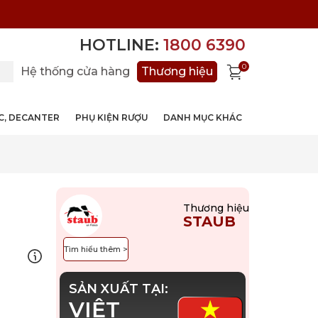
HOTLINE:
1800 6390
0
Hệ thống cửa hàng
Thương hiệu
ỚC, DECANTER
PHỤ KIỆN RƯỢU
DANH MỤC KHÁC
Thương hiệu
STAUB
Tìm hiểu thêm >
SẢN XUẤT TẠI:
VIỆT