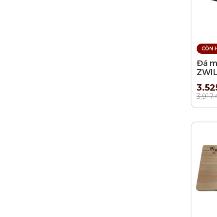
CÒN 
Đá m
ZWIL
3.52
3.917.