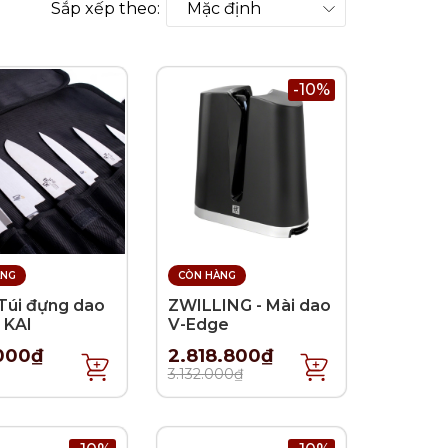
Sắp xếp theo:
-10%
ÀNG
CÒN HÀNG
 Túi đựng dao
ZWILLING - Mài dao
 KAI
V-Edge
000₫
2.818.800₫
3.132.000₫