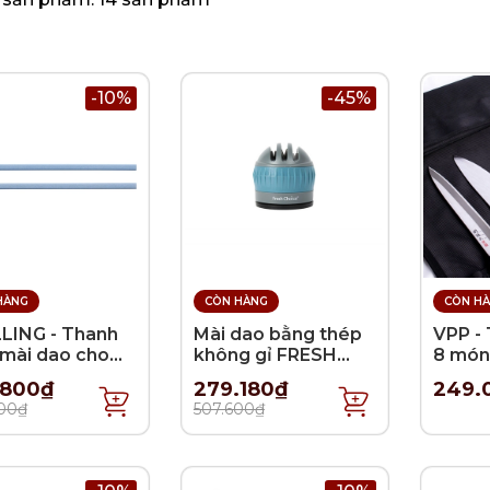
-10%
-45%
HÀNG
CÒN HÀNG
CÒN H
LING - Thanh
Mài dao bằng thép
VPP -
mài dao cho
không gỉ FRESH
8 món
LING V-edge
CHOICE
.800₫
279.180₫
249.
00₫
507.600₫