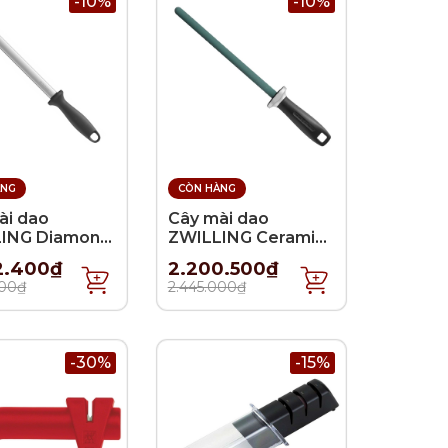
-10%
-10%
ÀNG
CÒN HÀNG
ài dao
Cây mài dao
ING Diamond
ZWILLING Ceramic -
m
23cm
2.400₫
2.200.500₫
000₫
2.445.000₫
-30%
-15%