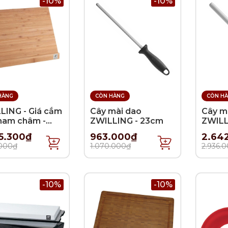
-10%
-10%
HÀNG
CÒN HÀNG
CÒN H
LING - Giá cắm
Cây mài dao
Cây m
nam châm -
ZWILLING - 23cm
ZWILL
8.5x15cm
- 26c
5.300₫
963.000₫
2.64
.000₫
1.070.000₫
2.936.
-10%
-10%