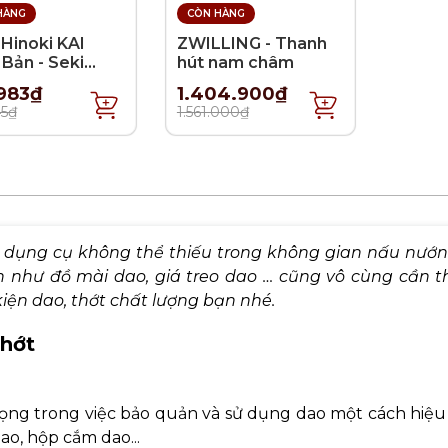
HÀNG
CÒN HÀNG
Hinoki KAI
ZWILLING - Thanh
Bản - Seki
hút nam châm
roku -
983₫
1.404.900₫
20cm
45₫
1.561.000₫
 dụng cụ không thể thiếu trong không gian nấu nướn
ện như đồ mài dao, giá treo dao … cũng vô cùng cần t
kiện dao, thớt chất lượng bạn nhé.
thớt
rọng trong việc bảo quản và sử dụng dao một cách hiệu
ao, hộp cắm dao...