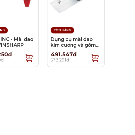
ÀNG
CÒN HÀNG
ING - Mài dao
Dụng cụ mài dao
WINSHARP
kim cương và gốm
KAI Nhật Bản
250₫
491.547₫
0₫
578.291₫