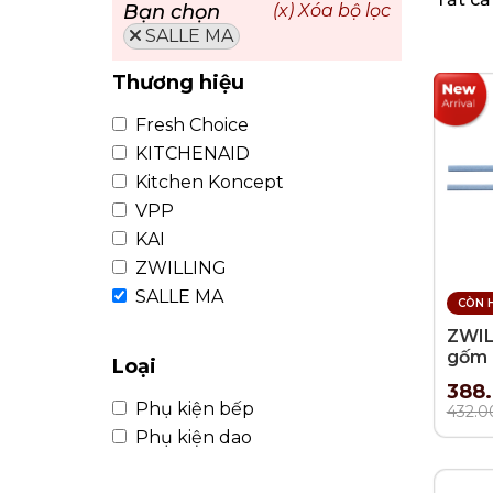
KHUI RƯỢU, NÚT CHAI
BÌNH TRÀ
Bạn chọn
(x) Xóa bộ lọc
SALLE MA
Thương hiệu
Fresh Choice
KITCHENAID
Kitchen Koncept
VPP
KAI
ZWILLING
SALLE MA
CÒN 
ZWIL
gốm 
Loại
ZWIL
388
Phụ kiện bếp
432.0
Phụ kiện dao