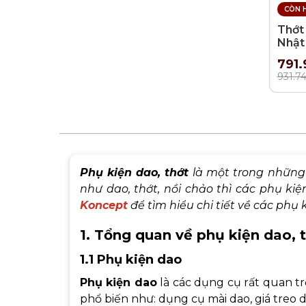
CÒN 
Thớt 
Nhật 
Mago
791.
30x
931.7
Phụ kiện dao, thớt
là một trong những
như dao, thớt, nồi chảo thì các phụ ki
Koncept
để tìm hiểu chi tiết về các phụ 
1. Tổng quan về phụ kiện dao, 
1.1 Phụ kiện dao
Phụ kiện dao
là các dụng cụ rất quan t
phổ biến như: dụng cụ mài dao, giá treo d