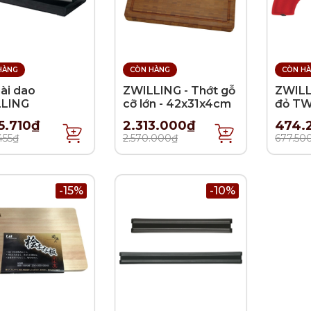
HÀNG
CÒN HÀNG
CÒN H
ài dao
ZWILLING - Thớt gỗ
ZWILL
LING
cỡ lớn - 42x31x4cm
đỏ T
5.710₫
2.313.000₫
474.
455₫
2.570.000₫
677.50
-15%
-10%