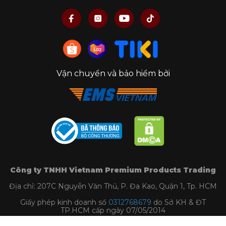
Vận chuyển và bảo hiểm bởi
Công ty TNHH Vietnam Premium Products Trading
Địa chỉ: 207C Nguyễn Văn Thủ, P. Đa Kao, Quận 1, Tp. HCM
Giấy phép kinh doanh số
0312768679
do Sở KH & ĐT
TP.HCM cấp ngày 07/05/2014