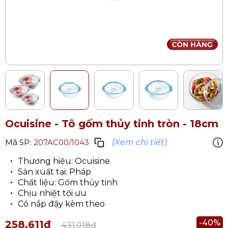
Ocuisine - Tô gốm thủy tinh tròn
- 18cm
(Xem chi tiết)
Mã SP:
207AC00/1043
Thương hiệu: Ocuisine
Sản xuất tại: Pháp
Chất liệu: Gốm thủy tinh
Chịu nhiệt tối ưu
Có nắp đậy kèm theo
-40%
258.611₫
431.018₫