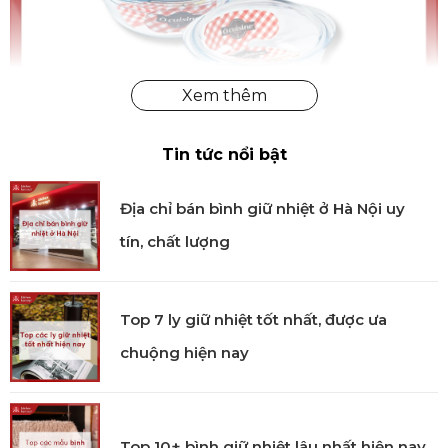
Tin tức nổi bật
Tô gốm thủy tinh hình tròn Ocuisine chính hãng
Địa chỉ bán bình giữ nhiệt ở Hà Nội uy
Công nghệ sản xuất
tín, chất lượng
Tô gốm thủy tinh Ocuisine được sản xuất bằng công
nghệ tiên tiến, đảm bảo chất lượng và an toàn cho
Top 7 ly giữ nhiệt tốt nhất, được ưa
người sử dụng. Quá trình sản xuất được kiểm tra kỹ
lưỡng từ chất liệu đến việc gia công, đảm bảo sản
chuộng hiện nay
phẩm có độ bền vượt trội và tính thẩm mỹ cao.
Sử dụng
Top 10+ bình giữ nhiệt lâu nhất hiện nay