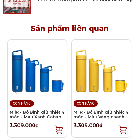
Sản phẩm thích hợp dùng để làm bánh, trộn
salad hoặc đựng thực phẩm để vào trong tủ
lạnh.
Có thể sử dụng với lò nướng, lò vi sóng.
Sản phẩm liên quan
Lưu ý vệ sinh và sử dụng
Khuyến khích vệ sinh sản phẩm bằng tay.
Bảo quản sản phẩm nơi thoáng mát, khô ráo.
Tránh va chạm mạnh với đồ vật cứng hoặc sắc
nhọn.
CÒN HÀNG
CÒN HÀNG
MiiR - Bộ Bình giữ nhiệt 4
MiiR - Bộ Bình giữ nhiệt 4
món - Màu Xanh Coban
món - Màu Vàng chanh
3.309.000₫
3.309.000₫