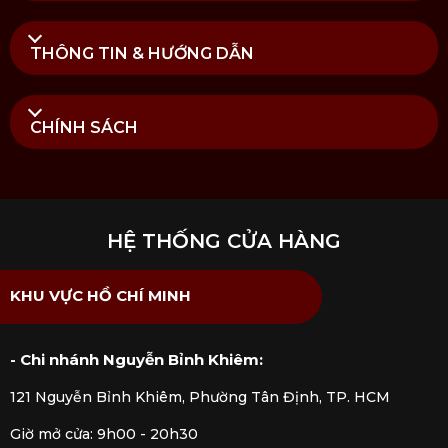
chức năng. Mua hàng tại
Kitchen Koncept
khách
hàng sẽ yên tâm khi nhận được đầy đủ chế độ bảo
THÔNG TIN & HƯỚNG DẪN
hành và dịch vụ hậu mãi chúng tôi đem đến.
CHÍNH SÁCH
HỆ THỐNG CỬA HÀNG
KHU VỰC HỒ CHÍ MINH
- Chi nhánh Nguyễn Bỉnh Khiêm:
121 Nguyễn Bỉnh Khiêm, Phường Tân Định, TP. HCM
Giờ mở cửa: 9h00 - 20h30