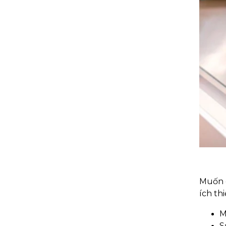
Muốn c
ích th
M
S