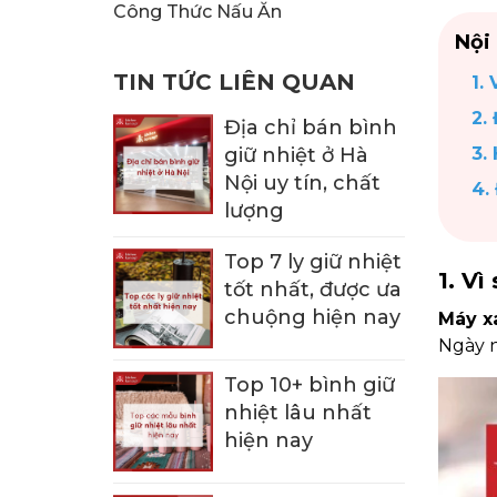
KHUI RƯỢU, NÚT CHAI
BÌNH TRÀ
Công Thức Nấu Ăn
Nội
TIN TỨC LIÊN QUAN
1.
2.
Địa chỉ bán bình
giữ nhiệt ở Hà
3.
Nội uy tín, chất
4.
lượng
Top 7 ly giữ nhiệt
1. V
tốt nhất, được ưa
chuộng hiện nay
Máy x
Ngày n
Top 10+ bình giữ
nhiệt lâu nhất
hiện nay