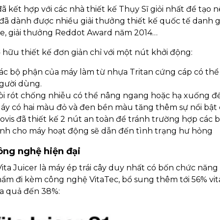
đã kết hợp với các nhà thiết kế Thụy Sĩ giỏi nhất để tạo n
ã dành được nhiều giải thưởng thiết kế quốc tế danh giá
re, giải thưởng Reddot Award năm 2014…
 hữu thiết kế đơn giản chỉ với một nút khởi động:
ác bộ phận của máy làm từ nhựa Tritan cứng cáp có thể t
gười dùng.
òi rót chống nhiễu có thể nâng ngang hoặc hạ xuống để 
áy có hai màu đỏ và đen bền màu tăng thêm sự nổi bật 
ovis đã thiết kế 2 nút an toàn để tránh trường hợp các 
ình cho máy hoạt động sẽ dẫn đến tình trạng hư hỏng
ông nghệ hiện đại
Vita Juicer là máy ép trái cây duy nhất có bốn chức năn
ẩm đi kèm công nghệ VitaTec, bổ sung thêm tới 56% vita
a quả đến 38%: