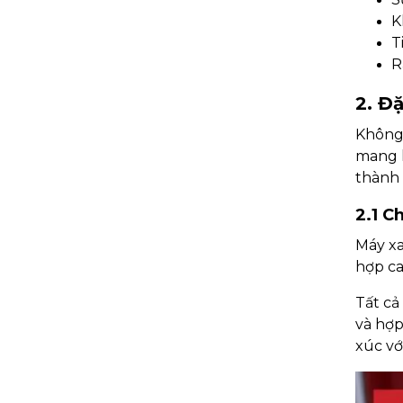
K
T
R
2. Đ
Không 
mang l
thành 
2.1 C
Máy xa
hợp ca
Tất cả
và hợp
xúc vớ