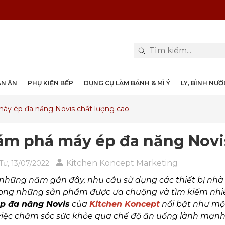
PHỤ KIỆN & TRANG TRÍ BÀN ĂN
DỤNG CỤ LÀM BÁNH & MÌ Ý
LY, BÌNH NƯỚC, DECANTER
DANH MỤC KHÁC
PHỤ KIỆN RƯỢU
PHỤ KIỆN BẾP
NỒI, CHẢO
DAO, KÉO
ÀN ĂN
PHỤ KIỆN BẾP
DỤNG CỤ LÀM BÁNH & MÌ Ý
LY, BÌNH NƯ
áy ép đa năng Novis chất lượng cao
m phá máy ép đa năng Novis
Kitchen Koncept Marketing
Tư, 13/07/2022
những năm gần đây, nhu cầu sử dụng các thiết bị nhà
ong những sản phẩm được ưa chuộng và tìm kiếm nhiều
p đa năng Novis
của
Kitchen Koncept
nổi bật như mộ
việc chăm sóc sức khỏe qua chế độ ăn uống lành mạnh