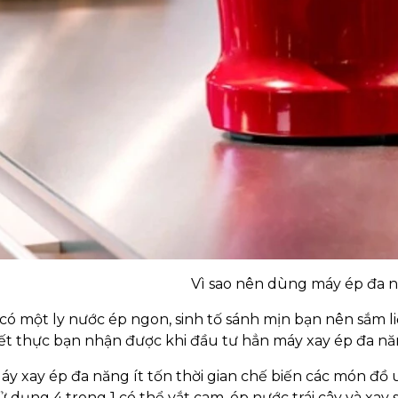
Vì sao nên dùng máy ép đa n
ó một ly nước ép ngon, sinh tố sánh mịn bạn nên sắm li
iết thực bạn nhận được khi đầu tư hẳn máy xay ép đa n
áy xay ép đa năng ít tốn thời gian chế biến các món đồ 
ử dụng 4 trong 1 có thể vắt cam, ép nước trái cây và xay si