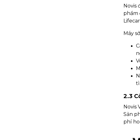
Novis 
phẩm đ
Lifeca
Máy sở
C
n
V
M
N
t
2.3 C
Novis 
Sản ph
phí ho