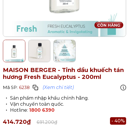
MAISON BERGER - Tinh dầu khuếch tán
hương Fresh Eucalyptus - 200ml
(Xem chi tiết)
Mã SP:
6238
Sản phẩm nhập khẩu chính hãng.
Vận chuyển toàn quốc.
Hotline:
1800 6390
- 40%
414.720₫
691.200₫