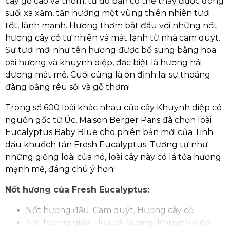
cây gỗ cao và thơm, từ đó bạn có thể thấy được dòng
suối xa xăm, tận hưởng một vùng thiên nhiên tươi
tốt, lành mạnh. Hương thơm bắt đầu với những nốt
hương cây cỏ tự nhiên và mát lạnh từ nhà cam quýt.
Sự tươi mới như tên hương được bổ sung bằng hoa
oải hương và khuynh diệp, đặc biệt là hương hải
dương mát mẻ. Cuối cùng là ổn định lại sự thoáng
đãng bằng rêu sồi và gỗ thơm!
Trong số 600 loài khác nhau của cây Khuynh diệp có
nguồn gốc từ Úc, Maison Berger Paris đã chọn loài
Eucalyptus Baby Blue cho phiên bản mới của Tinh
dầu khuếch tán Fresh Eucalyptus. Tương tự như
những giống loài của nó, loài cây này có lá tỏa hương
mạnh mẽ, đáng chú ý hơn!
Nốt hương của Fresh Eucalyptus:
Nốt hương đầu: Cam quýt, Hương cây cỏ
Nốt hương giữa: Hoa oải hương, Khuynh diệp,