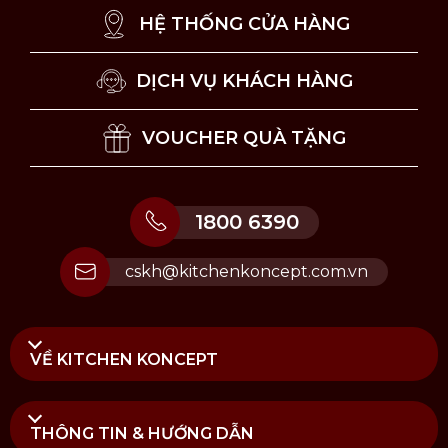
hưởng đầy đủ chế độ bảo hành và dịch vụ hậu mãi
HỆ THỐNG CỬA HÀNG
của chúng tôi.
DỊCH VỤ KHÁCH HÀNG
VOUCHER QUÀ TẶNG
1800 6390
cskh@kitchenkoncept.com.vn
VỀ KITCHEN KONCEPT
THÔNG TIN & HƯỚNG DẪN