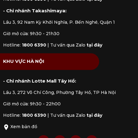
kẹp tinh dầu xe hơi…
- Chi nhánh Takashimaya:
Lầu 3, 92 Nam Kỳ Khởi Nghĩa, P. Bến Nghé, Quận 1
Giờ mở cửa: 9h30 - 21h30
Hotline:
1800 6390
|
Tư vấn qua Zalo
tại đây
KHU VỰC HÀ NỘI
- Chi nhánh Lotte Mall Tây Hồ:
Lầu 3, 272 Võ Chí Công, Phường Tây Hồ, TP Hà Nội
Giờ mở cửa: 9h30 - 22h00
Hotline:
1800 6390
|
Tư vấn qua Zalo
tại đây
Xem bản đồ