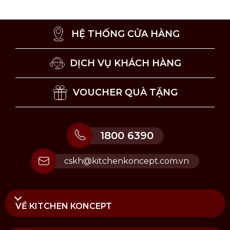
HỆ THỐNG CỬA HÀNG
DỊCH VỤ KHÁCH HÀNG
VOUCHER QUÀ TẶNG
Sử dụng tinh dầu đèn xông Black Angelica
1800 6390
Lưu ý sử dụng và bảo quản tinh dầu đèn
cskh@kitchenkoncept.com.vn
xông
Với 500ml tinh dầu sẽ sử dụng được 20 giờ
khuếch tán, với 80 giờ lưu hương.
VỀ KITCHEN KONCEPT
Tinh dầu đèn xông chỉ sử dụng cho các loại đèn
xông, không sử dụng thay cho lọ khuếch tán.