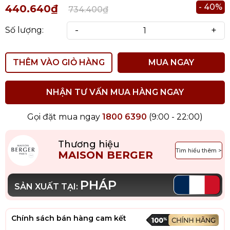
- 40%
440.640₫
734.400₫
-
+
Số lượng:
THÊM VÀO GIỎ HÀNG
MUA NGAY
NHẬN TƯ VẤN MUA HÀNG NGAY
Gọi đặt mua ngay
1800 6390
(9:00 - 22:00)
Thương hiệu
Tìm hiểu thêm >
MAISON BERGER
PHÁP
SẢN XUẤT TẠI:
Chính sách bán hàng cam kết