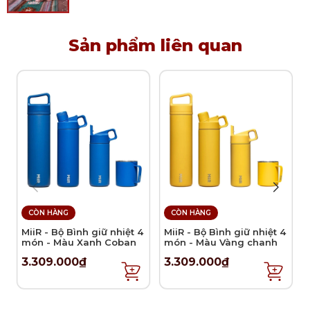
Cho tinh dầu vào 2/3 thể tích của đèn xông
Maison Berger
Sản phẩm liên quan
Ngâm đầu đốt khoảng 20 phút vào lần đầu sử
dụng.
Đốt và để nóng trong vòng 2 phút.
Thổi tắt lửa và đậy nắp khuếch tán lên trên để
toả hương.
Sau 30 phút sử dụng nắp chặn đậy lên để
ngưng đèn khuếch tán.
CÒN HÀNG
CÒN HÀNG
MiiR - Bộ Bình giữ nhiệt 4
MiiR - Bộ Bình giữ nhiệt 4
món - Màu Xanh Coban
món - Màu Vàng chanh
3.309.000₫
3.309.000₫