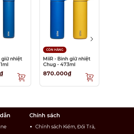
CÒN HÀNG
CÒN HÀNG
 giữ nhiệt
MiiR - Bình giữ nhiệt
MiiR - Bìn
91ml
Chug - 473ml
Straw - 
₫
870.000₫
750.00
 dẫn
Chính sách
ine
Chính sách Kiểm, Đổi Trả,