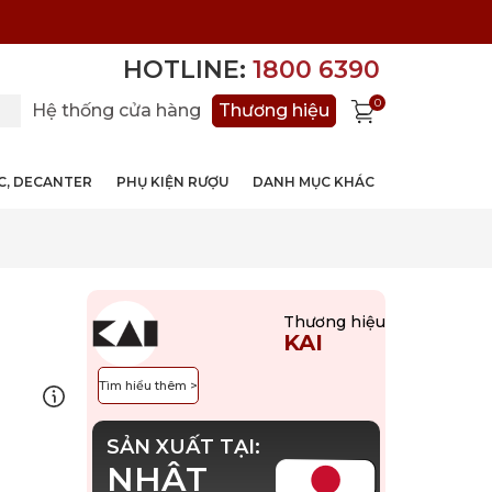
HOTLINE:
1800 6390
0
Hệ thống cửa hàng
Thương hiệu
ỚC, DECANTER
PHỤ KIỆN RƯỢU
DANH MỤC KHÁC
Thương hiệu
KAI
Tìm hiểu thêm >
SẢN XUẤT TẠI:
NHẬT