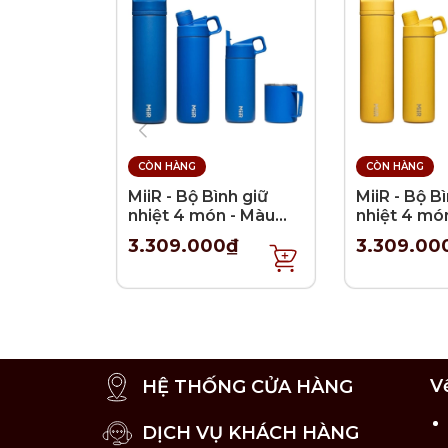
CÒN HÀNG
CÒN HÀNG
MiiR - Bộ Bình giữ
MiiR - Bộ B
nhiệt 4 món - Màu
nhiệt 4 mó
Xanh Coban
Vàng chan
3.309.000₫
3.309.00
V
HỆ THỐNG CỬA HÀNG
DỊCH VỤ KHÁCH HÀNG