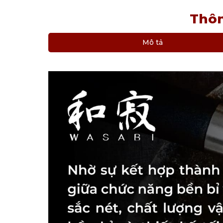
Thôn
Mô tả