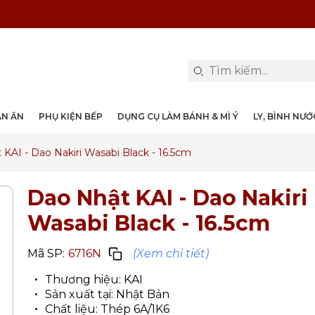
PHỤ KIỆN & TRANG TRÍ BÀN ĂN
DỤNG CỤ LÀM BÁNH & MÌ Ý
LY, BÌNH NƯỚC, DECANTER
DANH MỤC KHÁC
PHỤ KIỆN RƯỢU
PHỤ KIỆN BẾP
NỒI, CHẢO
DAO, KÉO
ÀN ĂN
PHỤ KIỆN BẾP
DỤNG CỤ LÀM BÁNH & MÌ Ý
LY, BÌNH NƯ
KAI - Dao Nakiri Wasabi Black - 16.5cm
Dao Nhật KAI - Dao Nakiri
Wasabi Black - 16.5cm
Mã SP:
6716N
(Xem chi tiết)
Thương hiệu: KAI
Sản xuất tại: Nhật Bản
Chất liệu: Thép 6A/1K6