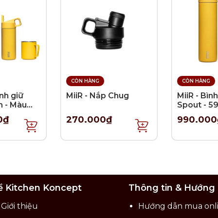
CÒN HÀNG
CÒN HÀNG
ình giữ
MiiR - Nắp Chug
MiiR - Bình
n - Màu
Spout - 5
h
0₫
270.000₫
990.000
ề Kitchen Koncept
Thông tin & Hướng
Giới thiệu
Hướng dẫn mua onl