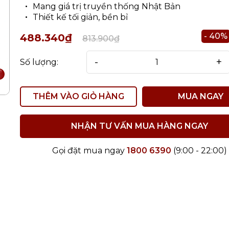
Mang giá trị truyền thống Nhật Bản
Thiết kế tối giản, bền bỉ
- 40%
488.340₫
813.900₫
-
+
Số lượng:
THÊM VÀO GIỎ HÀNG
MUA NGAY
NHẬN TƯ VẤN MUA HÀNG NGAY
Gọi đặt mua ngay
1800 6390
(9:00 - 22:00)