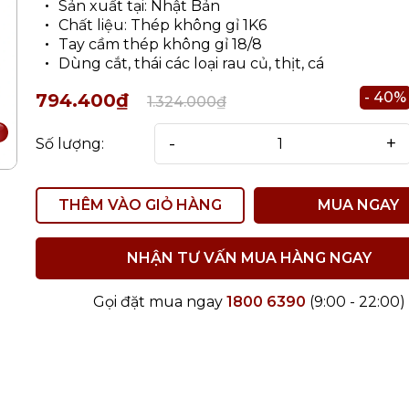
Sản xuất tại: Nhật Bản
Chất liệu: Thép không gỉ 1K6
Tay cầm thép không gỉ 18/8
Dùng cắt, thái các loại rau củ, thịt, cá
- 40%
794.400₫
1.324.000₫
-
+
Số lượng:
THÊM VÀO GIỎ HÀNG
MUA NGAY
NHẬN TƯ VẤN MUA HÀNG NGAY
Gọi đặt mua ngay
1800 6390
(9:00 - 22:00)