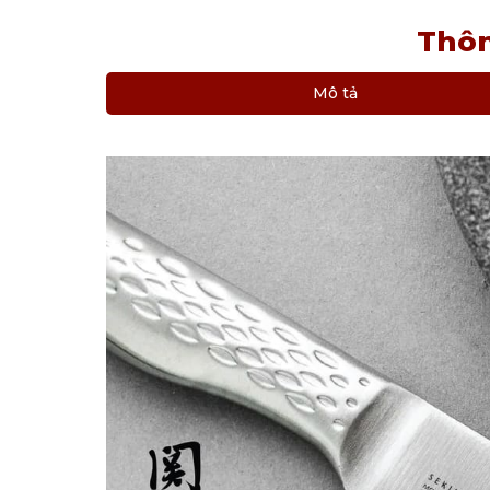
Thôn
Mô tả