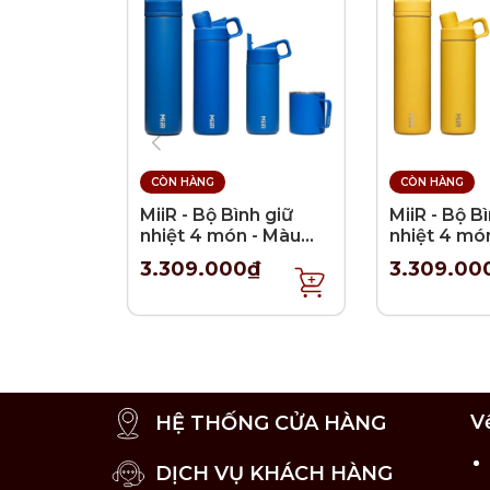
CÒN HÀNG
CÒN HÀNG
MiiR - Bộ Bình giữ
MiiR - Bộ B
nhiệt 4 món - Màu
nhiệt 4 mó
Xanh Coban
Vàng chan
3.309.000₫
3.309.00
V
HỆ THỐNG CỬA HÀNG
DỊCH VỤ KHÁCH HÀNG