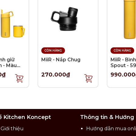
CÒN HÀNG
CÒN HÀNG
ình giữ
MiiR - Nắp Chug
MiiR - Bình
n - Màu
Spout - 5
h
0₫
270.000₫
990.000
ề Kitchen Koncept
Thông tin & Hướng
Giới thiệu
Hướng dẫn mua onl