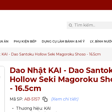
PHỤ KIỆN & TRANG TRÍ BÀN ĂN
DỤNG CỤ LÀM BÁNH & MÌ Ý
LY, BÌNH NƯỚC, DECANTER
DANH MỤC KHÁC
PHỤ KIỆN RƯỢU
PHỤ KIỆN BẾP
NỒI, CHẢO
DAO, KÉO
ÀN ĂN
PHỤ KIỆN BẾP
DỤNG CỤ LÀM BÁNH & MÌ Ý
LY, BÌNH NƯ
 KAI - Dao Santoku Hollow Seki Magoroku Shoso - 16.5cm
Dao Nhật KAI - Dao Santo
Hollow Seki Magoroku Sh
- 16.5cm
Mã SP:
AB-5157
(Xem chi tiết)
Thương hiệu: KAI