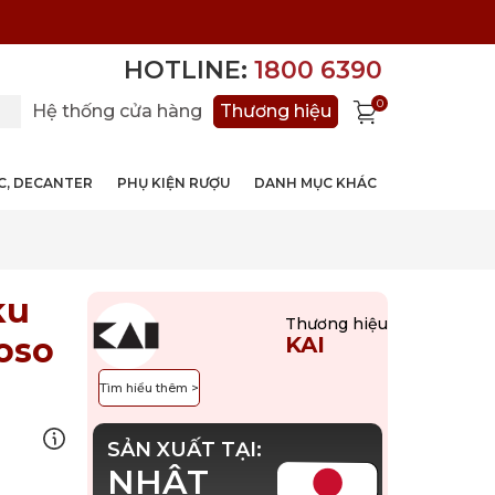
HOTLINE:
1800 6390
0
Hệ thống cửa hàng
Thương hiệu
ỚC, DECANTER
PHỤ KIỆN RƯỢU
DANH MỤC KHÁC
ku
Thương hiệu
oso
KAI
Tìm hiểu thêm >
SẢN XUẤT TẠI:
NHẬT