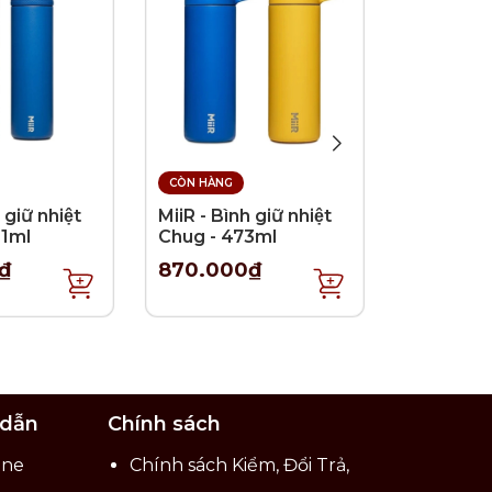
CÒN HÀNG
CÒN HÀNG
 giữ nhiệt
MiiR - Bình giữ nhiệt
MiiR - Bìn
91ml
Chug - 473ml
Straw - 
₫
870.000₫
750.00
 dẫn
Chính sách
ine
Chính sách Kiểm, Đổi Trả,