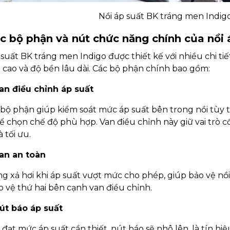
Nồi áp suất BK tráng men Indig
ác bộ phận và nút chức năng chính của nồi
 suất BK tráng men Indigo được thiết kế với nhiều chi tiế
cao và độ bền lâu dài. Các bộ phận chính bao gồm:
an điều chỉnh áp suất
 bộ phận giúp kiểm soát mức áp suất bên trong nồi tùy
ể chọn chế độ phù hợp. Van điều chỉnh này giữ vai trò c
 tối ưu.
an an toàn
g xả hơi khi áp suất vượt mức cho phép, giúp bảo vệ nồi
o vệ thứ hai bên cạnh van điều chỉnh.
út báo áp suất
i đạt mức áp suất cần thiết, nút báo sẽ nhô lên, là tín h