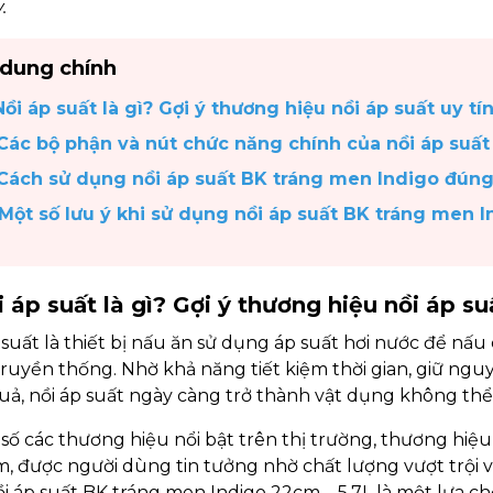
.
 dung chính
 Nồi áp suất là gì? Gợi ý thương hiệu nồi áp suất uy tí
 Các bộ phận và nút chức năng chính của nồi áp suấ
 Cách sử dụng nồi áp suất BK tráng men Indigo đúng
 Một số lưu ý khi sử dụng nồi áp suất BK tráng men I
i áp suất là gì? Gợi ý thương hiệu nồi áp su
 suất là thiết bị nấu ăn sử dụng áp suất hơi nước để n
ruyền thống. Nhờ khả năng tiết kiệm thời gian, giữ n
uả, nồi áp suất ngày càng trở thành vật dụng không thể 
số các thương hiệu nổi bật trên thị trường, thương hiệu
, được người dùng tin tưởng nhờ chất lượng vượt trội và
i áp suất BK tráng men Indigo 22cm – 5.7L là một lựa ch