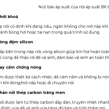
Nút báo áp suất của nồi áp suất BK
hốt khoá
p nồi cố định khi đang nấu, ngăn không cho mở nắp khi 
ránh bỏng hơi hoặc tai nạn trong quá trình sử dụng.
òng đệm silicon
ắp bên trong nắp nồi, vòng silicon giúp kín hơi hoàn toàn
nó cũng dễ tháo rời để vệ sinh, đảm bảo vệ sinh an toàn 
ay cầm chống nóng
m được thiết kế cách nhiệt, dễ cầm nắm và không bị nón
n khi đóng/mở nắp hoặc di chuyển nồi.
hân nồi thép carbon tráng men
ồi được làm từ thép carbon dày dặn, truyền nhiệt nha
dính, vừa dễ vệ sinh vừa tăng độ bền và tính thẩm mỹ.