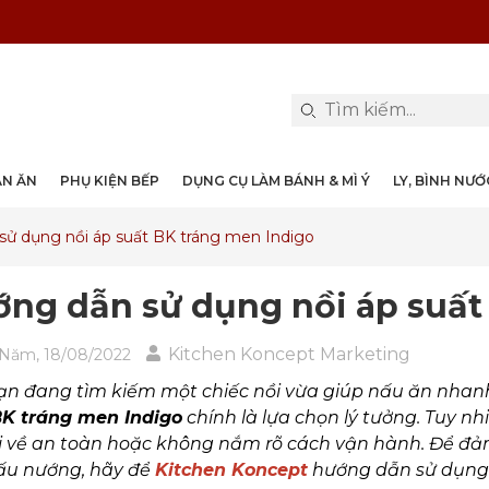
PHỤ KIỆN & TRANG TRÍ BÀN ĂN
DỤNG CỤ LÀM BÁNH & MÌ Ý
LY, BÌNH NƯỚC, DECANTER
DANH MỤC KHÁC
PHỤ KIỆN RƯỢU
PHỤ KIỆN BẾP
NỒI, CHẢO
DAO, KÉO
ÀN ĂN
PHỤ KIỆN BẾP
DỤNG CỤ LÀM BÁNH & MÌ Ý
LY, BÌNH NƯ
ử dụng nồi áp suất BK tráng men Indigo
ng dẫn sử dụng nồi áp suất
Kitchen Koncept Marketing
Năm, 18/08/2022
n đang tìm kiếm một chiếc nồi vừa giúp nấu ăn nhanh
BK tráng men Indigo
chính là lựa chọn lý tưởng. Tuy nh
i về an toàn hoặc không nắm rõ cách vận hành. Để đảm
ấu nướng, hãy để
Kitchen Koncept
hướng dẫn sử dụng n