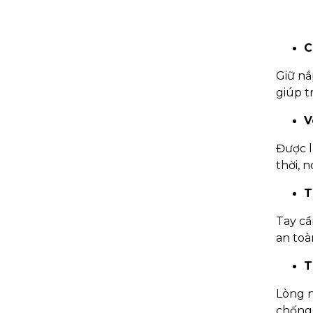
C
Giữ nắ
giúp t
V
Được l
thời, 
T
Tay cầ
an toà
T
Lòng n
chống 