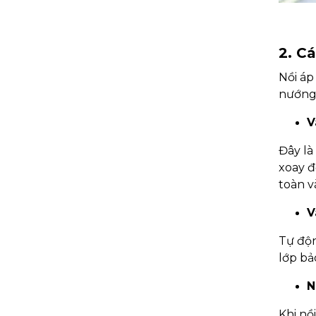
2. C
Nồi áp
nướng 
V
Đây là
xoay đ
toàn và
V
Tự độn
lớp bả
N
Khi nồ