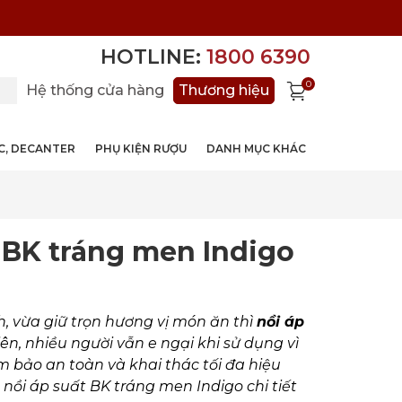
HOTLINE:
1800 6390
0
Hệ thống cửa hàng
Thương hiệu
ỚC, DECANTER
PHỤ KIỆN RƯỢU
DANH MỤC KHÁC
 BK tráng men Indigo
, vừa giữ trọn hương vị món ăn thì
nồi áp
iên, nhiều người vẫn e ngại khi sử dụng vì
 bảo an toàn và khai thác tối đa hiệu
ồi áp suất BK tráng men Indigo chi tiết