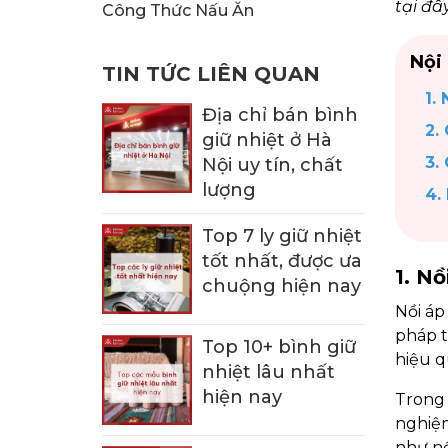
tại đây
KHUI RƯỢU, NÚT CHAI
BÌNH TRÀ
Công Thức Nấu Ăn
Nội
TIN TỨC LIÊN QUAN
1.
Địa chỉ bán bình
2.
giữ nhiệt ở Hà
3.
Nội uy tín, chất
lượng
4.
Top 7 ly giữ nhiệt
tốt nhất, được ưa
1. Nồ
chuộng hiện nay
Nồi áp
pháp t
Top 10+ bình giữ
hiệu q
nhiệt lâu nhất
hiện nay
Trong 
nghiệm
như nồ