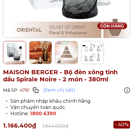
MAISON BERGER - Bộ đèn xông tinh
dầu Spirale Noire - 2 món - 380ml
(Xem chi tiết)
Mã SP:
4781
Sản phẩm nhập khẩu chính hãng.
Vận chuyển toàn quốc.
Hotline:
1800 6390
- 40%
1.166.400₫
1.944.000₫