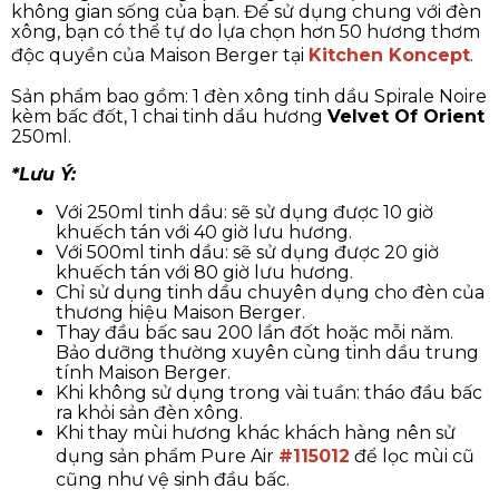
không gian sống của bạn. Để sử dụng chung với đèn
xông, bạn có thể tự do lựa chọn hơn 50 hương thơm
độc quyền của Maison Berger tại
Kitchen Koncept
.
Sản phẩm bao gồm: 1 đèn xông tinh dầu Spirale Noire
kèm bấc đốt, 1 chai tinh dầu hương
Velvet Of Orient
250ml.
*Lưu Ý:
Với 250ml tinh dầu: sẽ sử dụng được 10 giờ
khuếch tán với 40 giờ lưu hương.
Với 500ml tinh dầu: sẽ sử dụng được 20 giờ
khuếch tán với 80 giờ lưu hương.
Chỉ sử dụng tinh dầu chuyên dụng cho đèn của
thương hiệu Maison Berger.
Thay đầu bấc sau 200 lần đốt hoặc mỗi năm.
Bảo dưỡng thường xuyên cùng tinh dầu trung
tính Maison Berger.
Khi không sử dụng trong vài tuần: tháo đầu bấc
ra khỏi sản đèn xông.
Khi thay mùi hương khác khách hàng nên sử
dụng sản phẩm Pure Air
#115012
để lọc mùi cũ
cũng như vệ sinh đầu bấc.