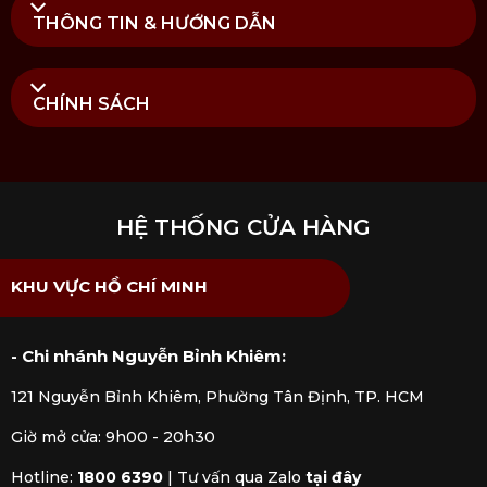
THÔNG TIN & HƯỚNG DẪN
CHÍNH SÁCH
HỆ THỐNG CỬA HÀNG
KHU VỰC HỒ CHÍ MINH
- Chi nhánh Nguyễn Bỉnh Khiêm:
Lưu ý sử dụng Chảo Wok nhôm chống dính nắp kính
121 Nguyễn Bỉnh Khiêm, Phường Tân Định, TP. HCM
Ferrara
Giờ mở cửa: 9h00 - 20h30
Mua Chảo Wok nhôm chống dính nắp kính
Hotline:
1800 6390
|
Tư vấn qua Zalo
tại đây
Ferrara chính hãng tại Kitchen Koncept