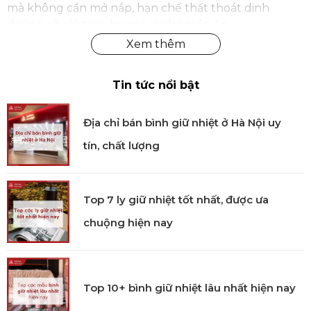
mà không cần mở nắp, hạn chế thất thoát dinh
dưỡng và giữ trọn hương vị cho món ăn.
Chảo có thiết kế tay cầm 2 bên thuận tiện cho mọi
thao tác nấu nướng. Tay cầm và núm nắp được làm
Tin tức nổi bật
từ nhựa cách nhiệt, giúp người dùng cầm nắm chắc
chắn, di chuyển dễ dàng mà không lo bỏng tay hay
trơn trượt, đảm bảo an toàn khi sử dụng.
Địa chỉ bán bình giữ nhiệt ở Hà Nội uy
tín, chất lượng
Top 7 ly giữ nhiệt tốt nhất, được ưa
chuộng hiện nay
Top 10+ bình giữ nhiệt lâu nhất hiện nay