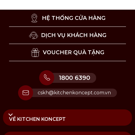
an tâm sử dụng dụng cụ bếp kim loại mà không lo
trầy xước.
HỆ THỐNG CỬA HÀNG
Sử Dụng:
Dùng để chế biến các món xào, rán, chiên, luộc hoặc
DỊCH VỤ KHÁCH HÀNG
hấp.
Chảo sử dụng được trên mọi loại bếp, kể cả bếp từ.
VOUCHER QUÀ TẶNG
Lưu ý vệ sinh và sử dụng:
Không dùng vật sắc nhọn cào, chà lòng chảo.
1800 6390
Khuyến khích vệ sinh sản phẩm bằng tay.
Không vệ sinh chảo bằng đồ chà xoong.
cskh@kitchenkoncept.com.vn
Bảo quản sản phẩm nơi thoáng mát, khô ráo.
VỀ KITCHEN KONCEPT