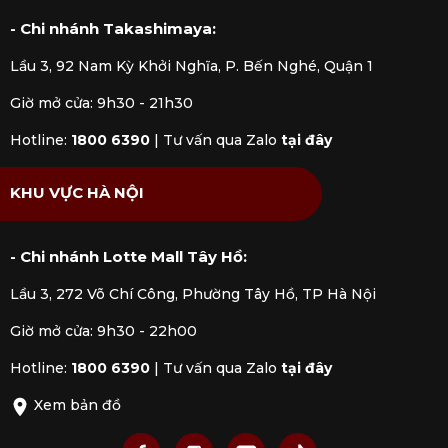
- Chi nhánh Takashimaya:
Tại
Kitchen Koncept
, chúng tôi cung cấp sản phẩm
Chảo Wok nhôm chống dính nắp kính Ferrara
Lầu 3, 92 Nam Kỳ Khởi Nghĩa, P. Bến Nghé, Quận 1
BALLARINI
nhập khẩu chính hãng được kiểm định rõ
ràng bởi các cơ quan chức năng. Mua hàng tại
Giờ mở cửa: 9h30 - 21h30
Kitchen Koncept khách hàng sẽ yên tâm khi nhận
Hotline:
1800 6390
|
Tư vấn qua Zalo
tại đây
được đầy đủ chế độ bảo hành và dịch vụ hậu mãi
chúng tôi đem đến.
KHU VỰC HÀ NỘI
- Chi nhánh Lotte Mall Tây Hồ:
Lầu 3, 272 Võ Chí Công, Phường Tây Hồ, TP Hà Nội
Giờ mở cửa: 9h30 - 22h00
Hotline:
1800 6390
|
Tư vấn qua Zalo
tại đây
Xem bản đồ