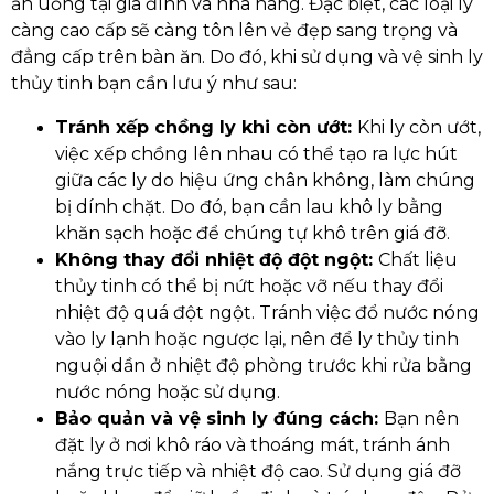
ăn uống tại gia đình và nhà hàng. Đặc biệt, các loại ly
càng cao cấp sẽ càng tôn lên vẻ đẹp sang trọng và
đẳng cấp trên bàn ăn. Do đó, khi sử dụng và vệ sinh ly
thủy tinh bạn cần lưu ý như sau:
Tránh xếp chồng ly khi còn ướt:
Khi ly còn ướt,
việc xếp chồng lên nhau có thể tạo ra lực hút
giữa các ly do hiệu ứng chân không, làm chúng
bị dính chặt. Do đó, bạn cần lau khô ly bằng
khăn sạch hoặc để chúng tự khô trên giá đỡ.
Không thay đổi nhiệt độ đột ngột:
Chất liệu
thủy tinh có thể bị nứt hoặc vỡ nếu thay đổi
nhiệt độ quá đột ngột. Tránh việc đổ nước nóng
vào ly lạnh hoặc ngược lại, nên để ly thủy tinh
nguội dần ở nhiệt độ phòng trước khi rửa bằng
nước nóng hoặc sử dụng.
Bảo quản và vệ sinh ly đúng cách:
Bạn nên
đặt ly ở nơi khô ráo và thoáng mát, tránh ánh
nắng trực tiếp và nhiệt độ cao. Sử dụng giá đỡ