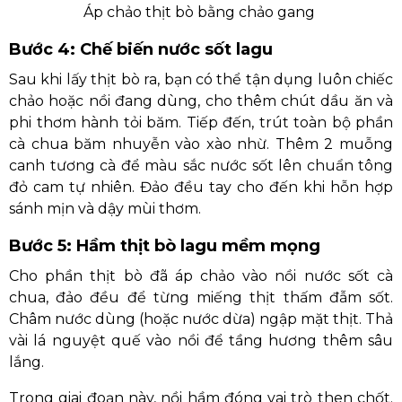
Áp chảo thịt bò bằng chảo gang
Bước 4: Chế biến nước sốt lagu
Sau khi lấy thịt bò ra, bạn có thể tận dụng luôn chiếc
chảo hoặc nồi đang dùng, cho thêm chút dầu ăn và
phi thơm hành tỏi băm. Tiếp đến, trút toàn bộ phần
cà chua băm nhuyễn vào xào nhừ. Thêm 2 muỗng
canh tương cà để màu sắc nước sốt lên chuẩn tông
đỏ cam tự nhiên. Đảo đều tay cho đến khi hỗn hợp
sánh mịn và dậy mùi thơm.
Bước 5: Hầm thịt bò lagu mềm mọng
Cho phần thịt bò đã áp chảo vào nồi nước sốt cà
chua, đảo đều để từng miếng thịt thấm đẫm sốt.
Châm nước dùng (hoặc nước dừa) ngập mặt thịt. Thả
vài lá nguyệt quế vào nồi để tầng hương thêm sâu
lắng.
Trong giai đoạn này, nồi hầm đóng vai trò then chốt.