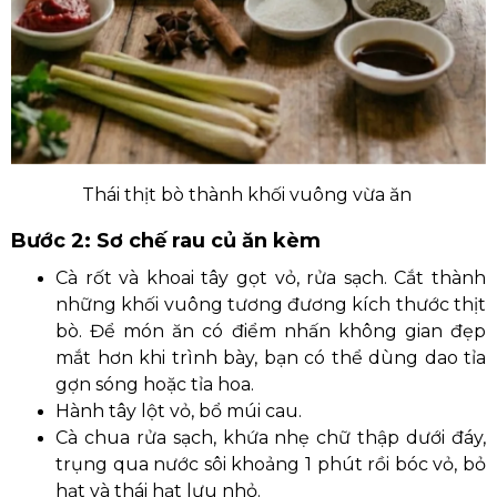
Thái thịt bò thành khối vuông vừa ăn
Bước 2: Sơ chế rau củ ăn kèm
Cà rốt và khoai tây gọt vỏ, rửa sạch. Cắt thành
những khối vuông tương đương kích thước thịt
bò. Để món ăn có điểm nhấn không gian đẹp
mắt hơn khi trình bày, bạn có thể dùng dao tỉa
gợn sóng hoặc tỉa hoa.
Hành tây lột vỏ, bổ múi cau.
Cà chua rửa sạch, khứa nhẹ chữ thập dưới đáy,
trụng qua nước sôi khoảng 1 phút rồi bóc vỏ, bỏ
hạt và thái hạt lựu nhỏ.