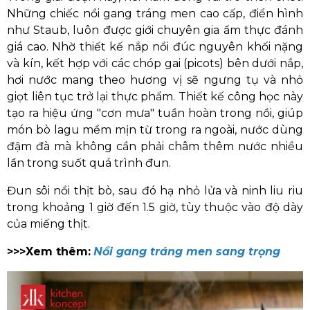
Những chiếc nồi gang tráng men cao cấp, điển hình
như Staub, luôn được giới chuyên gia ẩm thực đánh
giá cao. Nhờ thiết kế nắp nồi đúc nguyên khối nặng
và kín, kết hợp với các chóp gai (picots) bên dưới nắp,
hơi nước mang theo hương vị sẽ ngưng tụ và nhỏ
giọt liên tục trở lại thực phẩm. Thiết kế công học này
tạo ra hiệu ứng "cơn mưa" tuần hoàn trong nồi, giúp
món bò lagu mềm mịn từ trong ra ngoài, nước dùng
đậm đà mà không cần phải châm thêm nước nhiều
lần trong suốt quá trình đun.
Đun sôi nồi thịt bò, sau đó hạ nhỏ lửa và ninh liu riu
trong khoảng 1 giờ đến 1.5 giờ, tùy thuộc vào độ dày
của miếng thịt.
>>>Xem thêm:
Nồi gang tráng men sang trọng