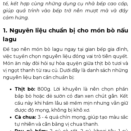
tế, kết hợp cùng những dụng cụ nhà bếp cao cấp,
giúp quá trình vào bếp trở nên mượt mà và đầy
cảm hứng.
1. Nguyên liệu chuẩn bị cho món bò nấu
lagu
Để tạo nên món bò lagu ngay tại gian bếp gia đình,
việc tuyển chọn nguyên liệu đóng vai trò tiên quyết.
Món ăn này đòi hỏi sự hòa quyện giữa thịt bò tươi và
vị ngọt thanh từ rau củ. Dưới đây là danh sách những
nguyên liệu bạn cần chuẩn bị:
Thịt bò:
800g. Lời khuyên là nên chọn phần
bắp bò hoặc dẻ sườn có đan xen chút gân. Kết
cấu này khi hầm lâu sẽ mềm mịn nhưng vẫn giữ
được độ mọng, không bị khô xơ.
Cà chua:
3 - 4 quả chín mọng, giúp tạo màu sắc
tự nhiên và cân bằng vị chua thanh.