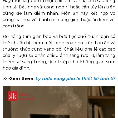
Hãy múc lagu bò ra một chiếc tô sứ hoặc đĩa sâu lòng
tinh tế. Đặt nhẹ vài cọng ngò rí hoặc cần tây lên trên
cùng để làm điểm nhấn. Món ăn này kết hợp vô
cùng hài hòa với bánh mì nóng giòn hoặc ăn kèm với
cơm trắng.
Để nâng tầm gian bếp và bữa tiệc cuối tuần, bạn có
thể chuẩn bị thêm một bình hoa nhỏ trên bàn ăn và
thưởng thức cùng vang đỏ. Chất liệu pha lê cao cấp
của ly rượu sẽ phản chiếu ánh sáng rực rỡ, làm tăng
thêm sự sang trọng, lịch thiệp cho không gian sum
họp gia đình.
>>>Xem thêm:
Ly rượu vang pha lê thiết kế tinh tế