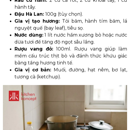
Rau củ hầm:
2 củ cà rốt, 2 củ khoai tây, 1 củ
hành tây.
Đậu Hà Lan:
100g (tùy chọn).
Gia vị tạo hương:
Tỏi băm, hành tím băm, lá
nguyệt quế (bay leaf), tiêu sọ.
Nước dùng:
1 lít nước hầm xương bò hoặc nước
dừa tươi để tăng độ ngọt sâu lắng.
Rượu vang đỏ:
100ml. Rượu vang giúp làm
mềm cấu trúc thịt bò và đánh thức khứu giác
bằng tầng hương tinh tế.
Gia vị cơ bản:
Muối, đường, hạt nêm, bơ lạt,
tương cà (ketchup).