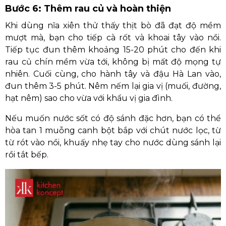
Bước 6: Thêm rau củ và hoàn thiện
Khi dùng nĩa xiên thử thấy thịt bò đã đạt độ mềm
mượt mà, bạn cho tiếp cà rốt và khoai tây vào nồi.
Tiếp tục đun thêm khoảng 15-20 phút cho đến khi
rau củ chín mềm vừa tới, không bị mất độ mọng tự
nhiên. Cuối cùng, cho hành tây và đậu Hà Lan vào,
đun thêm 3-5 phút. Nêm nếm lại gia vị (muối, đường,
hạt nêm) sao cho vừa với khẩu vị gia đình.
Nếu muốn nước sốt có độ sánh đặc hơn, bạn có thể
hòa tan 1 muỗng canh bột bắp với chút nước lọc, từ
từ rót vào nồi, khuấy nhẹ tay cho nước dùng sánh lại
rồi tắt bếp.