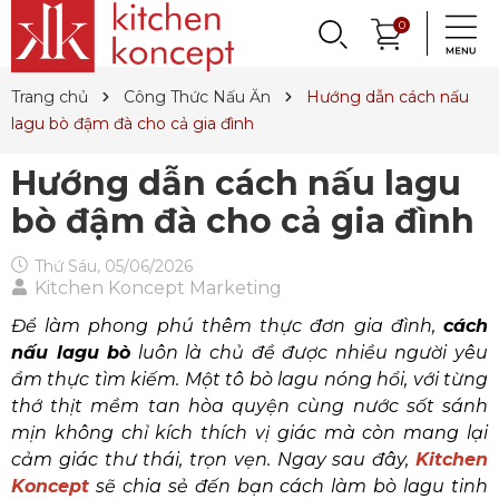
DỤNG CỤ LÀM BÁNH
PHỤ KIỆN & TRANG
LY, BÌNH NƯỚC,
0
DANH MỤC KHÁC
PHỤ KIỆN RƯỢU
PHỤ KIỆN BẾP
NỒI, CHẢO
DAO, KÉO
QUAY LẠI
QUAY LẠI
QUAY LẠI
QUAY LẠI
QUAY LẠI
QUAY LẠI
QUAY LẠI
QUAY LẠI
TRÍ BÀN ĂN
DECANTER
& MÌ Ý
ET SALE
TIN TỨC
Trang chủ
Công Thức Nấu Ăn
Hướng dẫn cách nấu
Nồi
Dao
Tô, Chén, Dĩa
Dụng Cụ Nhà Bếp
Dụng Cụ Làm Pasta
Ly Pha Lê
Đầu Rót
Sản Phẩm Cho Bé
lagu bò đậm đà cho cả gia đình
Chảo
Dao Đức
Dao, Muỗng, Nĩa
Hũ Đựng Thực Phẩm
Dụng Cụ Làm Bánh
Ly Gốm, Sứ
Bộ Dụng Cụ
Nến Thơm, Nến Ngọc Trai
Hướng dẫn cách nấu lagu
Nồi Áp Suất
Dao Nhật
Trang Trí Bàn Ăn
Lót Nồi & Tay Cầm
Khay Nướng Bánh
Ly Thủy Tinh
Bình Giữ Mát
Tinh Dầu
bò đậm đà cho cả gia đình
Wok
Kéo
Hũ Đựng Gia Vị
Dụng Cụ Làm Kem
Bình Nước
Thiết Bị Sục Oxy
Dung Dịch Sát Khuẩn
Thứ Sáu, 05/06/2026
Kitchen Koncept Marketing
Xửng Hấp
Phụ Kiện Dao
Ấm Trà
Máy Ép Đa Năng
Decanter
Hút Chân Không
Vệ Sinh Nhà Cửa
Để làm phong phú thêm thực đơn gia đình,
cách
Khay Gang, Lò Nướng
Khăn Bàn Ăn
Máy Chiết Rượu
Bình, Ly & Hũ Giữ Nhiệt
nấu lagu bò
luôn là chủ đề được nhiều người yêu
Phụ Kiện Gang
Dụng Cụ Pha Chế
Bình Trà
ẩm thực tìm kiếm. Một tô bò lagu nóng hổi, với từng
thớ thịt mềm tan hòa quyện cùng nước sốt sánh
Khui Rượu, Nút Chai
mịn không chỉ kích thích vị giác mà còn mang lại
cảm giác thư thái, trọn vẹn. Ngay sau đây,
Kitchen
Koncept
sẽ chia sẻ đến bạn cách làm bò lagu tinh