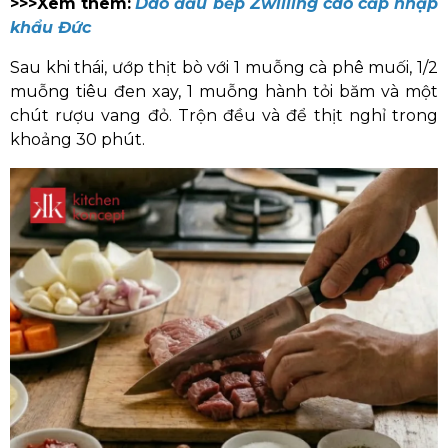
>>>Xem thêm:
Dao đầu bếp Zwilling cao cấp nhập
khẩu Đức
Sau khi thái, ướp thịt bò với 1 muỗng cà phê muối, 1/2
muỗng tiêu đen xay, 1 muỗng hành tỏi băm và một
chút rượu vang đỏ. Trộn đều và để thịt nghỉ trong
khoảng 30 phút.