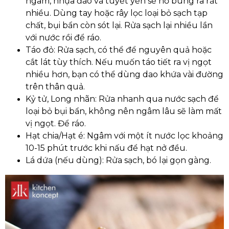
ngâm, nhựa đào và tuyết yến sẽ nở bung ra rất
nhiều. Dùng tay hoặc rây lọc loại bỏ sạch tạp
chất, bụi bẩn còn sót lại. Rửa sạch lại nhiều lần
với nước rồi để ráo.
Táo đỏ: Rửa sạch, có thể để nguyên quả hoặc
cắt lát tùy thích. Nếu muốn táo tiết ra vị ngọt
nhiều hơn, bạn có thể dùng dao khứa vài đường
trên thân quả.
Kỷ tử, Long nhãn: Rửa nhanh qua nước sạch để
loại bỏ bụi bẩn, không nên ngâm lâu sẽ làm mất
vị ngọt. Để ráo.
Hạt chia/Hạt é: Ngâm với một ít nước lọc khoảng
10-15 phút trước khi nấu để hạt nở đều.
Lá dứa (nếu dùng): Rửa sạch, bó lại gọn gàng.