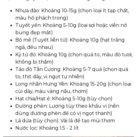
Nhựa đào: Khoảng 10-15g (chọn loại ít tạp chất,
màu hổ phách trong)
Tuyết yến: Khoảng 5-10g (loại sợi hoặc viên nở
bung đẹp mắt)
Bồ mễ (Tuyết liên tử): Khoảng 10g (hạt trắng
ngà, đều nhau)
Kỷ tử đỏ: Khoảng 10g (chọn quả to, màu đỏ tươi,
không bị thâm)
Táo đỏ Tân Cương: Khoảng 5-7 quả (chọn quả
to, thịt dày, vị ngọt tự nhiên)
Long nhãn Hưng Yên: Khoảng 15-20g (chọn loại
cùi dày, màu vàng nâu, thơm)
Hạt chia/Hạt é: Khoảng 5-10g (tùy chọn)
Đường phèn: Lượng tùy theo khẩu vị (nên
dùng đường phèn để có vị ngọt thanh)
Lá dứa (tùy chọn): Vài lá để tạo mùi thơm
Nước lọc: Khoảng 1.5 - 2 lít