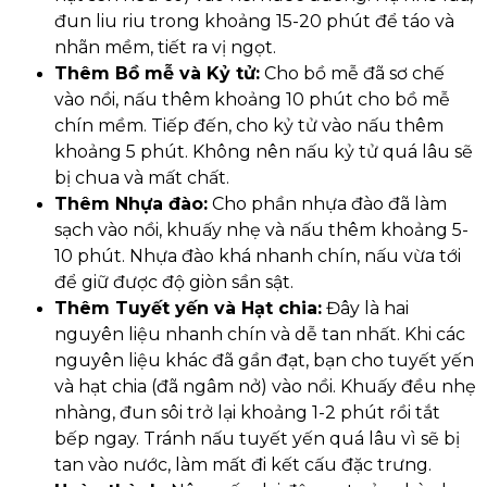
đun liu riu trong khoảng 15-20 phút để táo và
nhãn mềm, tiết ra vị ngọt.
Thêm Bồ mễ và Kỷ tử:
Cho bồ mễ đã sơ chế
vào nồi, nấu thêm khoảng 10 phút cho bồ mễ
chín mềm. Tiếp đến, cho kỷ tử vào nấu thêm
khoảng 5 phút. Không nên nấu kỷ tử quá lâu sẽ
bị chua và mất chất.
Thêm Nhựa đào:
Cho phần nhựa đào đã làm
sạch vào nồi, khuấy nhẹ và nấu thêm khoảng 5-
10 phút. Nhựa đào khá nhanh chín, nấu vừa tới
để giữ được độ giòn sần sật.
Thêm Tuyết yến và Hạt chia:
Đây là hai
nguyên liệu nhanh chín và dễ tan nhất. Khi các
nguyên liệu khác đã gần đạt, bạn cho tuyết yến
và hạt chia (đã ngâm nở) vào nồi. Khuấy đều nhẹ
nhàng, đun sôi trở lại khoảng 1-2 phút rồi tắt
bếp ngay. Tránh nấu tuyết yến quá lâu vì sẽ bị
tan vào nước, làm mất đi kết cấu đặc trưng.