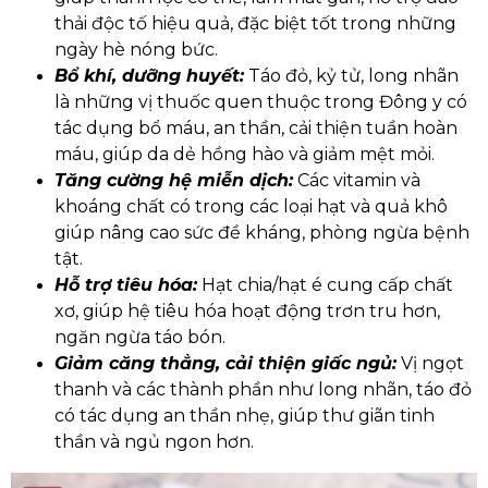
thải độc tố hiệu quả, đặc biệt tốt trong những
ngày hè nóng bức.
Bổ khí, dưỡng huyết:
Táo đỏ, kỷ tử, long nhãn
là những vị thuốc quen thuộc trong Đông y có
tác dụng bổ máu, an thần, cải thiện tuần hoàn
máu, giúp da dẻ hồng hào và giảm mệt mỏi.
Tăng cường hệ miễn dịch:
Các vitamin và
khoáng chất có trong các loại hạt và quả khô
giúp nâng cao sức đề kháng, phòng ngừa bệnh
tật.
Hỗ trợ tiêu hóa:
Hạt chia/hạt é cung cấp chất
xơ, giúp hệ tiêu hóa hoạt động trơn tru hơn,
ngăn ngừa táo bón.
Giảm căng thẳng, cải thiện giấc ngủ:
Vị ngọt
thanh và các thành phần như long nhãn, táo đỏ
có tác dụng an thần nhẹ, giúp thư giãn tinh
thần và ngủ ngon hơn.