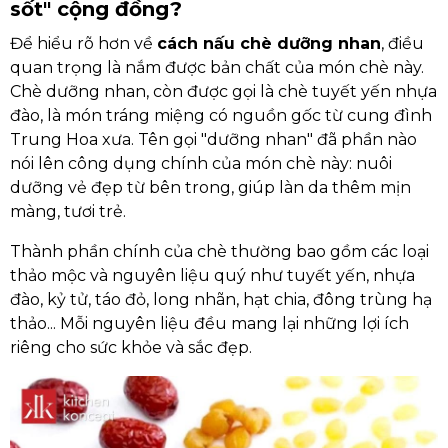
sốt" cộng đồng?
Để hiểu rõ hơn về
cách nấu chè dưỡng nhan
, điều
quan trọng là nắm được bản chất của món chè này.
Chè dưỡng nhan, còn được gọi là chè tuyết yến nhựa
đào, là món tráng miệng có nguồn gốc từ cung đình
Trung Hoa xưa. Tên gọi "dưỡng nhan" đã phần nào
nói lên công dụng chính của món chè này: nuôi
dưỡng vẻ đẹp từ bên trong, giúp làn da thêm mịn
màng, tươi trẻ.
Thành phần chính của chè thường bao gồm các loại
thảo mộc và nguyên liệu quý như tuyết yến, nhựa
đào, kỷ tử, táo đỏ, long nhãn, hạt chia, đông trùng hạ
thảo... Mỗi nguyên liệu đều mang lại những lợi ích
riêng cho sức khỏe và sắc đẹp.