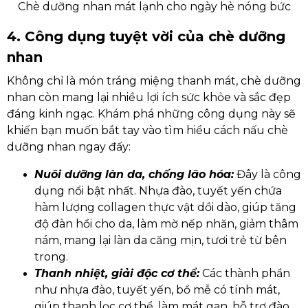
Chè dưỡng nhan mát lạnh cho ngày hè nóng bức
4. Công dụng tuyệt vời của chè dưỡng
nhan
Không chỉ là món tráng miệng thanh mát, chè dưỡng
nhan còn mang lại nhiều lợi ích sức khỏe và sắc đẹp
đáng kinh ngạc. Khám phá những công dụng này sẽ
khiến bạn muốn bắt tay vào tìm hiểu cách nấu chè
dưỡng nhan ngay đấy:
Nuôi dưỡng làn da, chống lão hóa:
Đây là công
dụng nổi bật nhất. Nhựa đào, tuyết yến chứa
hàm lượng collagen thực vật dồi dào, giúp tăng
độ đàn hồi cho da, làm mờ nếp nhăn, giảm thâm
nám, mang lại làn da căng mịn, tươi trẻ từ bên
trong.
Thanh nhiệt, giải độc cơ thể:
Các thành phần
như nhựa đào, tuyết yến, bồ mễ có tính mát,
giúp thanh lọc cơ thể, làm mát gan, hỗ trợ đào