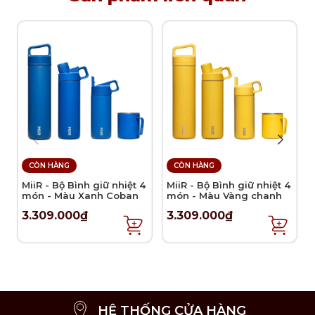
Lưu ý:
Có bán rời lưỡi dao và ốc vít trên thân bào.
Không bán lẻ miếng bảo vệ tay.
Hướng dẫn:
Sử dụng: Dùng để cắt, bào các loại rau củ.
CÒN HÀNG
CÒN HÀNG
MiiR - Bộ Bình giữ nhiệt 4
MiiR - Bộ Bình giữ nhiệt 4
món - Màu Xanh Coban
món - Màu Vàng chanh
3.309.000₫
3.309.000₫
HỆ THỐNG CỬA HÀNG