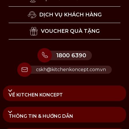
DỊCH VỤ KHÁCH HÀNG
VOUCHER QUÀ TẶNG
Vệ sinh & bảo quản:
Chùi rửa dễ dàng bằng miếng bọt biển mềm.
1800 6390
Vệ sinh được bằng máy rửa chén.
Bảo quản nơi khô ráo.
cskh@kitchenkoncept.com.vn
Tại Kitchen Koncept, chúng tôi cung cấp các sản
phẩm
bào đa năng BENRINER JUMBO NO.120
nhập
khẩu chính hãng được kiểm định rõ ràng bởi các cơ
VỀ KITCHEN KONCEPT
quan chức năng. Mua hàng tại Kitchen Koncept
khách hàng sẽ yên tâm khi nhận được đầy đủ chế độ
bảo hành và dịch vụ hậu mãi chúng tôi đem đến.
THÔNG TIN & HƯỚNG DẪN