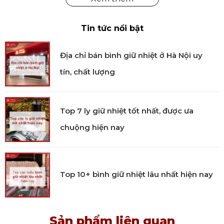
Tin tức nổi bật
Địa chỉ bán bình giữ nhiệt ở Hà Nội uy
tín, chất lượng
Top 7 ly giữ nhiệt tốt nhất, được ưa
chuộng hiện nay
Thông tin kích thước:
Top 10+ bình giữ nhiệt lâu nhất hiện nay
Cân nặng: 0.6 kg
Kích thước: 33 x 16 x 5 cm
Bộ sản phẩm bao gồm: 1 thân bào, 1 lưỡi bào
Sản phẩm liên quan
mỏng và miếng bảo vệ tay.