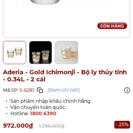
Aderia - Gold Ichimonji - Bộ ly thủy tinh
- 0.34L - 2 cái
(Xem chi tiết)
Mã SP:
S-6281
Sản phẩm nhập khẩu chính hãng.
Vận chuyển toàn quốc.
Hotline:
1800 6390
- 25%
972.000₫
1.296.000₫