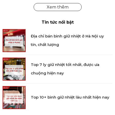
người nơi đây.
Bộ Ly Gold Ichimonji Aderia chính hãng
Tại Kitchen Koncept, chúng tôi cung cấp sản phẩm
Tin tức nổi bật
Aderia - Gold Ichimonji - Bộ ly thủy tinh - 0.34L - 2 cái
chính hãng được kiểm định rõ ràng bởi các cơ quan
chức năng. Mua hàng tại Kitchen Koncept khách
Địa chỉ bán bình giữ nhiệt ở Hà Nội uy
hàng sẽ yên tâm khi nhận được đầy đủ chế độ bảo
tín, chất lượng
hành và dịch vụ hậu mãi chúng tôi đem đến.
Top 7 ly giữ nhiệt tốt nhất, được ưa
chuộng hiện nay
Top 10+ bình giữ nhiệt lâu nhất hiện nay