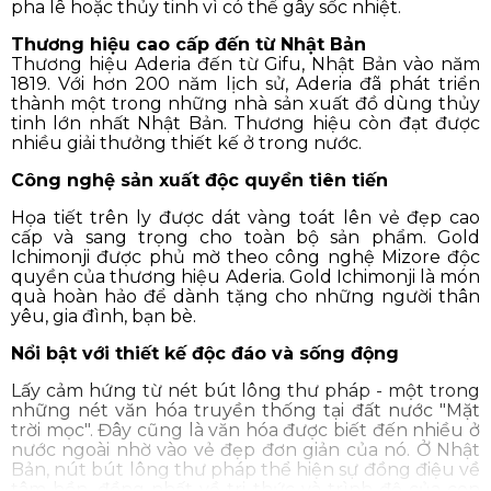
pha lê hoặc thủy tinh vì có thể gây sốc nhiệt.
Thương hiệu cao cấp đến từ Nhật Bản
Thương hiệu Aderia đến từ Gifu, Nhật Bản vào năm
1819. Với hơn 200 năm lịch sử, Aderia đã phát triển
thành một trong những nhà sản xuất đồ dùng thủy
tinh lớn nhất Nhật Bản. Thương hiệu còn đạt được
nhiều giải thưởng thiết kế ở trong nước.
Công nghệ sản xuất độc quyền tiên tiến
Họa tiết trên ly được dát vàng toát lên vẻ đẹp cao
cấp và sang trọng cho toàn bộ sản phẩm. Gold
Ichimonji được phủ mờ theo công nghệ Mizore độc
quyền của thương hiệu Aderia. Gold Ichimonji là món
quà hoàn hảo để dành tặng cho những người thân
yêu, gia đình, bạn bè.
Nổi bật với thiết kế độc đáo và sống động
Lấy cảm hứng từ nét bút lông thư pháp - một trong
những nét văn hóa truyền thống tại đất nước "Mặt
trời mọc". Đây cũng là văn hóa được biết đến nhiều ở
nước ngoài nhờ vào vẻ đẹp đơn giản của nó. Ở Nhật
Bản, nút bút lông thư pháp thể hiện sự đồng điệu về
tâm hồn, đồng nhất về tri thức và trình độ của con