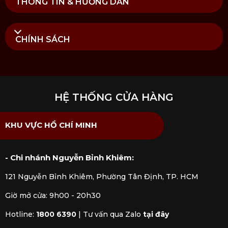
THÔNG TIN & HƯỚNG DẪN
Thổ Nhĩ Kỳ, có chứng từ kiểm định rõ ràng. Khi mua
sắm, khách hàng được tư vấn chuyên nghiệp, hỗ trợ
hậu mãi tận tâm, giúp dễ dàng hoàn thiện không
gian bàn tiệc và quầy bar theo phong cách hiện đại,
CHÍNH SÁCH
đẳng cấp.
HỆ THỐNG CỬA HÀNG
KHU VỰC HỒ CHÍ MINH
- Chi nhánh Nguyễn Bỉnh Khiêm:
121 Nguyễn Bỉnh Khiêm, Phường Tân Định, TP. HCM
Giờ mở cửa: 9h00 - 20h30
Hotline:
1800 6390
|
Tư vấn qua Zalo
tại đây