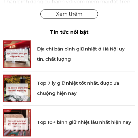
Thân bình dáng củ hành với vòm mềm mại đặt trên
phần đế rộng vững chắc, tạo điểm nhấn thị giác tinh
tế. Các đường cắt vuông góc đơn giản mà hiện đại,
góp phần tăng hiệu ứng phản chiếu ánh sáng, khiến
rượu vang trong bình trở nên lung linh và cuốn hút
Tin tức nổi bật
hơn khi rót.
Địa chỉ bán bình giữ nhiệt ở Hà Nội uy
Tôn lên hương sắc rượu vang
tín, chất lượng
Dung tích 1.75L phù hợp cho các loại rượu vang đỏ,
rượu đậm đà cần thời gian “thở”. Hình dáng bình hỗ
trợ quá trình tiếp xúc oxy, giúp hương thơm và cấu
Top 7 ly giữ nhiệt tốt nhất, được ưa
trúc rượu được mở ra trọn vẹn, mang lại trải nghiệm
thưởng thức tròn vị.
chuộng hiện nay
Sử dụng
Thích hợp dùng để đựng và phục vụ rượu vang
Top 10+ bình giữ nhiệt lâu nhất hiện nay
đỏ, rượu đậm vị.
Lý tưởng cho bàn tiệc gia đình, nhà hàng, khách