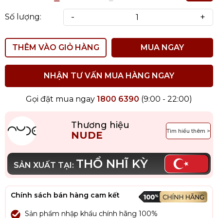
-
+
Số lượng:
THÊM VÀO GIỎ HÀNG
MUA NGAY
NHẬN TƯ VẤN MUA HÀNG NGAY
Gọi đặt mua ngay
1800 6390
(9:00 - 22:00)
Thương hiệu
Tìm hiểu thêm >
NUDE
THỔ NHĨ KỲ
SẢN XUẤT TẠI:
Chính sách bán hàng cam kết
Sản phẩm nhập khẩu chính hãng 100%